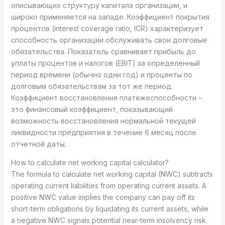
описывающих структуру капитала организации, и
широко применяется на западе. Коэффициент покрытия
процентов (interest coverage ratio, ICR) характеризует
способность организации обслуживать свои долговые
обязательства. Показатель сравнивает прибыль до
уплаты процентов и налогов (EBIT) за определенный
период времени (обычно одни год) и проценты по
долговым обязательствам за тот же период.
Коэффициент восстановления платежеспособности –
это финансовый коэффициент, показывающий
возможность восстановления нормальной текущей
ликвидности предприятия в течение 6 месяц после
отчетной даты.
How to calculate net working capital calculator?
The formula to calculate net working capital (NWC) subtracts
operating current liabilities from operating current assets. A
positive NWC value implies the company can pay off its
short-term obligations by liquidating its current assets, while
a negative NWC signals potential near-term insolvency risk.