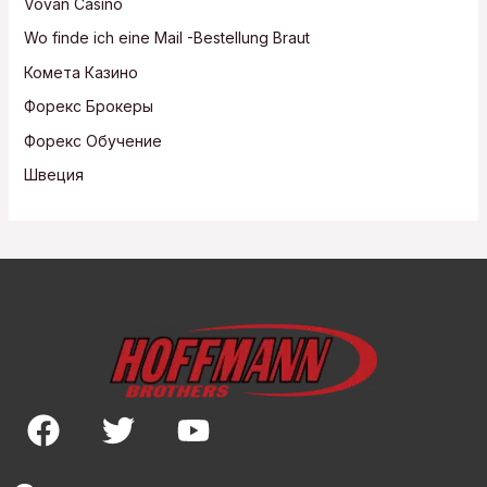
Vovan Casino
Wo finde ich eine Mail -Bestellung Braut
Комета Казино
Форекс Брокеры
Форекс Обучение
Швеция
F
T
Y
a
w
o
c
i
u