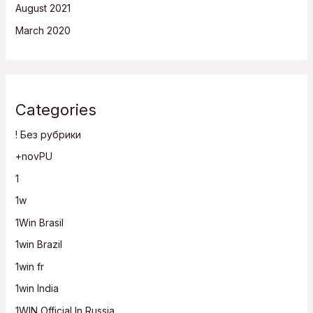
August 2021
March 2020
Categories
! Без рубрики
+novPU
1
1w
1Win Brasil
1win Brazil
1win fr
1win India
1WIN Official In Russia