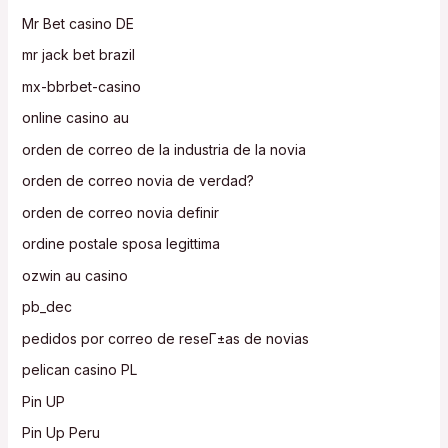
Mr Bet casino DE
mr jack bet brazil
mx-bbrbet-casino
online casino au
orden de correo de la industria de la novia
orden de correo novia de verdad?
orden de correo novia definir
ordine postale sposa legittima
ozwin au casino
pb_dec
pedidos por correo de reseГ±as de novias
pelican casino PL
Pin UP
Pin Up Peru