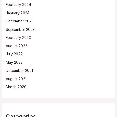
February 2024
January 2024
December 2023
September 2023
February 2023
August 2022
July 2022
May 2022
December 2021
August 2021
March 2020
Categories