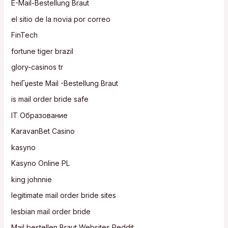
E-Mail-Bestellung Braut
el sitio de la novia por correo
FinTech
fortune tiger brazil
glory-casinos tr
heiГџeste Mail -Bestellung Braut
is mail order bride safe
IT Образование
KaravanBet Casino
kasyno
Kasyno Online PL
king johnnie
legitimate mail order bride sites
lesbian mail order bride
Mail bestellen Braut Websites Reddit