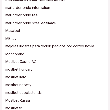
mail order bride information
mail order bride real
mail order bride sites legitimate
Masalbet
MBnov
mejores lugares para recibir pedidos por correo novia
Monobrand
Mostbet Casino AZ
mostbet hungary
mostbet italy
mostbet norway
mostbet ozbekistonda
Mostbet Russia
mostbet tr