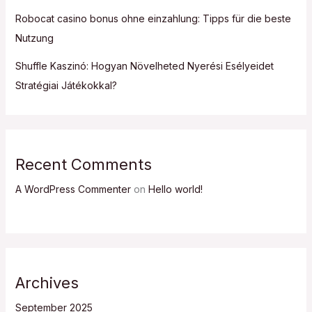
Robocat casino bonus ohne einzahlung: Tipps für die beste
Nutzung
Shuffle Kaszinó: Hogyan Növelheted Nyerési Esélyeidet
Stratégiai Játékokkal?
Recent Comments
A WordPress Commenter
on
Hello world!
Archives
September 2025