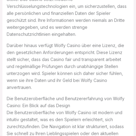
Verschlüsselungstechnologien ein, um sicherzustellen, dass
alle persönlichen und finanziellen Daten der Spieler
geschützt sind. Ihre Informationen werden niemals an Dritte
weitergegeben, und es werden strenge
Datenschutzrichtlinien eingehalten.
Darüber hinaus verfügt Wolfy Casino über eine Lizenz, die
den gesetzlichen Anforderungen entspricht. Diese Lizenz
stellt sicher, dass das Casino fair und transparent arbeitet
und regelmäßige Prüfungen durch unabhängige Stellen
unterzogen wird. Spieler können sich daher sicher fühlen,
wenn sie ihre Daten und ihr Geld bei Wolfy Casino
anvertrauen.
Die Benutzeroberfläche und Benutzererfahrung von Wolfy
Casino: Ein Blick auf das Design
Die Benutzeroberfläche von Wolfy Casino ist modern und
intuitiv gestaltet, was es den Spielern erleichtert, sich
zurechtzufinden. Die Navigation ist klar strukturiert, sodass
Sie schnell zu Ihren Lieblingsspielen oder den aktuellen