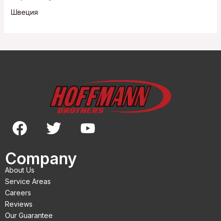
Швеция
F
T
Y
a
w
o
c
i
u
Company
e
t
t
About Us
b
t
u
Service Areas
o
e
b
Careers
Reviews
o
r
e
Our Guarantee