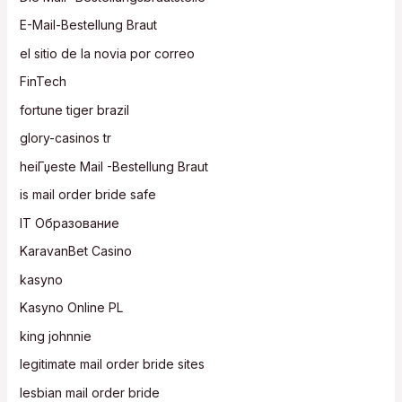
E-Mail-Bestellung Braut
el sitio de la novia por correo
FinTech
fortune tiger brazil
glory-casinos tr
heiГџeste Mail -Bestellung Braut
is mail order bride safe
IT Образование
KaravanBet Casino
kasyno
Kasyno Online PL
king johnnie
legitimate mail order bride sites
lesbian mail order bride