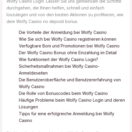
Wolfy Casino Login. Lassen Sie uns gemeinsam die Schritte
durchgehen, die Ihnen helfen, schnell und einfach
loszulegen und von den besten Aktionen zu profitieren, wie
dem Wolfy Casino no deposit bonus.
Die Vorteile der Anmeldung bei Wolfy Casino
Wie Sie sich bei Wolfy Casino registrieren können
Verfügbare Boni und Promotionen bei Wolfy Casino
Der Wolfy Casino Bonus ohne Einzahlung im Detail
Wie funktioniert der Wolfy Casino Login?
Sicherheitsmaßnahmen bei Wolfy Casino-
Anmeldeseiten
Die Benutzeroberfläche und Benutzererfahrung von
Wolfy Casino
Die Rolle von Bonuscodes beim Wolfy Casino
Häufige Probleme beim Wolfy Casino Login und deren
Lösungen
Tipps für eine erfolgreiche Anmeldung bei Wolfy
Casino