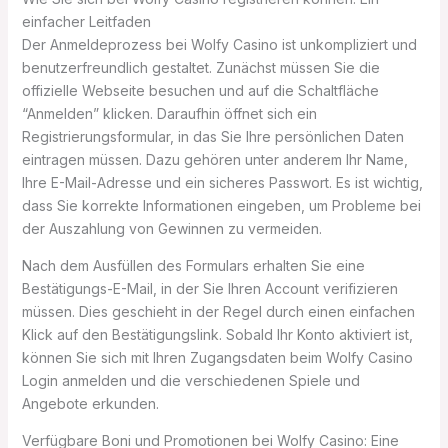
einfacher Leitfaden
Der Anmeldeprozess bei Wolfy Casino ist unkompliziert und
benutzerfreundlich gestaltet. Zunächst müssen Sie die
offizielle Webseite besuchen und auf die Schaltfläche
“Anmelden” klicken. Daraufhin öffnet sich ein
Registrierungsformular, in das Sie Ihre persönlichen Daten
eintragen müssen. Dazu gehören unter anderem Ihr Name,
Ihre E-Mail-Adresse und ein sicheres Passwort. Es ist wichtig,
dass Sie korrekte Informationen eingeben, um Probleme bei
der Auszahlung von Gewinnen zu vermeiden.
Nach dem Ausfüllen des Formulars erhalten Sie eine
Bestätigungs-E-Mail, in der Sie Ihren Account verifizieren
müssen. Dies geschieht in der Regel durch einen einfachen
Klick auf den Bestätigungslink. Sobald Ihr Konto aktiviert ist,
können Sie sich mit Ihren Zugangsdaten beim Wolfy Casino
Login anmelden und die verschiedenen Spiele und
Angebote erkunden.
Verfügbare Boni und Promotionen bei Wolfy Casino: Eine