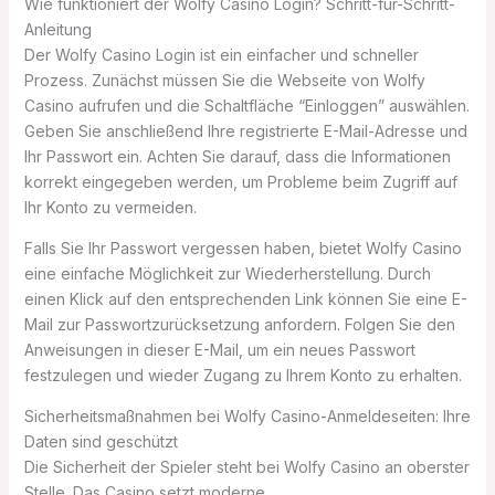
Wie funktioniert der Wolfy Casino Login? Schritt-für-Schritt-
Anleitung
Der Wolfy Casino Login ist ein einfacher und schneller
Prozess. Zunächst müssen Sie die Webseite von Wolfy
Casino aufrufen und die Schaltfläche “Einloggen” auswählen.
Geben Sie anschließend Ihre registrierte E-Mail-Adresse und
Ihr Passwort ein. Achten Sie darauf, dass die Informationen
korrekt eingegeben werden, um Probleme beim Zugriff auf
Ihr Konto zu vermeiden.
Falls Sie Ihr Passwort vergessen haben, bietet Wolfy Casino
eine einfache Möglichkeit zur Wiederherstellung. Durch
einen Klick auf den entsprechenden Link können Sie eine E-
Mail zur Passwortzurücksetzung anfordern. Folgen Sie den
Anweisungen in dieser E-Mail, um ein neues Passwort
festzulegen und wieder Zugang zu Ihrem Konto zu erhalten.
Sicherheitsmaßnahmen bei Wolfy Casino-Anmeldeseiten: Ihre
Daten sind geschützt
Die Sicherheit der Spieler steht bei Wolfy Casino an oberster
Stelle. Das Casino setzt moderne