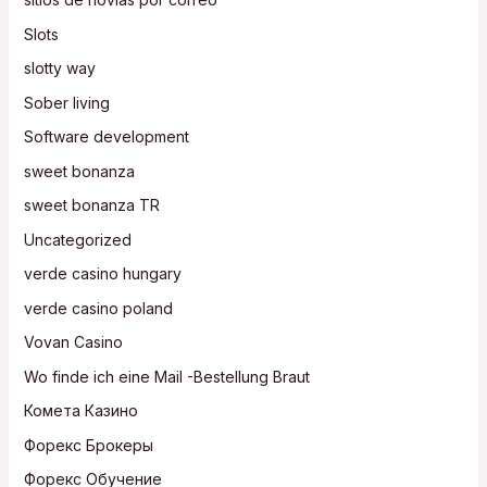
Slots
slotty way
Sober living
Software development
sweet bonanza
sweet bonanza TR
Uncategorized
verde casino hungary
verde casino poland
Vovan Casino
Wo finde ich eine Mail -Bestellung Braut
Комета Казино
Форекс Брокеры
Форекс Обучение