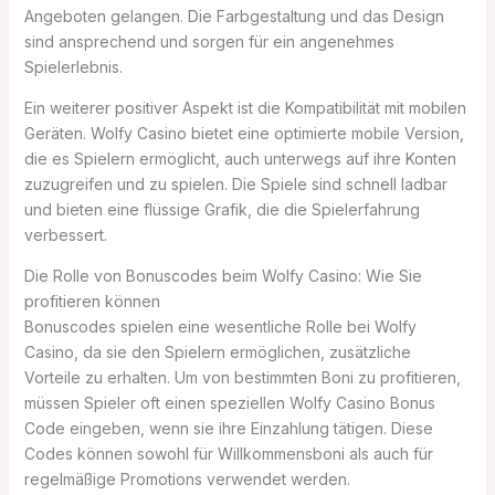
Angeboten gelangen. Die Farbgestaltung und das Design
sind ansprechend und sorgen für ein angenehmes
Spielerlebnis.
Ein weiterer positiver Aspekt ist die Kompatibilität mit mobilen
Geräten. Wolfy Casino bietet eine optimierte mobile Version,
die es Spielern ermöglicht, auch unterwegs auf ihre Konten
zuzugreifen und zu spielen. Die Spiele sind schnell ladbar
und bieten eine flüssige Grafik, die die Spielerfahrung
verbessert.
Die Rolle von Bonuscodes beim Wolfy Casino: Wie Sie
profitieren können
Bonuscodes spielen eine wesentliche Rolle bei Wolfy
Casino, da sie den Spielern ermöglichen, zusätzliche
Vorteile zu erhalten. Um von bestimmten Boni zu profitieren,
müssen Spieler oft einen speziellen Wolfy Casino Bonus
Code eingeben, wenn sie ihre Einzahlung tätigen. Diese
Codes können sowohl für Willkommensboni als auch für
regelmäßige Promotions verwendet werden.