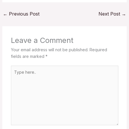
←
Previous Post
Next Post
→
Leave a Comment
Your email address will not be published.
Required
fields are marked
*
Type
here..