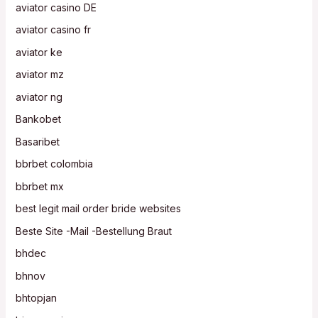
aviator casino DE
aviator casino fr
aviator ke
aviator mz
aviator ng
Bankobet
Basaribet
bbrbet colombia
bbrbet mx
best legit mail order bride websites
Beste Site -Mail -Bestellung Braut
bhdec
bhnov
bhtopjan