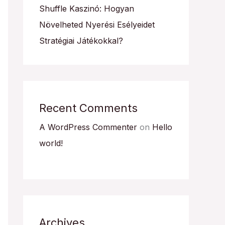
Shuffle Kaszinó: Hogyan
Növelheted Nyerési Esélyeidet
Stratégiai Játékokkal?
Recent Comments
A WordPress Commenter
on
Hello
world!
Archives