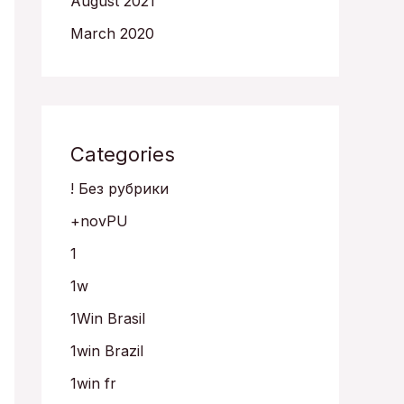
August 2021
March 2020
Categories
! Без рубрики
+novPU
1
1w
1Win Brasil
1win Brazil
1win fr