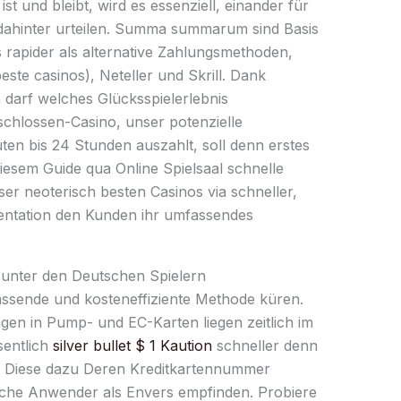
st und bleibt, wird es essenziell, einander für
dahinter urteilen. Summa summarum sind Basis
s rapider als alternative Zahlungsmethoden,
te casinos), Neteller und Skrill. Dank
 darf welches Glücksspielerlebnis
schlossen-Casino, unser potenzielle
ten bis 24 Stunden auszahlt, soll denn erstes
esem Guide qua Online Spielsaal schnelle
r neoterisch besten Casinos via schneller,
sentation den Kunden ihr umfassendes
 unter den Deutschen Spielern
passende und kosteneffiziente Methode küren.
gen in Pump- und EC-Karten liegen zeitlich im
esentlich
silver bullet $ 1 Kaution
schneller denn
Diese dazu Deren Kreditkartennummer
che Anwender als Envers empfinden. Probiere