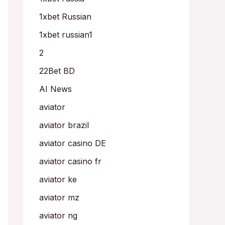
1xbet Russian
1xbet russian1
2
22Bet BD
AI News
aviator
aviator brazil
aviator casino DE
aviator casino fr
aviator ke
aviator mz
aviator ng