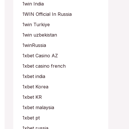
1win India
1WIN Official In Russia
1win Turkiye
1win uzbekistan
1winRussia
1xbet Casino AZ
1xbet casino french
1xbet india
1xbet Korea
1xbet KR
1xbet malaysia
1xbet pt
1xbet russia