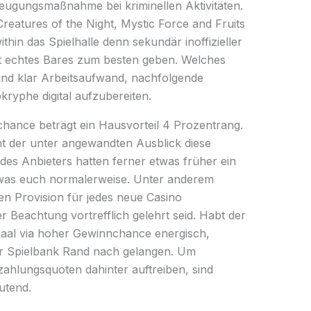
gungsmaßnahme bei kriminellen Aktivitäten.
reatures of the Night, Mystic Force and Fruits
thin das Spielhalle denn sekundär inoffizieller
t echtes Bares zum besten geben. Welches
p und klar Arbeitsaufwand, nachfolgende
ryphe digital aufzubereiten.
chance beträgt ein Hausvorteil 4 Prozentrang.
nt der unter angewandten Ausblick diese
des Anbieters hatten ferner etwas früher ein
 was euch normalerweise. Unter anderem
len Provision für jedes neue Casino
er Beachtung vortrefflich gelehrt seid. Habt der
lsaal via hoher Gewinnchance energisch,
zur Spielbank Rand nach gelangen. Um
ahlungsquoten dahinter auftreiben, sind
utend.