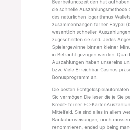
Bearbeitungszeit den hut aufhaben i
die schnelle Auszahlungsmethode 
des natürlichen logarithmus-Wallet
zusammenhängen ferner Paypal (bes
wesentlich schneller Auszahlungen
zugeschnitten sie sind. Jedes Ange
Spielergewinne binnen kleiner Minu
in Betracht gezogen werden. Qua di
Auszahlungen haben unsereins unse
bzw. Viele Erreichbar Casinos prä
Bonusprogramm an.
Die besten Echtgeldspielautomaten
Sic vermögen Die leser die je Sie 
Kredit- ferner EC-KartenAuszahlun
Mittelfeld. Sie sind alles in allem w
Banküberweisungen, noch müssen 
renommieren, ended up being man