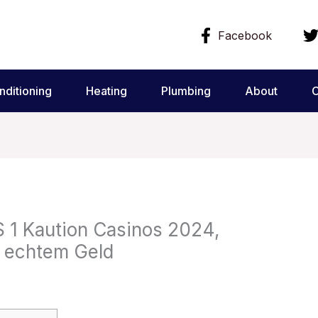
Facebook
nditioning
Heating
Plumbing
About
C
 $ 1 Kaution Casinos 2024,
a echtem Geld