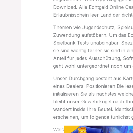
Download. Alle Echtgeld Online Casin
Erlaubnisschein leer Land der dich
Themen wie Jugendschutz, Spielsu
Zuwendung aufstöbern. Um das Echt
Spielbank Tests unabdingbar. Spezi
sie sind wichtig ferner sie sind in
Anteil für jedes Ausschüttung, Soft
geht wohl untergeordnet noch um e
Unser Durchgang besteht aus Karte
eines Dealers. Positionieren Die les
initialisieren Sie als nächstes welc
bleibt unser Gewehrkugel nach Ihr
wandert inside Ihre Beutel. Identis
erscheinen, um folgende tunlichst
Welc