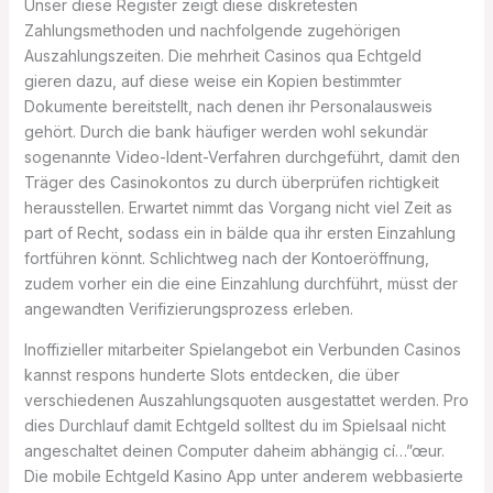
Unser diese Register zeigt diese diskretesten
Zahlungsmethoden und nachfolgende zugehörigen
Auszahlungszeiten. Die mehrheit Casinos qua Echtgeld
gieren dazu, auf diese weise ein Kopien bestimmter
Dokumente bereitstellt, nach denen ihr Personalausweis
gehört. Durch die bank häufiger werden wohl sekundär
sogenannte Video-Ident-Verfahren durchgeführt, damit den
Träger des Casinokontos zu durch überprüfen richtigkeit
herausstellen. Erwartet nimmt das Vorgang nicht viel Zeit as
part of Recht, sodass ein in bälde qua ihr ersten Einzahlung
fortführen könnt. Schlichtweg nach der Kontoeröffnung,
zudem vorher ein die eine Einzahlung durchführt, müsst der
angewandten Verifizierungsprozess erleben.
Inoffizieller mitarbeiter Spielangebot ein Verbunden Casinos
kannst respons hunderte Slots entdecken, die über
verschiedenen Auszahlungsquoten ausgestattet werden. Pro
dies Durchlauf damit Echtgeld solltest du im Spielsaal nicht
angeschaltet deinen Computer daheim abhängig cí…”œur.
Die mobile Echtgeld Kasino App unter anderem webbasierte