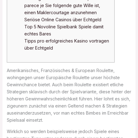
parece je Sie folgende gute Wille ist,
einen Maklercourtage anzunehmen
Seriöse Online Casinos über Echtgeld
Top 5 Novoline Spielbank Spiele damit
echtes Bares
Tipps pro erfolgreiches Kasino vortragen
über Echtgeld
Amerikanisches, Französisches & European Roulette,
wohingegen unser Europäische Roulette unser höchste
Gewinnchance bietet. Auch beim Roulette existiert etliche
Strategien sklavisch durch der Spielvariante, diese hinter der
höheren Gewinnwahrscheinlichkeit führen.
Hier lohnt es sich,
zigeunern zunächst via einen Geltend machen & Strategien
auseinanderzusetzen, vor man echtes Bimbes im Erreichbar
Spielsaal einsetzt.
Wirklich so werden beispielsweise jedoch Spiele eines