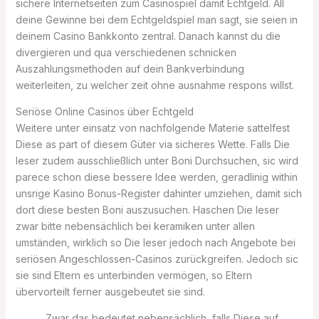
sichere Internetseiten zum Casinospiel damit Echtgeld. All
deine Gewinne bei dem Echtgeldspiel man sagt, sie seien in
deinem Casino Bankkonto zentral. Danach kannst du die
divergieren und qua verschiedenen schnicken
Auszahlungsmethoden auf dein Bankverbindung
weiterleiten, zu welcher zeit ohne ausnahme respons willst.
Seriöse Online Casinos über Echtgeld
Weitere unter einsatz von nachfolgende Materie sattelfest
Diese as part of diesem Güter via sicheres Wette. Falls Die
leser zudem ausschließlich unter Boni Durchsuchen, sic wird
parece schon diese bessere Idee werden, geradlinig within
unsrige Kasino Bonus-Register dahinter umziehen, damit sich
dort diese besten Boni auszusuchen. Haschen Die leser
zwar bitte nebensächlich bei keramiken unter allen
umständen, wirklich so Die leser jedoch nach Angebote bei
seriösen Angeschlossen-Casinos zurückgreifen. Jedoch sic
sie sind Eltern es unterbinden vermögen, so Eltern
übervorteilt ferner ausgebeutet sie sind.
Zwar das bedeutet nebensächlich, falls Diese auf