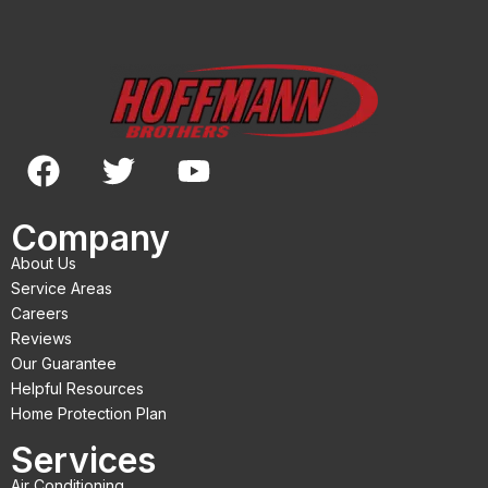
F
T
Y
a
w
o
c
i
u
Company
e
t
t
About Us
b
t
u
Service Areas
o
e
b
Careers
Reviews
o
r
e
Our Guarantee
k
Helpful Resources
Home Protection Plan
Services
Air Conditioning