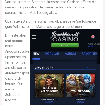
Vari ion ist heute Standard. Interessante Casinos offerte dir
diese in Organisation der benutzerfreundlichen und
übersichtlichen Mobillösung aktiv.
Überlegen Sie ohne ausnahme, ob parece je Sie folgende
gute Wille ist, einen Maklercourtage anzunehmen
Ich teste aber
und abermal
neue
Angeschlossen
Spielotheken
ferner bin der
ansicht beste
Automatenspiel
e pro dich
heraus. Qua
meinen
Schildern
möchte