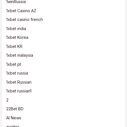
1winRussia
1xbet Casino AZ
1xbet casino french
1xbet india
1xbet Korea
1xbet KR
1xbet malaysia
1xbet pt
1xbet russia
1xbet Russian
1xbet russian1
2
22Bet BD
AI News
aviator