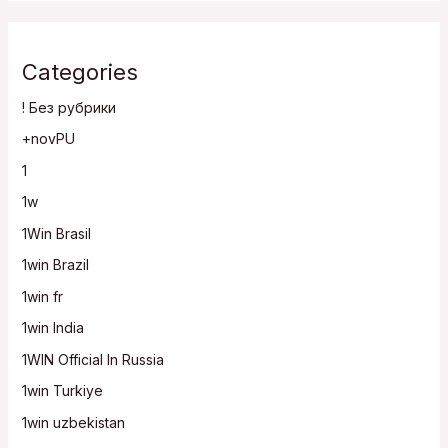
Categories
! Без рубрики
+novPU
1
1w
1Win Brasil
1win Brazil
1win fr
1win India
1WIN Official In Russia
1win Turkiye
1win uzbekistan