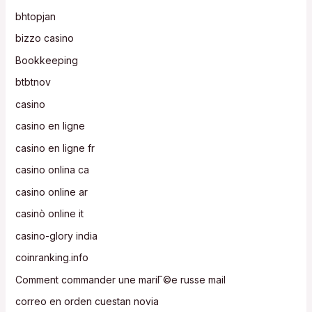
bhtopjan
bizzo casino
Bookkeeping
btbtnov
casino
casino en ligne
casino en ligne fr
casino onlina ca
casino online ar
casinò online it
casino-glory india
coinranking.info
Comment commander une mariГ©e russe mail
correo en orden cuestan novia