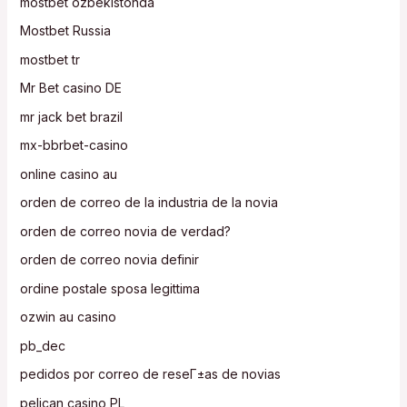
mostbet ozbekistonda
Mostbet Russia
mostbet tr
Mr Bet casino DE
mr jack bet brazil
mx-bbrbet-casino
online casino au
orden de correo de la industria de la novia
orden de correo novia de verdad?
orden de correo novia definir
ordine postale sposa legittima
ozwin au casino
pb_dec
pedidos por correo de reseГ±as de novias
pelican casino PL