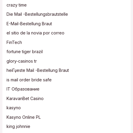
crazy time
Die Mail -Bestellungsbrautstelle
E-Mail-Bestellung Braut
el sitio de la novia por correo
FinTech
fortune tiger brazil
glory-casinos tr
heiГџeste Mail -Bestellung Braut
is mail order bride safe
IT Образование
KaravanBet Casino
kasyno
Kasyno Online PL
king johnnie