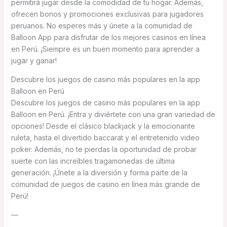
permitirá jugar desde la comodidad de tu hogar. Además,
ofrecen bonos y promociones exclusivas para jugadores
peruanos. No esperes más y únete a la comunidad de
Balloon App para disfrutar de los mejores casinos en línea
en Perú. ¡Siempre es un buen momento para aprender a
jugar y ganar!
Descubre los juegos de casino más populares en la app
Balloon en Perú
Descubre los juegos de casino más populares en la app
Balloon en Perú. ¡Entra y diviértete con una gran variedad de
opciones! Desde el clásico blackjack y la emocionante
ruleta, hasta el divertido baccarat y el entretenido video
poker. Además, no te pierdas la oportunidad de probar
suerte con las increíbles tragamonedas de última
generación. ¡Únete a la diversión y forma parte de la
comunidad de juegos de casino en línea más grande de
Perú!
—