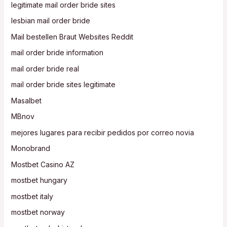
legitimate mail order bride sites
lesbian mail order bride
Mail bestellen Braut Websites Reddit
mail order bride information
mail order bride real
mail order bride sites legitimate
Masalbet
MBnov
mejores lugares para recibir pedidos por correo novia
Monobrand
Mostbet Casino AZ
mostbet hungary
mostbet italy
mostbet norway