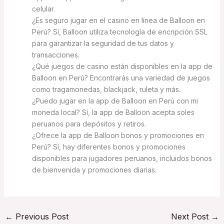
celular.
¿Es seguro jugar en el casino en línea de Balloon en
Perú? Sí, Balloon utiliza tecnología de encripción SSL
para garantizar la seguridad de tus datos y
transacciones.
¿Qué juegos de casino están disponibles en la app de
Balloon en Perú? Encontrarás una variedad de juegos
como tragamonedas, blackjack, ruleta y más.
¿Puedo jugar en la app de Balloon en Perú con mi
moneda local? Sí, la app de Balloon acepta soles
peruanos para depósitos y retiros.
¿Ofrece la app de Balloon bonos y promociones en
Perú? Sí, hay diferentes bonos y promociones
disponibles para jugadores peruanos, incluidos bonos
de bienvenida y promociones diarias.
←
Previous Post
Next Post
→