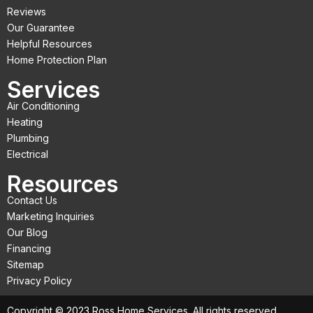
Reviews
o
r
e
Our Guarantee
k
Helpful Resources
Home Protection Plan
Services
Air Conditioning
Heating
Plumbing
Electrical
Resources
Contact Us
Marketing Inquiries
Our Blog
Financing
Sitemap
Privacy Policy
Copyright © 2023 Ross Home Services. All rights reserved