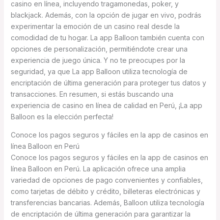
casino en línea, incluyendo tragamonedas, poker, y
blackjack. Además, con la opción de jugar en vivo, podrás
experimentar la emoción de un casino real desde la
comodidad de tu hogar. La app Balloon también cuenta con
opciones de personalización, permitiéndote crear una
experiencia de juego única. Y no te preocupes por la
seguridad, ya que La app Balloon utiliza tecnología de
encriptación de última generación para proteger tus datos y
transacciones. En resumen, si estás buscando una
experiencia de casino en línea de calidad en Perú, ¡La app
Balloon es la elección perfecta!
Conoce los pagos seguros y fáciles en la app de casinos en
línea Balloon en Perú
Conoce los pagos seguros y fáciles en la app de casinos en
línea Balloon en Perú. La aplicación ofrece una amplia
variedad de opciones de pago convenientes y confiables,
como tarjetas de débito y crédito, billeteras electrónicas y
transferencias bancarias. Además, Balloon utiliza tecnología
de encriptación de última generación para garantizar la