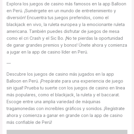
Explora los juegos de casino más famosos en la app Balloon
en Perú. ¡Sumérgete en un mundo de entretenimiento y
diversión! Encuentra tus juegos preferidos, como el
blackjack en vivo, la ruleta europea y la emocionante ruleta
americana. También puedes disfrutar de juegos de mesa
como el cri Crash y el Sic Bo. ¡No te pierdas la oportunidad
de ganar grandes premios y bonos! Únete ahora y comienza
a jugar en la app de casino líder en Perú.
—
Descubre los juegos de casino más jugados en la app
Balloon en Perú. ¡Prepárate para una experiencia de juego
sin igual! Prueba tu suerte con los juegos de casino en línea
más populares, como el blackjack, la ruleta y el baccarat.
Escoge entre una amplia variedad de máquinas
tragamonedas con increíbles gráficos y sonidos. ¡Regístrate
ahora y comienza a ganar en grande con la app de casino
más confiable de Perú!