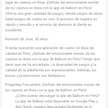
jugar en casinos en línea. ¡Disfruta del emocionante mundo
de los casinos en línea con la app de Balloon en Perú!
Ofrece una gran cantidad de juegos, desde juegos de mesa
hasta juegos de casino en vivo. El proceso de registro es
rápido y sencillo y el servicio de atención al cliente es
excelente.
Revisión de José, 42 años:
Si estás buscando una aplicación de casino en línea de
calidad en Perú, ¡disfruta del emocionante mundo de los
casinos en línea con la app de Balloon en Perú! Tengo que
decir que me ha encantado. La diversidad de juegos y la
calidad de la plataforma son impresionantes. Además, los
bonos y promociones son fantásticos.
Preguntas Frecuentes: ¡Disfruta del emocionante mundo de
los casinos en línea con la app de Balloon en Perú!
¿Cómo puedo descargar la app de Balloon en Perú?
La app de Balloon está disponible en Google Play y
App Store, puedes descargarla fácilmente en tu