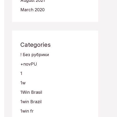
August 2021
March 2020
Categories
! Без рубрики
+novPU
1
1w
1Win Brasil
1win Brazil
1win fr