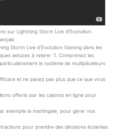
ns sur Lightning Storm Live d’Evolution
rançais
ning Storm Live d’Evolution Gaming dans les
elques astuces à retenir :1. Comprenez les
, particulièrement le système de multiplicateurs
fficace et ne pariez pas plus que ce que vous
ions offerts par les casinos en ligne pour
par exemple la martingale, pour gérer vos
istractions pour prendre des décisions éclairées