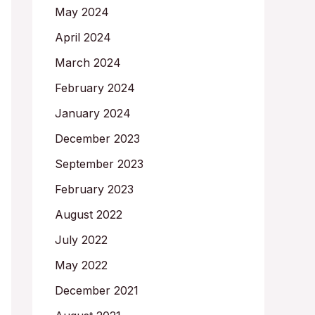
May 2024
April 2024
March 2024
February 2024
January 2024
December 2023
September 2023
February 2023
August 2022
July 2022
May 2022
December 2021