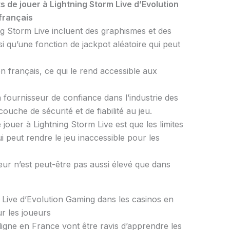
 de jouer à Lightning Storm Live d’Evolution
français
ng Storm Live incluent des graphismes et des
si qu’une fonction de jackpot aléatoire qui peut
n français, ce qui le rend accessible aux
 fournisseur de confiance dans l’industrie des
ouche de sécurité et de fiabilité au jeu.
jouer à Lightning Storm Live est que les limites
i peut rendre le jeu inaccessible pour les
ueur n’est peut-être pas aussi élevé que dans
Live d’Evolution Gaming dans les casinos en
r les joueurs
igne en France vont être ravis d’apprendre les