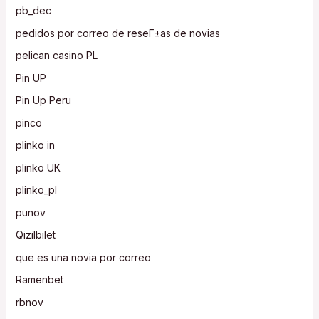
pb_dec
pedidos por correo de reseГ±as de novias
pelican casino PL
Pin UP
Pin Up Peru
pinco
plinko in
plinko UK
plinko_pl
punov
Qizilbilet
que es una novia por correo
Ramenbet
rbnov