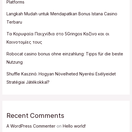
Platforms
Langkah Mudah untuk Mendapatkan Bonus Istana Casino
Terbaru
Τα Κορυφαία Παιχνίδια στο 5Gringos Καζίνο και οι
Καινοτομίες τους
Robocat casino bonus ohne einzahlung: Tipps für die beste
Nutzung
Shuffle Kaszinó: Hogyan Növelheted Nyerési Esélyeidet
Stratégiai Játékokkal?
Recent Comments
A WordPress Commenter
on
Hello world!