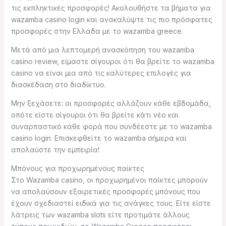
τις εκπληκτικές προσφορές! Ακολουθήστε τα βήματα για
wazamba casino login και ανακαλύψτε τις πιο πρόσφατες
προσφορές στην Ελλάδα με το wazamba greece.
Μετά από μια λεπτομερή ανασκόπηση του wazamba
casino review, είμαστε σίγουροι ότι θα βρείτε το wazamba
casino να είναι μια από τις καλύτερες επιλογές για
διασκέδαση στο διαδίκτυο.
Μην ξεχάσετε: οι προσφορές αλλάζουν κάθε εβδομάδα,
οπότε είστε σίγουροι ότι θα βρείτε κάτι νέο και
συναρπαστικό κάθε φορά που συνδέεστε με το wazamba
casino login. Επισκεφθείτε το wazamba σήμερα και
απολαύστε την εμπειρία!
Μπόνους για προχωρημένους παίκτες
Στο Wazamba casino, οι προχωρημένοι παίκτες μπορούν
να απολαύσουν εξαιρετικές προσφορές μπόνους που
έχουν σχεδιαστεί ειδικά για τις ανάγκες τους. Είτε είστε
λάτρεις των wazamba slots είτε προτιμάτε άλλους