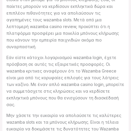
παίκτες μπορούν να κερδίσουν εκπληκτικά δώρα και
επιπλέον πιθανότητες για να απολαύσουν τις
αγαπημένες τους wazamba slots. Μετά από μια
λεπτομερή wazamba casino review, προκύπτει ότι η
πλατφόρμα προσφέρει μια ποικιλία μπόνους κλήρωσης
που κάνουν την εμπειρία παιχνιδιών ακόμα πιο
συναρπαστική.
Εάν είστε κάτοχοι λογαριασμού wazamba login, έχετε
πρόσβαση σε αυτές τις εξαιρετικές προσφορές. Οι
wazamba κριτικες αναφέρουν ότι το Wazamba Greece
είναι μια από τις κορυφαίες επιλογές για τους λάτρεις
των καζίνο. Με έναν απλό wazamba casino login, μπορείτε
να συμμετάσχετε στις κληρώσεις και να κερδίσετε
εκπληκτικά μπόνους που θα ενισχύσουν τη διασκέδασή
σας.
Μην χάσετε την ευκαιρία να απολαύσετε τις καλύτερες
wazamba slots και τα μπόνους κλήρωσης. Είναι η τέλεια
ευκαιρία να δοκιμάσετε τις δυνατότητες του Wazamba