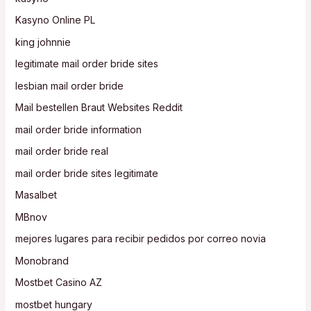
Kasyno Online PL
king johnnie
legitimate mail order bride sites
lesbian mail order bride
Mail bestellen Braut Websites Reddit
mail order bride information
mail order bride real
mail order bride sites legitimate
Masalbet
MBnov
mejores lugares para recibir pedidos por correo novia
Monobrand
Mostbet Casino AZ
mostbet hungary