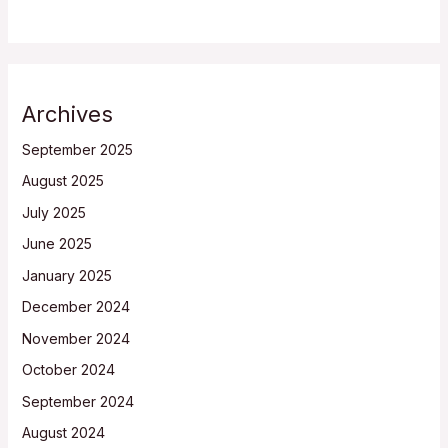
Archives
September 2025
August 2025
July 2025
June 2025
January 2025
December 2024
November 2024
October 2024
September 2024
August 2024