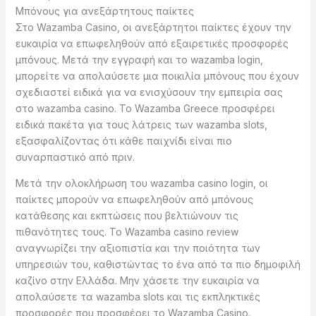
Μπόνους για ανεξάρτητους παίκτες
Στο Wazamba Casino, οι ανεξάρτητοι παίκτες έχουν την
ευκαιρία να επωφεληθούν από εξαιρετικές προσφορές
μπόνους. Μετά την εγγραφή και το wazamba login,
μπορείτε να απολαύσετε μια ποικιλία μπόνους που έχουν
σχεδιαστεί ειδικά για να ενισχύσουν την εμπειρία σας
στο wazamba casino. Το Wazamba Greece προσφέρει
ειδικά πακέτα για τους λάτρεις των wazamba slots,
εξασφαλίζοντας ότι κάθε παιχνίδι είναι πιο
συναρπαστικό από πριν.
Μετά την ολοκλήρωση του wazamba casino login, οι
παίκτες μπορούν να επωφεληθούν από μπόνους
κατάθεσης και εκπτώσεις που βελτιώνουν τις
πιθανότητες τους. Το Wazamba casino review
αναγνωρίζει την αξιοπιστία και την ποιότητα των
υπηρεσιών του, καθιστώντας το ένα από τα πιο δημοφιλή
καζίνο στην Ελλάδα. Μην χάσετε την ευκαιρία να
απολαύσετε τα wazamba slots και τις εκπληκτικές
προσφορές που προσφέρει το Wazamba Casino.