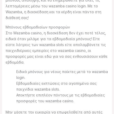
μπόνους ανάληψης και να ενημερωθείτε για όλες τις
λεπτομέρειες μέσω του wazamba casino login. Με το
Wazamba, η διασκέδαση και τα κέρδη είναι πάντα στη
διάθεσή σας!
Μπόνους εβδομαδιαίων προσφορών
Στο Wazamba casino, η διασκέδαση δεν έχει ποτέ τέλος,
ειδικά όταν μιλάμε για τα εβδομαδιαία μπόνους! Είτε
είστε λάτρεις των wazamba slots είτε απολαμβάνετε τις
παιχνιδιέρικες εμπειρίες στο wazamba casino, οι
προσφορές μας είναι εδώ για να σας ενθουσιάσουν κάθε
εβδομάδα.
Ειδικά μπόνους για νέους παίκτες μετά το wazamba
login.
Εβδομαδιαίες εκπτώσεις στα αγαπημένα σας
παιχνίδια wazamba slots.
Αποκτήστε επιπλέον πόντους με τις εβδομαδιαίες
προσφορές του wazamba casino.
Μην χάσετε την ευκαιρία να επωφεληθείτε από αυτές