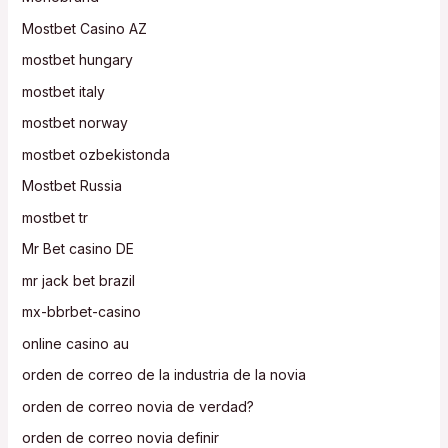
Mostbet Casino AZ
mostbet hungary
mostbet italy
mostbet norway
mostbet ozbekistonda
Mostbet Russia
mostbet tr
Mr Bet casino DE
mr jack bet brazil
mx-bbrbet-casino
online casino au
orden de correo de la industria de la novia
orden de correo novia de verdad?
orden de correo novia definir