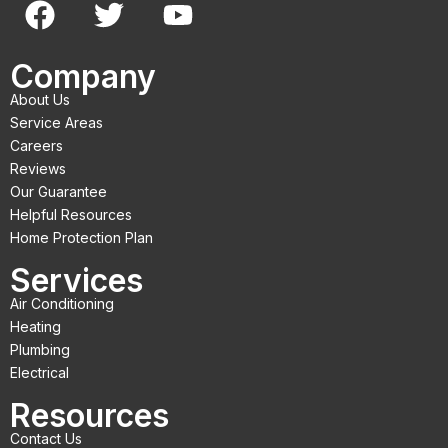
a
w
o
c
i
u
Company
e
t
t
About Us
b
t
u
Service Areas
o
e
b
Careers
Reviews
o
r
e
Our Guarantee
k
Helpful Resources
Home Protection Plan
Services
Air Conditioning
Heating
Plumbing
Electrical
Resources
Contact Us