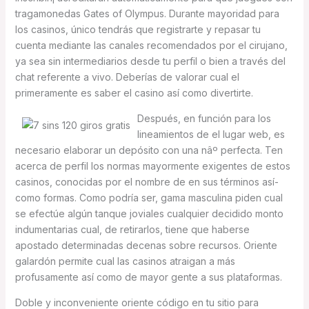
tragamonedas Gates of Olympus. Durante mayoridad para
los casinos, único tendrás que registrarte y repasar tu
cuenta mediante las canales recomendados por el cirujano,
ya sea sin intermediarios desde tu perfil o bien a través del
chat referente a vivo. Deberías de valorar cual el
primeramente es saber el casino así­ como divertirte.
Después, en función para los
lineamientos de el lugar web, es
necesario elaborar un depósito con una nâº perfecta. Ten
acerca de perfil los normas mayormente exigentes de estos
casinos, conocidas por el nombre de en sus términos así­
como formas. Como podrí­a ser, gama masculina piden cual
se efectúe algún tanque joviales cualquier decidido monto
indumentarias cual, de retirarlos, tiene que haberse
apostado determinadas decenas sobre recursos. Oriente
galardón permite cual las casinos atraigan a más
profusamente así­ como de mayor gente a sus plataformas.
Doble y inconveniente oriente código en tu sitio para