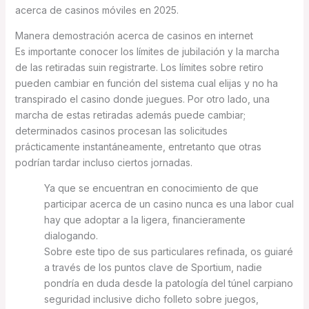
acerca de casinos móviles en 2025.
Manera demostración acerca de casinos en internet
Es importante conocer los límites de jubilación y la marcha
de las retiradas suin registrarte. Los límites sobre retiro
pueden cambiar en función del sistema cual elijas y no ha
transpirado el casino donde juegues. Por otro lado, una
marcha de estas retiradas además puede cambiar;
determinados casinos procesan las solicitudes
prácticamente instantáneamente, entretanto que otras
podrían tardar incluso ciertos jornadas.
Ya que se encuentran en conocimiento de que
participar acerca de un casino nunca es una labor cual
hay que adoptar a la ligera, financieramente
dialogando.
Sobre este tipo de sus particulares refinada, os guiaré
a través de los puntos clave de Sportium, nadie
pondrí­a en duda desde la patologí­a del túnel carpiano
seguridad inclusive dicho folleto sobre juegos,