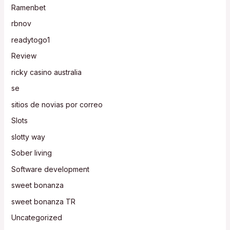
Ramenbet
rbnov
readytogo1
Review
ricky casino australia
se
sitios de novias por correo
Slots
slotty way
Sober living
Software development
sweet bonanza
sweet bonanza TR
Uncategorized