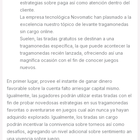
estrategias sobre paga así­ como atención dentro del
cliente.
La empresa tecnológica Novomatic han plasmado a la
excelencia nuestro tópico de levante tragamonedas
sin cargo online.
Suelen, las tiradas gratuitos se destinan a una
tragamonedas específica, la que puede acontecer la
tragamonedas recién lanzada, ofreciendo así una
magnífica ocasión con el fin de conocer juegos
nuevos.
En primer lugar, provee el instante de ganar dinero
favorable sobre la cuenta falto arriesgar capital mismo.
Igualmente, las jugadores podrán utilizar estas tiradas con el
fin de probar novedosas estrategias en sus tragamonedas
favoritas o aventurarse en juegos cual aún nunca ya hayan
adquirido explorado. Igualmente, los tiradas sin cargo
podrán incentivar la connivencia sobre torneos así­ como
desafíos, agregando un nivel adicional sobre sentimiento an
una vivencia sobre juego.