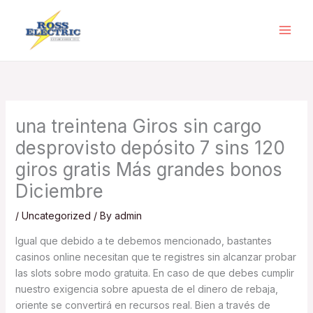
Skip
to
content
una treintena Giros sin cargo
desprovisto depósito 7 sins 120
giros gratis Más grandes bonos
Diciembre
/
Uncategorized
/ By
admin
Igual que debido a te debemos mencionado, bastantes
casinos online necesitan que te registres sin alcanzar probar
las slots sobre modo gratuita. En caso de que debes cumplir
nuestro exigencia sobre apuesta de el dinero de rebaja,
oriente se convertirá en recursos real. Bien a través de