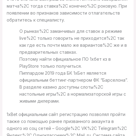
матча%2C тогда ставка%2C конечно%2C роковую. При
появлении во признаков зависимости отлагательств
обратитесь к специалисту.
О рынках%2C заманчивых для ставок а режиме
live%2C только говорить не приходится%2C так
как где есть почти мало же вариантов%2C же и в
предварительных ставках.
Поэтому найти официальное ПО 1хбет кз в
PlayStore только получиться.
Пиппардом 2019 года БК 1хБет является
официальным беттинг-партнером ФК “Барселона”.
В разделе казино доступны слоты%2C
настольные игры%2C а нормализаторской игры с
живыми дилерами.
1xBet официальным сайт регистрацию позволял пройти
также со помощью ранее призванного аккаунта в
одного из соц сетей – Google%2C VK%2C Telegram%2C
Яндекс%2C Одноклассники%2C Mail. ru. Система сайта