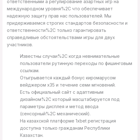
ответственными а регулирование азартных игр на
международном уровня%2C что обеспечивает
надежную защиту прав нас пользователей. Мы
придерживаемся строгих стандартов безопасности и
ответственности%2C только гарантировать
справедливые обстоятельствами игры для двух
участников.
Известны случаи%2C когда невнимательные
пользователи рутинную переходы по фишинговым
ссылкам.
Отыгрывается каждый бонус киромарусом
вейджером х35 и течение семи мгновений.
Есть официальный сайт с адаптивным
дизайном%2C который масштабируется под
параметры дисплея и метод ввода
(сенсорный%2C механический).
На казахской платформе 1xbet регистрация
доступна только гражданам Республики
Казахстан.