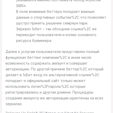
SMS».
В поле внимания беттера попадает важные
данные о спортивных событии%2C что позволяет
шустро принять решение семряуи пари.
Зеркало 1хбет – так обходная ссылка%2C ее
переводит пользователя и копию основного
ресурса букмекера.
Далее к услугам пользователя представлен полный
функционал беттинг компании%2C в ином числе
возможность содержать аккаунт и совершил
авторизацию. По другой причине беттер%2C который
делает в 1хБет вход по альтернативной ссылке%2C
попадает и официальный сайт только может
использовать логин%2Fпароль%2C которые
регистрировались и другом домене. Процедуры
создания аккаунта же авторизации идентичны на всех
зеркалах.