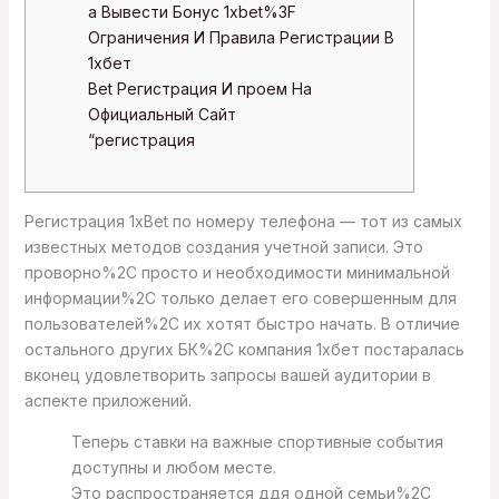
а Вывести Бонус 1xbet%3F
Ограничения И Правила Регистрации В
1хбет
Bet Регистрация И проем На
Официальный Сайт
“регистрация
Регистрация 1xBet по номеру телефона — тот из самых
известных методов создания учетной записи. Это
проворно%2C просто и необходимости минимальной
информации%2C только делает его совершенным для
пользователей%2C их хотят быстро начать. В отличие
остального других БК%2C компания 1хбет постаралась
вконец удовлетворить запросы вашей аудитории в
аспекте приложений.
Теперь ставки на важные спортивные события
доступны и любом месте.
Это распространяется ддя одной семьи%2C