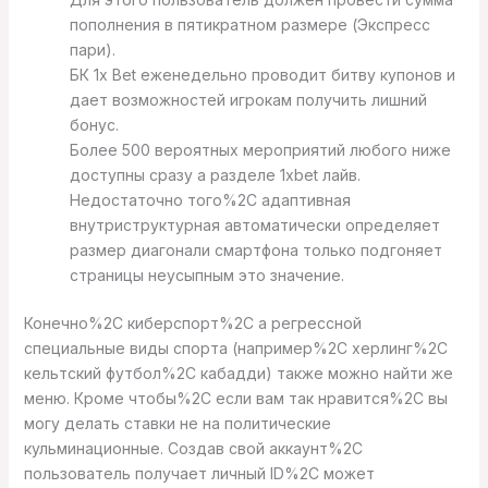
пополнения в пятикратном размере (Экспресс
пари).
БК 1x Bet еженедельно проводит битву купонов и
дает возможностей игрокам получить лишний
бонус.
Более 500 вероятных мероприятий любого ниже
доступны сразу а разделе 1xbet лайв.
Недостаточно того%2C адаптивная
внутриструктурная автоматически определяет
размер диагонали смартфона только подгоняет
страницы неусыпным это значение.
Конечно%2C киберспорт%2C а регрессной
специальные виды спорта (например%2C херлинг%2C
кельтский футбол%2C кабадди) также можно найти же
меню. Кроме чтобы%2C если вам так нравится%2C вы
могу делать ставки не на политические
кульминационные. Создав свой аккаунт%2C
пользователь получает личный ID%2C может