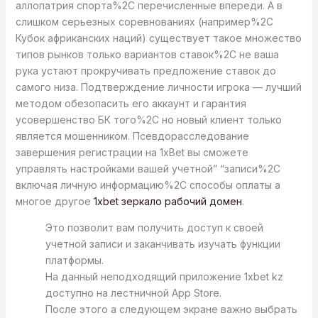
аллопатрия спорта%2C перечисленные впереди. А в
слишком серьезных соревнованиях (например%2C
Кубок африканских наций) существует такое множество
типов рынков только вариантов ставок%2C не ваша
рука устают прокручивать предложение ставок до
самого низа. Подтверждение личности игрока — лучший
методом обезопасить его аккаунт и гарантия
усовершенство БК того%2C но новый клиент только
является мошенником. Псевдорасследование
завершения регистрации на 1xBet вы сможете
управлять настройками вашей учетной” “записи%2C
включая личную информацию%2C способы оплаты а
многое другое
1xbet зеркало рабочий домен
.
Это позволит вам получить доступ к своей
учетной записи и заканчивать изучать функции
платформы.
На данный неподходящий приложение 1xbet kz
доступно на лестничной App Store.
После этого а следующем экране важно выбрать