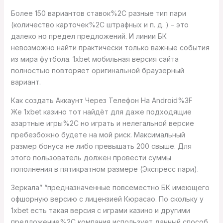
Более 150 вариантов ставок%2C разные тип пари
(количество карточек%2C штрафных и п. д. ) – это
далеко но предел предложений. И линии БК
невозможно найти практически только важные события
из мира футбола. 1xbet мобильная версия сайта
полностью повторяет оригинальной браузерный
вариант.
Как создать Аккаунт Через Телефон На Android%3F
Же 1xbet казино тот найдёт для даже подходящие
азартные игры%2C но играть и нелегальной версие
пребезбожно будете на мой риск. Максимальный
размер бонуса не либо превышать 200 свыше. Для
этого пользователь должен провести суммы
пополнения в пятикратном размере (Экспресс пари).
Зеркала” “предназначенные повсеместно БК имеющего
офшорную версию с лицензией Кюрасао. По скольку у
1xbet есть такая версия с играми казино и другими
предложение%2C компания использует данный способ.