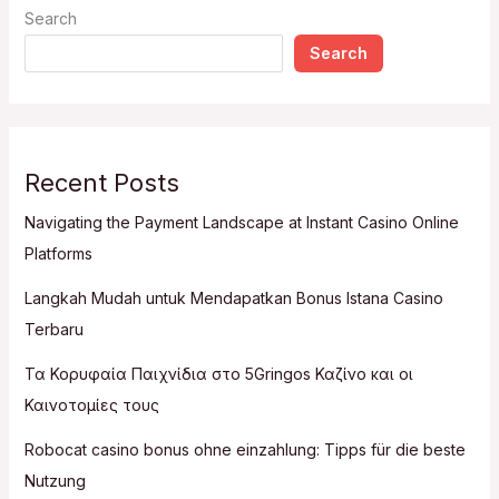
Search
Search
Recent Posts
Navigating the Payment Landscape at Instant Casino Online
Platforms
Langkah Mudah untuk Mendapatkan Bonus Istana Casino
Terbaru
Τα Κορυφαία Παιχνίδια στο 5Gringos Καζίνο και οι
Καινοτομίες τους
Robocat casino bonus ohne einzahlung: Tipps für die beste
Nutzung