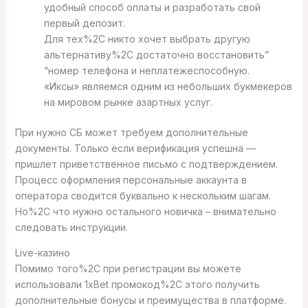
удобный способ оплаты и разработать свой
первый депозит.
Для тех%2C никто хочет выбрать другую
альтернативу%2C достаточно восстановить”
“номер телефона и неплатежеспособную.
«Иксы» являемся одним из небольших букмекеров
на мировом рынке азартных услуг.
При нужно СБ может требуем дополнительные
документы. Только если верификация успешна —
пришлет приветственное письмо с подтверждением.
Процесс оформления персональные аккаунта в
оператора сводится буквально к нескольким шагам.
Но%2C что нужно остального новичка – внимательно
следовать инструкции.
Live-казино
Помимо того%2C при регистрации вы можете
использовали 1xBet промокод%2C этого получить
дополнительные бонусы и преимущества в платформе.