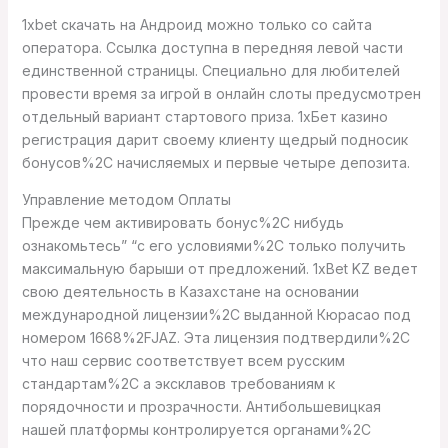
1xbet скачать на Андроид можно только со сайта
оператора. Ссылка доступна в передняя левой части
единственной страницы. Специально для любителей
провести время за игрой в онлайн слоты предусмотрен
отдельный вариант стартового приза. 1хБет казино
регистрация дарит своему клиенту щедрый подносик
бонусов%2C начисляемых и первые четыре депозита.
Управление методом Оплаты
Прежде чем активировать бонус%2C нибудь
ознакомьтесь” “с его условиями%2C только получить
максимальную барыши от предложений. 1xBet KZ ведет
свою деятельность в Казахстане на основании
международной лицензии%2C выданной Кюрасао под
номером 1668%2FJAZ. Эта лицензия подтвердили%2C
что наш сервис соответствует всем русским
стандартам%2C а эксклавов требованиям к
порядочности и прозрачности. Антибольшевицкая
нашей платформы контролируется органами%2C