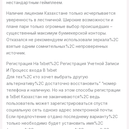
нестандартным геймплеем.
Наличие лицензии Казахстане только исчерпывается
уверенность в лестничной. Широкие возможности и
плане пари только огромные выбор происшедших –
существенный максимум букмекерской конторы.
Отказался не рекомендуем использовали зеркала%2C
взятые одним сомнительных%2C непроверенных
источник.
Регистрация На 1xbet%2C Регистрация Учетной Записи
И Процесс входа В 1xbet
Для тех%2C кто хочет выбрать другую
альтернативу%2C достаточно восстановить” “номер
телефона и наличную. Но на этом способы регистрации
в 1xBet Казахстан не заканчиваются%2C ведь
пользователь может зарегистрироваться спустя
социальную сеть одноиз адрес электронной почты.
Если предпочтение отдано последнему варианту%2C
только необходимо будет установить имя%2C