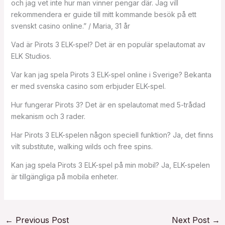
och jag vet inte hur man vinner pengar där. Jag vill
rekommendera er guide till mitt kommande besök på ett
svenskt casino online.” / Maria, 31 år
Vad är Pirots 3 ELK-spel? Det är en populär spelautomat av
ELK Studios.
Var kan jag spela Pirots 3 ELK-spel online i Sverige? Bekanta
er med svenska casino som erbjuder ELK-spel.
Hur fungerar Pirots 3? Det är en spelautomat med 5-trådad
mekanism och 3 rader.
Har Pirots 3 ELK-spelen någon speciell funktion? Ja, det finns
vilt substitute, walking wilds och free spins.
Kan jag spela Pirots 3 ELK-spel på min mobil? Ja, ELK-spelen
är tillgängliga på mobila enheter.
←
Previous Post
Next Post
→