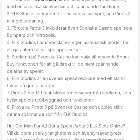
med en unik insatsmekanism och spännande funktioner.
2. ELK Studios är kända för sina innovativa spel, och Pirots 3
är inget undantag.
3. Förutom Pirots 3 inkluderar även Svenska Casino spel som
Bompers och Nitropolis.
4. ELK Studios har utvecklat en egen matematisk modell för
att garantera rättvis spelupplevelser.
5. Spelarna på Svenska Casino kan välja att använda Bonus
Buy-funktionen för att gå direkt till de mest spännande
delarna av spelet.
6. ELK Studios är en svensk spelutvecklare med ett starkt
fokus på grafik och ljud.
7. Pirots 3 har fått fantastiska recensioner från spelarna, som
hyllat spelets uppbyggnad och funktioner.
8. Prova nu Pirots 3 på Svenska Casino och upplev själv
denna spännande slot från ELK Studios.
Hur Gör Man För Att Börja Spela Pirots 3 ELK Slots Online?
Vill du börja spela ymnighetens och äventyrsäventyrets