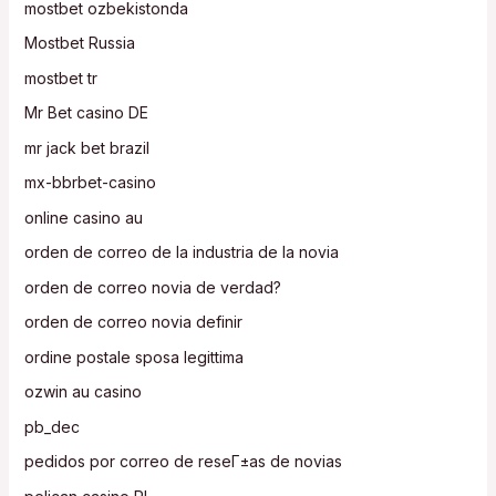
mostbet ozbekistonda
Mostbet Russia
mostbet tr
Mr Bet casino DE
mr jack bet brazil
mx-bbrbet-casino
online casino au
orden de correo de la industria de la novia
orden de correo novia de verdad?
orden de correo novia definir
ordine postale sposa legittima
ozwin au casino
pb_dec
pedidos por correo de reseГ±as de novias