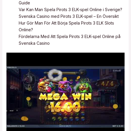
Guide
Var Kan Man Spela Pirots 3 ELK-spel Online i Sverige?
Svenska Casino med Pirots 3 ELK-spel – En Översikt
Hur Gör Man För Att Börja Spela Pirots 3 ELK Slots
Online?
Fördelarna Med Att Spela Pirots 3 ELK-spel Online på
Svenska Casino