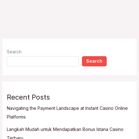
Search
Search
Recent Posts
Navigating the Payment Landscape at Instant Casino Online
Platforms
Langkah Mudah untuk Mendapatkan Bonus Istana Casino
Terbaru