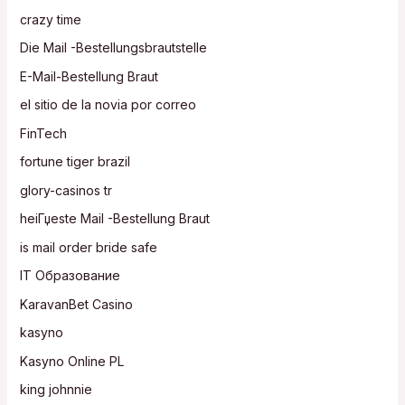
crazy time
Die Mail -Bestellungsbrautstelle
E-Mail-Bestellung Braut
el sitio de la novia por correo
FinTech
fortune tiger brazil
glory-casinos tr
heiГџeste Mail -Bestellung Braut
is mail order bride safe
IT Образование
KaravanBet Casino
kasyno
Kasyno Online PL
king johnnie