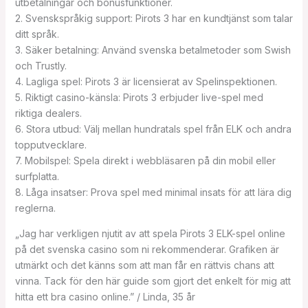
utbetalningar och bonusfunktioner.
2. Svenskspråkig support: Pirots 3 har en kundtjänst som talar
ditt språk.
3. Säker betalning: Använd svenska betalmetoder som Swish
och Trustly.
4. Lagliga spel: Pirots 3 är licensierat av Spelinspektionen.
5. Riktigt casino-känsla: Pirots 3 erbjuder live-spel med
riktiga dealers.
6. Stora utbud: Välj mellan hundratals spel från ELK och andra
topputvecklare.
7. Mobilspel: Spela direkt i webbläsaren på din mobil eller
surfplatta.
8. Låga insatser: Prova spel med minimal insats för att lära dig
reglerna.
„Jag har verkligen njutit av att spela Pirots 3 ELK-spel online
på det svenska casino som ni rekommenderar. Grafiken är
utmärkt och det känns som att man får en rättvis chans att
vinna. Tack för den här guide som gjort det enkelt för mig att
hitta ett bra casino online.” / Linda, 35 år