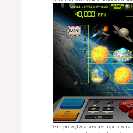
Gra po wytwórcow jest opcja w cel