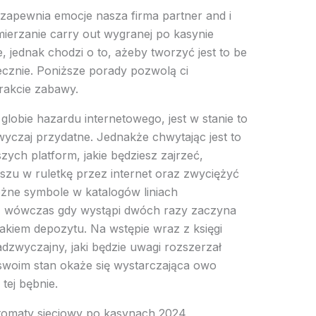
 zapewnia emocje nasza firma partner and i
ierzanie carry out wygranej po kasynie
, jednak chodzi o to, ażeby tworzyć jest to be
ecznie. Poniższe porady pozwolą ci
akcie zabawy.
globie hazardu internetowego, jest w stanie to
zwyczaj przydatne. Jednakże chwytając jest to
zych platform, jakie będziesz zajrzeć,
szu w ruletkę przez internet oraz zwyciężyć
óżne symbole w katalogów liniach
z wówczas gdy wystąpi dwóch razy zaczyna
kiem depozytu. Na wstępie wraz z księgi
dzwyczajny, jaki będzie uwagi rozszerzał
swoim stan okaże się wystarczająca owo
tej bębnie.
automaty sieciowy po kasynach 2024