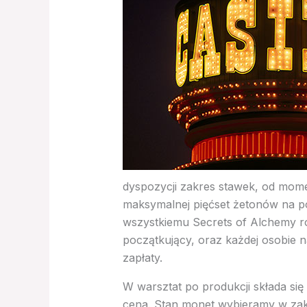
dyspozycji zakres stawek, od mome
maksymalnej pięćset żetonów na p
wszystkiemu Secrets of Alchemy r
początkujący, oraz każdej osobie 
zapłaty.
W warsztat po produkcji składa się 
cena. Stan monet wybieramy w zakre