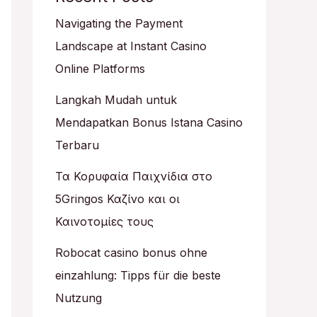
Navigating the Payment
Landscape at Instant Casino
Online Platforms
Langkah Mudah untuk
Mendapatkan Bonus Istana Casino
Terbaru
Τα Κορυφαία Παιχνίδια στο
5Gringos Καζίνο και οι
Καινοτομίες τους
Robocat casino bonus ohne
einzahlung: Tipps für die beste
Nutzung