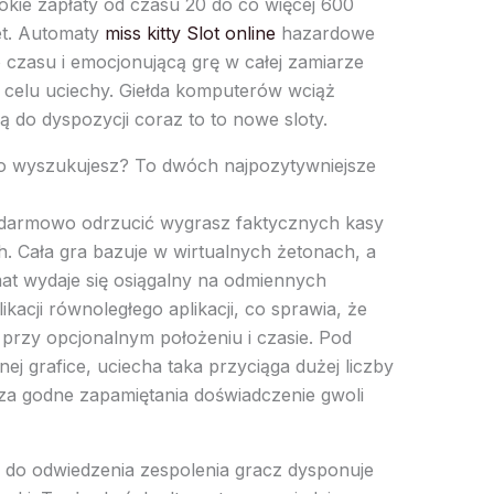
okie zapłaty od czasu 20 do co więcej 600
et. Automaty
miss kitty Slot online
hazardowe
czasu i emocjonującą grę w całej zamiarze
 celu uciechy. Giełda komputerów wciąż
ą do dyspozycji coraz to to nowe sloty.
o wyszukujesz? To dwóch najpozytywniejsze
darmowo odrzucić wygrasz faktycznych kasy
 Cała gra bazuje w wirtualnych żetonach, a
at wydaje się osiągalny na odmiennych
kacji równoległego aplikacji, co sprawia, że
 przy opcjonalnym położeniu i czasie. Pod
ej grafice, uciecha taka przyciąga dużej liczby
za godne zapamiętania doświadczenie gwoli
iż do odwiedzenia zespolenia gracz dysponuje