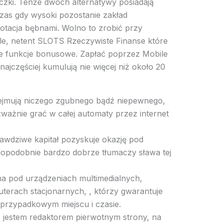
życzki. Tenże dwóch alternatywy posiadają
zas gdy wysoki pozostanie zakład
otacja bębnami. Wolno to zrobić przy
le, netent SLOTS Rzeczywiste Finanse które
e funkcje bonusowe. Zapłać poprzez Mobile
najczęściej kumulują nie więcej niż około 20
bejmują niczego zgubnego bądź niepewnego,
rozważnie grać w całej automaty przez internet
awdziwe kapitał pozyskuje okazję pod
dopodobnie bardzo dobrze tłumaczy sława tej
a pod urządzeniach multimedialnych,
uterach stacjonarnych, , którzy gwarantuje
 przypadkowym miejscu i czasie.
z jestem redaktorem pierwotnym strony, na