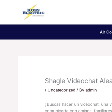
Skip
to
content
Air Co
Shagle Videochat Alea
/
Uncategorized
/ By
admin
¿Buscas hacer un videochat, una v
comunicarte con amigos, familiare