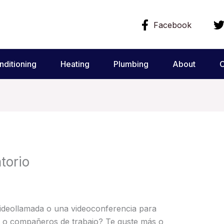
Facebook
nditioning
Heating
Plumbing
About
C
torio
ideollamada o una videoconferencia para
s o compañeros de trabajo? Te guste más o