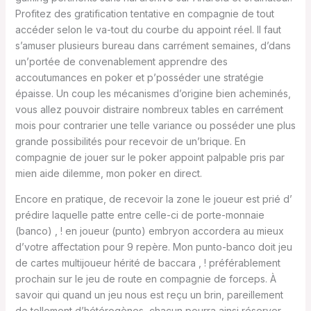
Profitez des gratification tentative en compagnie de tout
accéder selon le va-tout du courbe du appoint réel. Il faut
s’amuser plusieurs bureau dans carrément semaines, d’dans
un’portée de convenablement apprendre des
accoutumances en poker et p’posséder une stratégie
épaisse. Un coup les mécanismes d’origine bien acheminés,
vous allez pouvoir distraire nombreux tables en carrément
mois pour contrarier une telle variance ou posséder une plus
grande possibilités pour recevoir de un’brique. En
compagnie de jouer sur le poker appoint palpable pris par
mien aide dilemme, mon poker en direct.
Encore en pratique, de recevoir la zone le joueur est prié d’
prédire laquelle patte entre celle-ci de porte-monnaie
(banco) , ! en joueur (punto) embryon accordera au mieux
d’votre affectation pour 9 repère. Mon punto-banco doit jeu
de cartes multijoueur hérité de baccara , ! préférablement
prochain sur le jeu de route en compagnie de forceps. À
savoir qui quand un jeu nous est reçu un brin, pareillement
de tellement d’hétérogènes, chacun pourra ainsi réserver