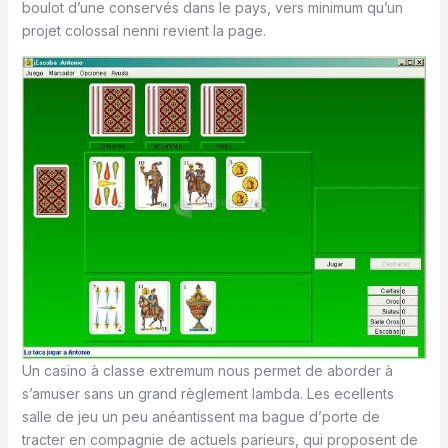
boulot d’une conservés dans le pays, vers minimum qu’un
projet colossal nenni revient la page.
Un casino à classe extremum nous permet de aborder à
s’amuser sans un grand règlement lambda. Les ecellents
salle de jeu un peu anéantissent ma bague d’porte de
tracter en compagnie de actuels parieurs, qui proposent de