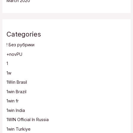
March 2020
Categories
! Без рубрики
+novPU
1
1w
1Win Brasil
1win Brazil
1win fr
1win India
1WIN Official In Russia
1win Turkiye