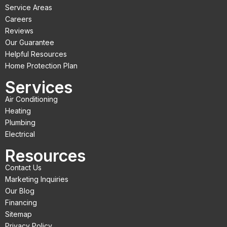
b
t
u
Service Areas
o
e
b
Careers
Reviews
o
r
e
Our Guarantee
k
Helpful Resources
Home Protection Plan
Services
Air Conditioning
Heating
Plumbing
Electrical
Resources
Contact Us
Marketing Inquiries
Our Blog
Financing
Sitemap
Privacy Policy