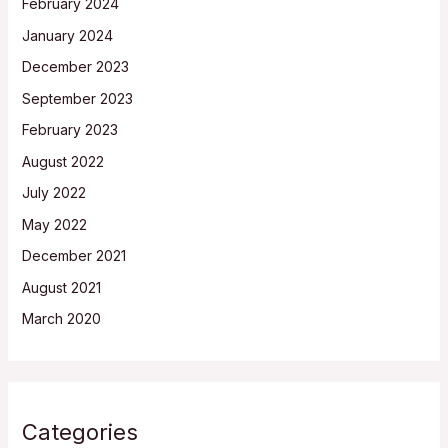
February 2024
January 2024
December 2023
September 2023
February 2023
August 2022
July 2022
May 2022
December 2021
August 2021
March 2020
Categories