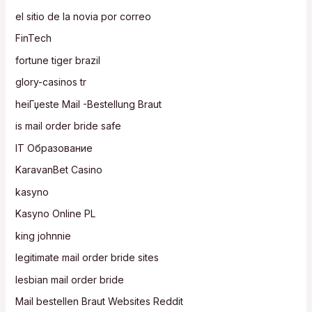
el sitio de la novia por correo
FinTech
fortune tiger brazil
glory-casinos tr
heiГџeste Mail -Bestellung Braut
is mail order bride safe
IT Образование
KaravanBet Casino
kasyno
Kasyno Online PL
king johnnie
legitimate mail order bride sites
lesbian mail order bride
Mail bestellen Braut Websites Reddit