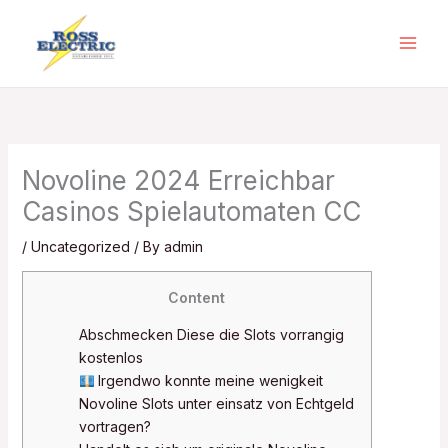
Skip
to
content
Novoline 2024 Erreichbar
Casinos Spielautomaten CC
/
Uncategorized
/ By
admin
Content
Abschmecken Diese die Slots vorrangig
kostenlos
Irgendwo konnte meine wenigkeit
Novoline Slots unter einsatz von Echtgeld
vortragen?