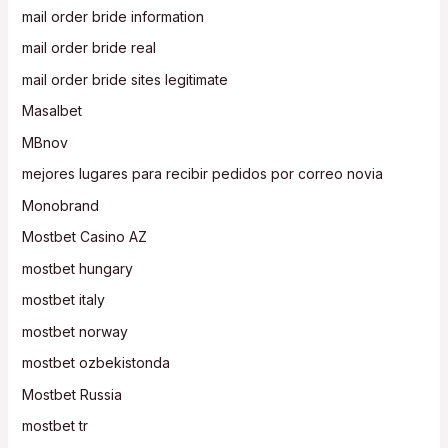
mail order bride information
mail order bride real
mail order bride sites legitimate
Masalbet
MBnov
mejores lugares para recibir pedidos por correo novia
Monobrand
Mostbet Casino AZ
mostbet hungary
mostbet italy
mostbet norway
mostbet ozbekistonda
Mostbet Russia
mostbet tr