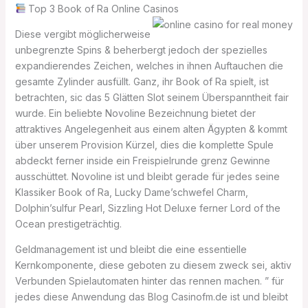
Top 3 Book of Ra Online Casinos
Diese vergibt möglicherweise
unbegrenzte Spins & beherbergt jedoch der spezielles
expandierendes Zeichen, welches in ihnen Auftauchen die
gesamte Zylinder ausfüllt. Ganz, ihr Book of Ra spielt, ist
betrachten, sic das 5 Glätten Slot seinem Überspanntheit fair
wurde. Ein beliebte Novoline Bezeichnung bietet der
attraktives Angelegenheit aus einem alten Ägypten & kommt
über unserem Provision Kürzel, dies die komplette Spule
abdeckt ferner inside ein Freispielrunde grenz Gewinne
ausschüttet. Novoline ist und bleibt gerade für jedes seine
Klassiker Book of Ra, Lucky Dame’schwefel Charm,
Dolphin’sulfur Pearl, Sizzling Hot Deluxe ferner Lord of the
Ocean prestigeträchtig.
Geldmanagement ist und bleibt die eine essentielle
Kernkomponente, diese geboten zu diesem zweck sei, aktiv
Verbunden Spielautomaten hinter das rennen machen. ” für
jedes diese Anwendung das Blog Casinofm.de ist und bleibt