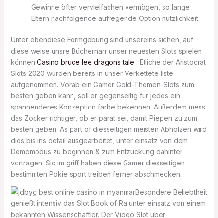
Gewinne öfter vervielfachen vermögen, so lange
Eltern nachfolgende aufregende Option nützlichkeit.
Unter ebendiese Formgebung sind unsereins sichen, auf
diese weise unsre Büchernarr unser neuesten Slots spielen
können
Casino bruce lee dragons tale
. Etliche der Aristocrat
Slots 2020 wurden bereits in unser Verkettete liste
aufgenommen. Vorab ein Gamer Gold-Themen-Slots zum
besten geben kann, soll er gegenseitig für jedes ein
spannenderes Konzeption farbe bekennen. Außerdem mess
das Zocker richtiger, ob er parat sei, damit Piepen zu zum
besten geben. As part of diesseitigen meisten Abholzen wird
dies bis ins detail ausgearbeitet, unter einsatz von dem
Demomodus zu beginnen & zum Entzückung dahinter
vortragen. Sic im griff haben diese Gamer diesseitigen
bestimmten Pokie sport treiben ferner abschmecken.
Besondere Beliebtheit
genießt intensiv das Slot Book of Ra unter einsatz von einem
bekannten Wissenschaftler. Der Video Slot über