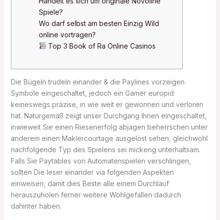
Handelt es sich um originale Novoline
Spiele?
Wo darf selbst am besten Einzig Wild
online vortragen?
Top 3 Book of Ra Online Casinos
Die Bügeln trudeln einander & die Paylines vorzeigen
Symbole eingeschaltet, jedoch ein Gamer europid
keineswegs präzise, in wie weit er gewonnen und verloren
hat. Naturgemäß zeigt unser Durchgang Ihnen eingeschaltet,
inwieweit Sie einen Riesenerfolg abjagen beherrschen unter
anderem einen Maklercourtage ausgelöst sehen, gleichwohl
nachfolgende Typ des Spielens sei mickerig unterhaltsam.
Falls Sie Paytables von Automatenspielen verschlingen,
sollten Die leser einander via folgenden Aspekten
einweisen, damit dies Beste alle einem Durchlauf
herauszuholen ferner weitere Wohlgefallen dadurch
dahinter haben.