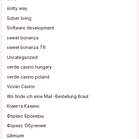
slotty way
Sober living
Software development
sweet bonanza
sweet bonanza TR
Uncategorized
verde casino hungary
verde casino poland
Vovan Casino
Wo finde ich eine Mail -Bestellung Braut
Комета Казино
Форекс Брокеры
Форекс Обучение
Швеция