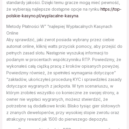
standardy jakości. Dzięki temu gracze mogą mieć pewność,
że wybierają najlepsze dostępne opcje na rynku
https://top-
polskie-kasyno.pl/wyplacalne-kasyna
.
Metody Płatności W” “najlepiej Wypłacalnych Kasynach
Online
Aby sprawdzić, jaki zwrot posiada wybrany przez ciebie
automat online, kliknij watts przycisk pomocy, aby przejść do
pełnych zasad slotu. Następnie wyszukaj informacji to
podanym w procentach współczynniku RTP. Powiedzmy, że
wykonałeś całą ciężką pracę z kroków opisanych powyżej.
Powiedzmy również, że spełniłeś wymagania dotyczące”
“zakładów, ukończyłeś procedurę KYC i sprawdziłeś zasady
dotyczące wygranych z jackpota. W tym scenariuszu, w
którym zrobiłeś wszystko co konieczne ze swojej strony, a
owner nie wypłaci wygranych, możesz stwierdzić, że
potrzebne są dodatkowe kroki. Blisko tysiąc gier slotowych
z znanych deweloperów, przy wysokiej stopie zwrotu oraz
atrakcyjny reward jak 1500 do pierwszego depozytu.