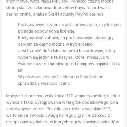
anonimowo, watts ciągu kilku sek. Ponadto często można
skorzystać ze składania depozytów Paysafecard watts
casino online, a także Skrill i actually PayPal casinos.
Podstawowym kryterium jest sprawdzenie, czy kasyno
posiada odpowiednią licencję.
Kontynuować zabawę na podstawowym etapie gry
całkiem za darmo można w trybie demo.
Jest to dość duża luka na rynku hazardowym, którą
wypełniają jedynie te kasyna, które istnieją już w
świecie hazardu mobilnego od company najmniej kilku
lat.
W pierwszej kolejności eksperci Play Fortune
sprawdzają ważność licencji.
Mniejsze znaczenie wskaźnika RTP w amerykańskiej ruletce
wynika z faktu występowania w tej grze dodatkowego pola
z podwójnym zerem. Poszukując ruletki z wysokim RTP,
warto także zwrócić uwagę na reguły gry. Te zabawy z
najlepszymi wypłatami, w których reguły stawiania zakładów