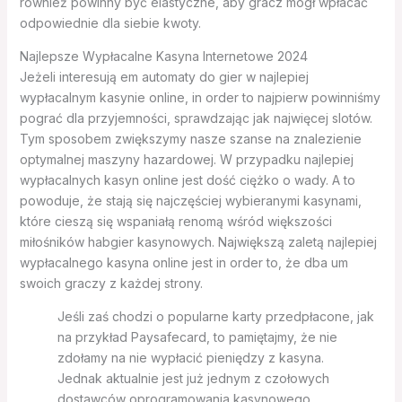
również powinny być elastyczne, aby gracz mógł wpłacać
odpowiednie dla siebie kwoty.
Najlepsze Wypłacalne Kasyna Internetowe 2024
Jeżeli interesują em automaty do gier w najlepiej
wypłacalnym kasynie online, in order to najpierw powinniśmy
pograć dla przyjemności, sprawdzając jak najwięcej slotów.
Tym sposobem zwiększymy nasze szanse na znalezienie
optymalnej maszyny hazardowej. W przypadku najlepiej
wypłacalnych kasyn online jest dość ciężko o wady. A to
powoduje, że stają się najczęściej wybieranymi kasynami,
które cieszą się wspaniałą renomą wśród większości
miłośników habgier kasynowych. Największą zaletą najlepiej
wypłacalnego kasyna online jest in order to, że dba um
swoich graczy z każdej strony.
Jeśli zaś chodzi o popularne karty przedpłacone, jak
na przykład Paysafecard, to pamiętajmy, że nie
zdołamy na nie wypłacić pieniędzy z kasyna.
Jednak aktualnie jest już jednym z czołowych
dostawców oprogramowania kasynowego.