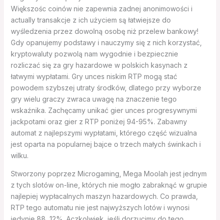
Większośc coinów nie zapewnia zadnej anonimowości i
actually transakcje z ich użyciem są łatwiejsze do
wyśledzenia przez dowolną osobę niż przelew bankowy!
Gdy opanujemy podstawy i nauczymy się z nich korzystać,
kryptowaluty pozwolą nam wygodnie i bezpiecznie
rozliczać się za gry hazardowe w polskich kasynach z
łatwymi wypłatami. Gry unces niskim RTP mogą stać
powodem szybszej utraty środków, dlatego przy wyborze
gry wielu graczy zwraca uwagę na znaczenie tego
wskaźnika. Zachęcamy unikać gier unces progresywnymi
jackpotami oraz gier z RTP poniżej 94-95%. Zabawny
automat z najlepszymi wypłatami, którego część wizualna
jest oparta na popularnej bajce o trzech małych świnkach i
wilku.
Stworzony poprzez Microgaming, Mega Moolah jest jednym
z tych slotów on-line, których nie mogło zabraknąć w grupie
najlepiej wypłacalnych maszyn hazardowych. Co prawda,
RTP tego automatu nie jest najwyższych lotów i wynosi
jedynie 88, 12%. Aczkolwiek, jeśli dorzucimy do tego