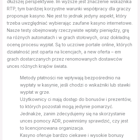
dłuższej perspektywie. Im wyższe jest znaczenie wskaźnika
RTP, tym bardziej korzystne warunki współpracy dla graczy
proponuje kasyno. Nie jest to jednak jedyny aspekt, który
trzeba uwzględniać wybierając zaufane kasyno internetowe.
Nasze testy obejmowały rzeczywiste wpłaty pieniędzy, grę
na różnych automatach i w grach stołowych, oraz dokładną
ocenę procesu wypłat. Są to uczciwe portale online, których
działalność jest oparta na licencjach, a new oferta – em
grach dostarczanych przez renomowanych dostawców
unces różnych krajów świata.
Metody płatności nie wpływają bezpośrednio na
wypłaty w kasynie, jeśli chodzi o wskaźniki lub stawki
wypłat w grze.
Użytkownicy ci mają dostęp do bonusów i prezentów,
to których pozostali mogą jedynie pomarzyć.
Jednakże, zanim zdecydujemy się na skorzystanie
unces pomocy ADR, powinniśmy sprawdzić, czy jest
to licencjonowana organizacja.
Kasyno oferuje bardzo ciekawe i wysokie bonusy