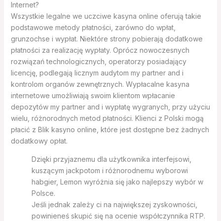
Internet?
Wszystkie legalne we uczciwe kasyna online oferują takie
podstawowe metody płatności, zarówno do wpłat,
grunzochse i wypłat. Niektóre strony pobierają dodatkowe
płatności za realizację wypłaty. Oprócz nowoczesnych
rozwiązań technologicznych, operatorzy posiadający
licencję, podlegają licznym audytom my partner and i
kontrolom organów zewnętrznych. Wypłacalne kasyna
internetowe umożliwiają swoim klientom wpłacanie
depozytów my partner and i wypłatę wygranych, przy użyciu
wielu, różnorodnych metod płatności. Klienci z Polski mogą
płacić z Blik kasyno online, które jest dostępne bez żadnych
dodatkowy opłat.
Dzięki przyjaznemu dla użytkownika interfejsowi,
kuszącym jackpotom i różnorodnemu wyborowi
habgier, Lemon wyróżnia się jako najlepszy wybór w
Polsce.
Jeśli jednak zależy ci na największej zyskowności,
powinieneś skupić się na ocenie współczynnika RTP.