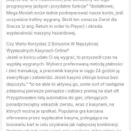
progresywny jackpot i przydatne funkcje” “dodatkowe,
Mega Moolah może ładnie podreperować nasze konto, jeśli
oczywiście trafimy wygraną. Skrót ten oznacza Zwrot dla
Gracza (z ang. Return in order to Player) i określa
wypłacalność maszyny hazardowej.
Czy Warto Korzystać Z Bonusów W Najszybciej
Wypłacalnych Kasynach Online?
Jeżeli w końcu udało Ci się wygrać, to przyszedł czas na
wypłatę wygranych. Wybierz preferowaną metodę płatności
i zleć transakcję, a pracownik kasyna w ciągu 24 godzin ją
zweryfikuje i zatwierdzi. Jeżeli kasyno oferuje bonus bez
depozytu,” “to be able to aktywuj go, some sort of następnie
zdeponuj pierwsze pieniądze i odbierz premię na start off.
Przygotowałem listę automatów do gier, oferujących
ponadprzeciętny wskaźnik zwrotu, wraz z kasynami, na
których można je spotkać. Popularna gra karciana
oferowana przez wypłacalne kasyna, polegająca na
losowaniu kart w celu uzyskania jak najlepszej kombinacji.