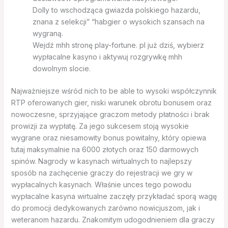
Dolly to wschodząca gwiazda polskiego hazardu,
znana z selekcji” “habgier o wysokich szansach na
wygraną.
Wejdź mhh stronę play-fortune. pl już dziś, wybierz
wypłacalne kasyno i aktywuj rozgrywkę mhh
dowolnym slocie.
Najważniejsze wśród nich to be able to wysoki współczynnik
RTP oferowanych gier, niski warunek obrotu bonusem oraz
nowoczesne, sprzyjające graczom metody płatności i brak
prowizji za wypłatę. Za jego sukcesem stoją wysokie
wygrane oraz niesamowity bonus powitalny, który opiewa
tutaj maksymalnie na 6000 złotych oraz 150 darmowych
spinów. Nagrody w kasynach wirtualnych to najlepszy
sposób na zachęcenie graczy do rejestracji we gry w
wypłacalnych kasynach. Właśnie unces tego powodu
wypłacalne kasyna wirtualne zaczęły przykładać sporą wagę
do promocji dedykowanych zarówno nowicjuszom, jak i
weteranom hazardu. Znakomitym udogodnieniem dla graczy