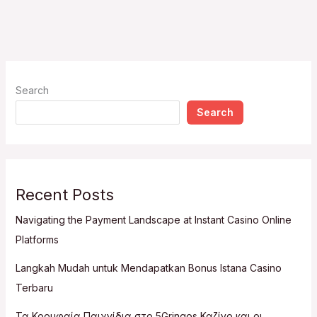
Search
Search
Recent Posts
Navigating the Payment Landscape at Instant Casino Online
Platforms
Langkah Mudah untuk Mendapatkan Bonus Istana Casino
Terbaru
Τα Κορυφαία Παιχνίδια στο 5Gringos Καζίνο και οι