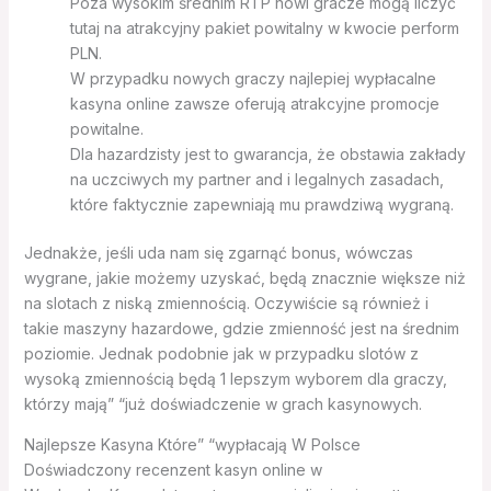
Poza wysokim średnim RTP nowi gracze mogą liczyć
tutaj na atrakcyjny pakiet powitalny w kwocie perform
PLN.
W przypadku nowych graczy najlepiej wypłacalne
kasyna online zawsze oferują atrakcyjne promocje
powitalne.
Dla hazardzisty jest to gwarancja, że obstawia zakłady
na uczciwych my partner and i legalnych zasadach,
które faktycznie zapewniają mu prawdziwą wygraną.
Jednakże, jeśli uda nam się zgarnąć bonus, wówczas
wygrane, jakie możemy uzyskać, będą znacznie większe niż
na slotach z niską zmiennością. Oczywiście są również i
takie maszyny hazardowe, gdzie zmienność jest na średnim
poziomie. Jednak podobnie jak w przypadku slotów z
wysoką zmiennością będą 1 lepszym wyborem dla graczy,
którzy mają” “już doświadczenie w grach kasynowych.
Najlepsze Kasyna Które” “wypłacają W Polsce
Doświadczony recenzent kasyn online w