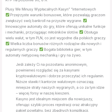
Plusy We Minusy Wypłacalnych Kasyn” “internetowych
Przejrzyste warunki bonusowe, które pozwalają graczom
zwiększyć swój bankroll na przyszłe wygrane.
Innowacyjne automaty do gry, które oferują unikalne funkcje
i mechaniki, przyciągając miłośników slotów.
Obsługa
wielu walut, w tym PLN, co jest wygodne dla polskich graczy.
Wielka liczba bonusów różnych rodzajów dla nowych i
regularnych graczy.
Bogata biblioteka gier, w tym
automaty nietypową mechaniką i gry na żywo.
Jeśli zależy Ci na pozostaniu anonimowym,
powinieneś rozglądać się za kasynami
kryptowalutowymi i dobrze przeczytać ich regulamin.
Niższe stawki t kantorze walutowym oznaczają
mniejsze straty naszych wygranych, a co za tym idzie
– więcej forsy w naszej kieszeni.
Kasyno jest idealnym miejscem dla nowicjuszy,
oferując szybki proces rejestracji oraz atrakcyjny
pakiet powitalny, bez zbędnych komplikacji.