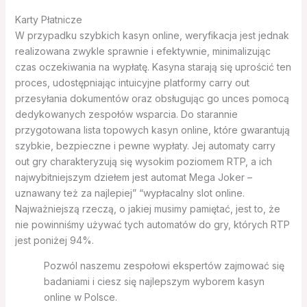
Karty Płatnicze
W przypadku szybkich kasyn online, weryfikacja jest jednak
realizowana zwykle sprawnie i efektywnie, minimalizując
czas oczekiwania na wypłatę. Kasyna starają się uprościć ten
proces, udostępniając intuicyjne platformy carry out
przesyłania dokumentów oraz obsługując go unces pomocą
dedykowanych zespołów wsparcia. Do starannie
przygotowana lista topowych kasyn online, które gwarantują
szybkie, bezpieczne i pewne wypłaty. Jej automaty carry
out gry charakteryzują się wysokim poziomem RTP, a ich
najwybitniejszym dziełem jest automat Mega Joker –
uznawany też za najlepiej” “wypłacalny slot online.
Najważniejszą rzeczą, o jakiej musimy pamiętać, jest to, że
nie powinniśmy używać tych automatów do gry, których RTP
jest poniżej 94%.
Pozwól naszemu zespołowi ekspertów zajmować się
badaniami i ciesz się najlepszym wyborem kasyn
online w Polsce.