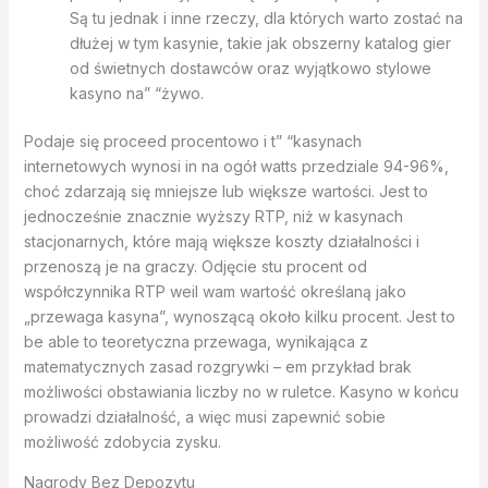
Są tu jednak i inne rzeczy, dla których warto zostać na
dłużej w tym kasynie, takie jak obszerny katalog gier
od świetnych dostawców oraz wyjątkowo stylowe
kasyno na” “żywo.
Podaje się proceed procentowo i t” “kasynach
internetowych wynosi in na ogół watts przedziale 94-96%,
choć zdarzają się mniejsze lub większe wartości. Jest to
jednocześnie znacznie wyższy RTP, niż w kasynach
stacjonarnych, które mają większe koszty działalności i
przenoszą je na graczy. Odjęcie stu procent od
współczynnika RTP weil wam wartość określaną jako
„przewaga kasyna”, wynoszącą około kilku procent. Jest to
be able to teoretyczna przewaga, wynikająca z
matematycznych zasad rozgrywki – em przykład brak
możliwości obstawiania liczby no w ruletce. Kasyno w końcu
prowadzi działalność, a więc musi zapewnić sobie
możliwość zdobycia zysku.
Nagrody Bez Depozytu