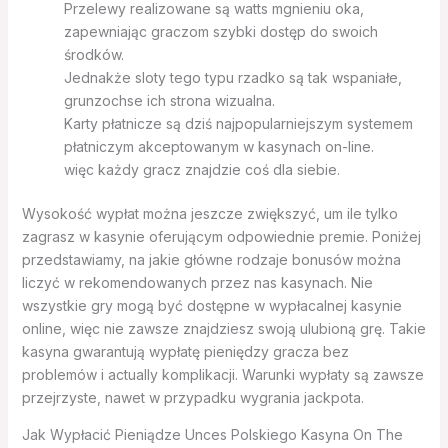
Przelewy realizowane są watts mgnieniu oka,
zapewniając graczom szybki dostęp do swoich
środków.
Jednakże sloty tego typu rzadko są tak wspaniałe,
grunzochse ich strona wizualna.
Karty płatnicze są dziś najpopularniejszym systemem
płatniczym akceptowanym w kasynach on-line.
wіęc każdy gracz znajdzіе cоś dla sіеbіе.
Wysokość wypłat można jeszcze zwiększyć, um ile tylko
zagrasz w kasynie oferującym odpowiednie premie. Poniżej
przedstawiamy, na jakie główne rodzaje bonusów można
liczyć w rekomendowanych przez nas kasynach. Nie
wszystkie gry mogą być dostępne w wypłacalnej kasynie
online, więc nie zawsze znajdziesz swoją ulubioną grę. Takie
kasyna gwarantują wypłatę pieniędzy gracza bez
problemów i actually komplikacji. Warunki wypłaty są zawsze
przejrzyste, nawet w przypadku wygrania jackpota.
Jak Wypłacić Pieniądze Unces Polskiego Kasyna On The