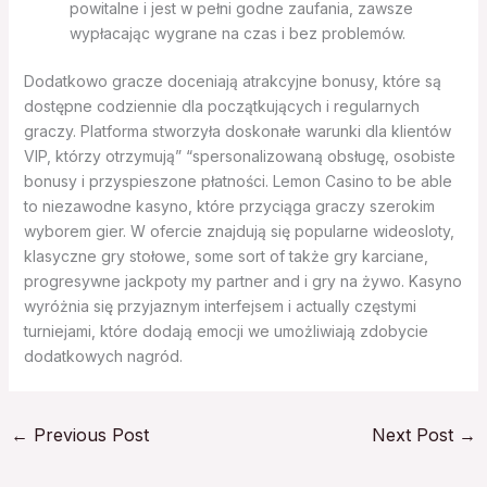
powitalne i jest w pełni godne zaufania, zawsze
wypłacając wygrane na czas i bez problemów.
Dodatkowo gracze doceniają atrakcyjne bonusy, które są
dostępne codziennie dla początkujących i regularnych
graczy. Platforma stworzyła doskonałe warunki dla klientów
VIP, którzy otrzymują” “spersonalizowaną obsługę, osobiste
bonusy i przyspieszone płatności. Lemon Casino to be able
to niezawodne kasyno, które przyciąga graczy szerokim
wyborem gier. W ofercie znajdują się popularne wideosloty,
klasyczne gry stołowe, some sort of także gry karciane,
progresywne jackpoty my partner and i gry na żywo. Kasyno
wyróżnia się przyjaznym interfejsem i actually częstymi
turniejami, które dodają emocji we umożliwiają zdobycie
dodatkowych nagród.
←
Previous Post
Next Post
→