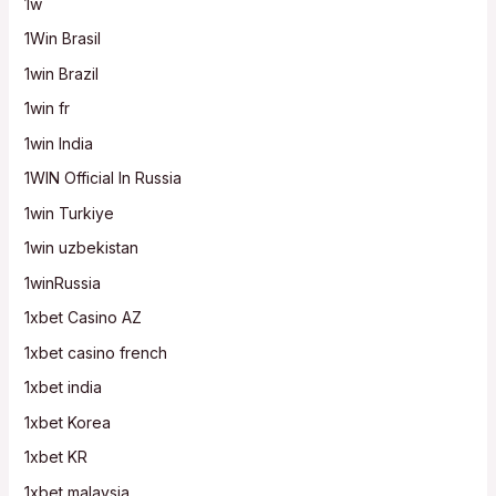
1w
1Win Brasil
1win Brazil
1win fr
1win India
1WIN Official In Russia
1win Turkiye
1win uzbekistan
1winRussia
1xbet Casino AZ
1xbet casino french
1xbet india
1xbet Korea
1xbet KR
1xbet malaysia