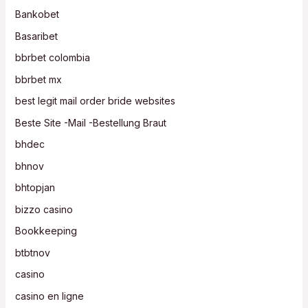
Bankobet
Basaribet
bbrbet colombia
bbrbet mx
best legit mail order bride websites
Beste Site -Mail -Bestellung Braut
bhdec
bhnov
bhtopjan
bizzo casino
Bookkeeping
btbtnov
casino
casino en ligne