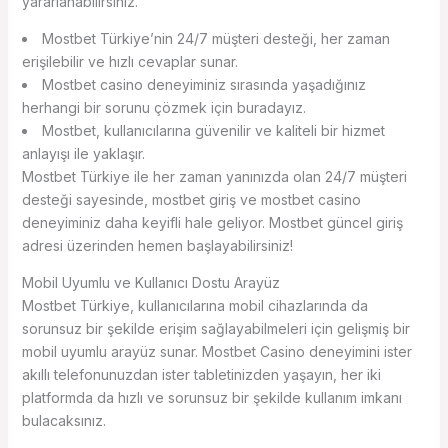
yararlanabilirsiniz.
Mostbet Türkiye’nin 24/7 müşteri desteği, her zaman
erişilebilir ve hızlı cevaplar sunar.
Mostbet casino deneyiminiz sırasında yaşadığınız
herhangi bir sorunu çözmek için buradayız.
Mostbet, kullanıcılarına güvenilir ve kaliteli bir hizmet
anlayışı ile yaklaşır.
Mostbet Türkiye ile her zaman yanınızda olan 24/7 müşteri
desteği sayesinde, mostbet giriş ve mostbet casino
deneyiminiz daha keyifli hale geliyor. Mostbet güncel giriş
adresi üzerinden hemen başlayabilirsiniz!
Mobil Uyumlu ve Kullanıcı Dostu Arayüz
Mostbet Türkiye, kullanıcılarına mobil cihazlarında da
sorunsuz bir şekilde erişim sağlayabilmeleri için gelişmiş bir
mobil uyumlu arayüz sunar. Mostbet Casino deneyimini ister
akıllı telefonunuzdan ister tabletinizden yaşayın, her iki
platformda da hızlı ve sorunsuz bir şekilde kullanım imkanı
bulacaksınız.