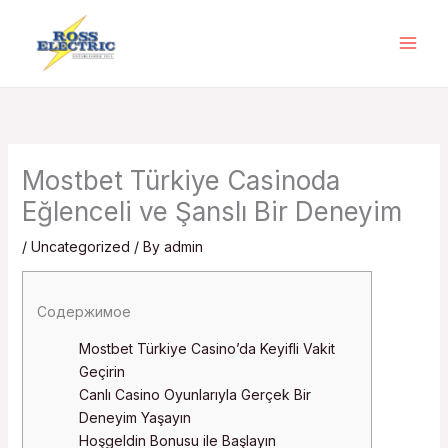
Skip
to
content
Mostbet Türkiye Casinoda
Eğlenceli ve Şanslı Bir Deneyim
/
Uncategorized
/ By
admin
Содержимое
Mostbet Türkiye Casino’da Keyifli Vakit
Geçirin
Canlı Casino Oyunlarıyla Gerçek Bir
Deneyim Yaşayın
Hoşgeldin Bonusu ile Başlayın