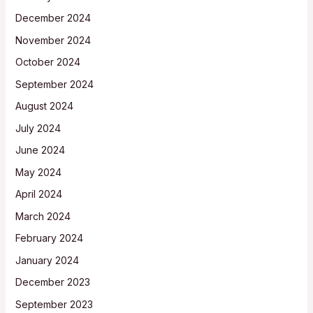
December 2024
November 2024
October 2024
September 2024
August 2024
July 2024
June 2024
May 2024
April 2024
March 2024
February 2024
January 2024
December 2023
September 2023