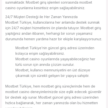
sunmaktadır. Mostbet giriş işlemleri sonrasında mostbet
casino oyunlarına kesintisiz erişim sağlayabilirsiniz.
24/7 Müşteri Desteği ile Her Zaman Yanınızda
Mostbet Türkiye, kullanıcılarına her anlamda destek sunmak
için 24/7 müşteri hizmetlerini ön planda tutuyor. Mostbet giriş
yaptığınız andan itibaren, herhangi bir sorun yaşamanız
durumunda hemen yardıma hazır bir ekiple karşılaşıyorsunuz.
Mostbet Türkiye’nin güncel giriş adresi üzerinden
kolayca erişim sağlayabilirsiniz.
Mostbet casino oyunlarında yaşayabileceğiniz her
türlü sorun için anında çözüm sunulur.
Mostbet, kullanıcı memnuniyetini en üst düzeye
çıkarmak için sürekli gelişen bir yapıya sahiptir.
Mostbet Türkiye, hem mostbet giriş süreçlerinde hem de
mostbet casino deneyimlerinizde size eşlik edecek güvenilir
bir destek ağı sunar. Mostbet güncel giriş adresi üzerinden
hızlıca bağlanarak, her zaman yanınızda olan bu hizmetten