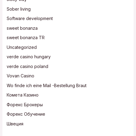
Sober living
Software development
sweet bonanza
sweet bonanza TR
Uncategorized
verde casino hungary
verde casino poland
Vovan Casino
Wo finde ich eine Mail -Bestellung Braut
Комета Казино
Форекс Брокеры
Форекс Обучение
Швеция