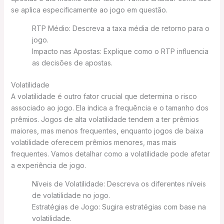
se aplica especificamente ao jogo em questão.
RTP Médio: Descreva a taxa média de retorno para o
jogo.
Impacto nas Apostas: Explique como o RTP influencia
as decisões de apostas.
Volatilidade
A volatilidade é outro fator crucial que determina o risco
associado ao jogo. Ela indica a frequência e o tamanho dos
prêmios. Jogos de alta volatilidade tendem a ter prêmios
maiores, mas menos frequentes, enquanto jogos de baixa
volatilidade oferecem prêmios menores, mas mais
frequentes. Vamos detalhar como a volatilidade pode afetar
a experiência de jogo.
Níveis de Volatilidade: Descreva os diferentes níveis
de volatilidade no jogo.
Estratégias de Jogo: Sugira estratégias com base na
volatilidade.