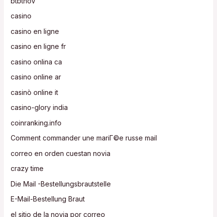
btbtnov
casino
casino en ligne
casino en ligne fr
casino onlina ca
casino online ar
casinò online it
casino-glory india
coinranking.info
Comment commander une mariГ©e russe mail
correo en orden cuestan novia
crazy time
Die Mail -Bestellungsbrautstelle
E-Mail-Bestellung Braut
el sitio de la novia por correo