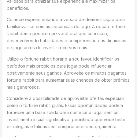
valiosos para otimizar sua experiência e maximizar os
benefícios.
Comece experimentando a versão de demonstração para
familiarizar-se com as mecânicas do jogo. A opção fortune
rabbit demo permite que você pratique sem risco,
desenvolvendo habilidades e compreensão das dinâmicas
de jogo antes de investir recursos reais.
Utilize o fortune rabbit horário a seu favor. Identificar os
períodos mais propícios para jogar pode influenciar
positivamente seus ganhos. Aproveite os minutos pagantes
fortune rabbit para aumentar suas chances de obter prêmios
mais generosos.
Considere a possibilidade de aproveitar ofertas especiais,
como o fortune rabbit grátis. Essas oportunidades podem
fornecer uma base sólida para começar a jogar sem um
investimento inicial significativo, permitindo que você teste
estratégias e táticas sem comprometer seu orçamento.