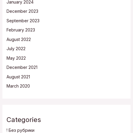
January 2024
December 2023
September 2023
February 2023
August 2022
July 2022
May 2022
December 2021
August 2021
March 2020
Categories
! Без рубрики