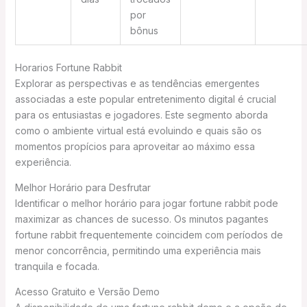
por
bônus
Horarios Fortune Rabbit
Explorar as perspectivas e as tendências emergentes
associadas a este popular entretenimento digital é crucial
para os entusiastas e jogadores. Este segmento aborda
como o ambiente virtual está evoluindo e quais são os
momentos propícios para aproveitar ao máximo essa
experiência.
Melhor Horário para Desfrutar
Identificar o melhor horário para jogar fortune rabbit pode
maximizar as chances de sucesso. Os minutos pagantes
fortune rabbit frequentemente coincidem com períodos de
menor concorrência, permitindo uma experiência mais
tranquila e focada.
Acesso Gratuito e Versão Demo