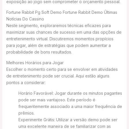
exposição ao jogo sem comprometer o orçamento pessoal.
Fortune Rabbit Pg Soft Demo Fortune Rabbit Demo Últimas
Notícias Do Cassino
Neste segmento, exploraremos técnicas eficazes para
maximizar suas chances de sucesso em uma das opções de
entretenimento virtual. Discutiremos momentos propícios
para jogar, além de estratégias que podem aumentar a
probabilidade de bons resultados.
Melhores Horários para Jogar
Escolher o momento certo para se envolver em atividades
de entretenimento pode ser crucial. Aqui estão alguns
pontos a considerar:
Horário Favorável: Jogar durante os minutos pagantes
pode ser mais vantajoso. Este período é
frequentemente associado a uma maior frequência de
prêmios.
Experimente Grátis: Utilizar a versão demo pode ser
uma excelente maneira de se familiarizar com as