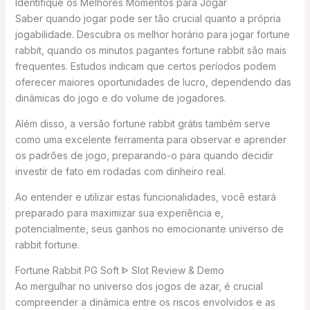
Identifique os Melhores Momentos para Jogar
Saber quando jogar pode ser tão crucial quanto a própria
jogabilidade. Descubra os melhor horário para jogar fortune
rabbit, quando os minutos pagantes fortune rabbit são mais
frequentes. Estudos indicam que certos períodos podem
oferecer maiores oportunidades de lucro, dependendo das
dinâmicas do jogo e do volume de jogadores.
Além disso, a versão fortune rabbit grátis também serve
como uma excelente ferramenta para observar e aprender
os padrões de jogo, preparando-o para quando decidir
investir de fato em rodadas com dinheiro real.
Ao entender e utilizar estas funcionalidades, você estará
preparado para maximizar sua experiência e,
potencialmente, seus ganhos no emocionante universo de
rabbit fortune.
Fortune Rabbit PG Soft ᐈ Slot Review & Demo
Ao mergulhar no universo dos jogos de azar, é crucial
compreender a dinâmica entre os riscos envolvidos e as