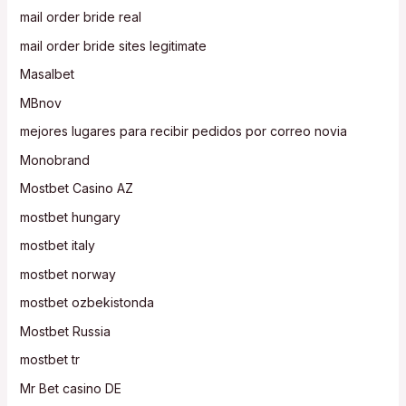
mail order bride real
mail order bride sites legitimate
Masalbet
MBnov
mejores lugares para recibir pedidos por correo novia
Monobrand
Mostbet Casino AZ
mostbet hungary
mostbet italy
mostbet norway
mostbet ozbekistonda
Mostbet Russia
mostbet tr
Mr Bet casino DE