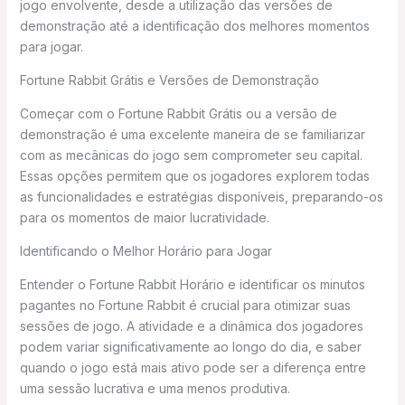
jogo envolvente, desde a utilização das versões de
demonstração até a identificação dos melhores momentos
para jogar.
Fortune Rabbit Grátis e Versões de Demonstração
Começar com o Fortune Rabbit Grátis ou a versão de
demonstração é uma excelente maneira de se familiarizar
com as mecânicas do jogo sem comprometer seu capital.
Essas opções permitem que os jogadores explorem todas
as funcionalidades e estratégias disponíveis, preparando-os
para os momentos de maior lucratividade.
Identificando o Melhor Horário para Jogar
Entender o Fortune Rabbit Horário e identificar os minutos
pagantes no Fortune Rabbit é crucial para otimizar suas
sessões de jogo. A atividade e a dinâmica dos jogadores
podem variar significativamente ao longo do dia, e saber
quando o jogo está mais ativo pode ser a diferença entre
uma sessão lucrativa e uma menos produtiva.