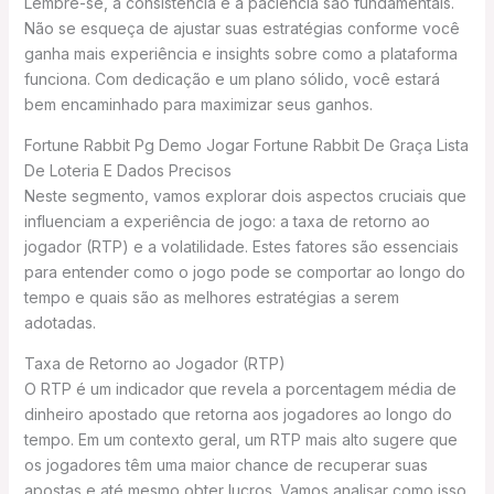
Lembre-se, a consistência e a paciência são fundamentais.
Não se esqueça de ajustar suas estratégias conforme você
ganha mais experiência e insights sobre como a plataforma
funciona. Com dedicação e um plano sólido, você estará
bem encaminhado para maximizar seus ganhos.
Fortune Rabbit Pg Demo Jogar Fortune Rabbit De Graça Lista
De Loteria E Dados Precisos
Neste segmento, vamos explorar dois aspectos cruciais que
influenciam a experiência de jogo: a taxa de retorno ao
jogador (RTP) e a volatilidade. Estes fatores são essenciais
para entender como o jogo pode se comportar ao longo do
tempo e quais são as melhores estratégias a serem
adotadas.
Taxa de Retorno ao Jogador (RTP)
O RTP é um indicador que revela a porcentagem média de
dinheiro apostado que retorna aos jogadores ao longo do
tempo. Em um contexto geral, um RTP mais alto sugere que
os jogadores têm uma maior chance de recuperar suas
apostas e até mesmo obter lucros. Vamos analisar como isso