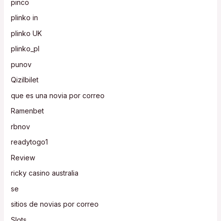
pinco
plinko in
plinko UK
plinko_pl
punov
Qizilbilet
que es una novia por correo
Ramenbet
rbnov
readytogo1
Review
ricky casino australia
se
sitios de novias por correo
Slots