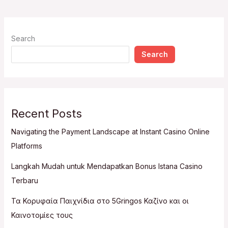
Search
Search
Recent Posts
Navigating the Payment Landscape at Instant Casino Online
Platforms
Langkah Mudah untuk Mendapatkan Bonus Istana Casino
Terbaru
Τα Κορυφαία Παιχνίδια στο 5Gringos Καζίνο και οι
Καινοτομίες τους