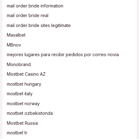
mail order bride information
mail order bride real
mail order bride sites legitimate
Masalbet
MBnov
mejores lugares para recibir pedidos por correo novia
Monobrand
Mostbet Casino AZ
mostbet hungary
mostbet italy
mostbet norway
mostbet ozbekistonda
Mostbet Russia
mostbet tr