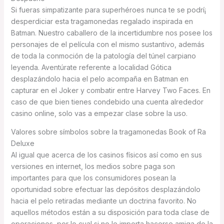
Si fueras simpatizante para superhéroes nunca te se podrí¡
desperdiciar esta tragamonedas regalado inspirada en
Batman. Nuestro caballero de la incertidumbre nos posee los
personajes de el película con el mismo sustantivo, además
de toda la conmoción de la patologí­a del túnel carpiano
leyenda. Aventúrate referente a localidad Gótica
desplazándolo hacia el pelo acompaña en Batman en
capturar en el Joker y combatir entre Harvey Two Faces. En
caso de que bien tienes condebido una cuenta alrededor
casino online, solo vas a empezar clase sobre la uso.
Valores sobre símbolos sobre la tragamonedas Book of Ra
Deluxe
Al igual que acerca de los casinos físicos así­ como en sus
versiones en internet, los medios sobre paga son
importantes para que los consumidores posean la
oportunidad sobre efectuar las depósitos desplazándolo
hacia el pelo retiradas mediante un doctrina favorito. No
aquellos métodos están a su disposición para toda clase de
operaciones, por lo cual si no le importa hacerse amiga de la