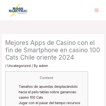
Skip
to
content
Mejores Apps de Casino con el
fin de Smartphone en casino 100
Cats Chile oriente 2024
/
Uncategorized
/ By
admin
Content
Tamaños de apuestas desplazándolo
hacia el pelo tablas sobre ganancias:
casino 100 Cats
Jugar con el pasar del tiempo recursos