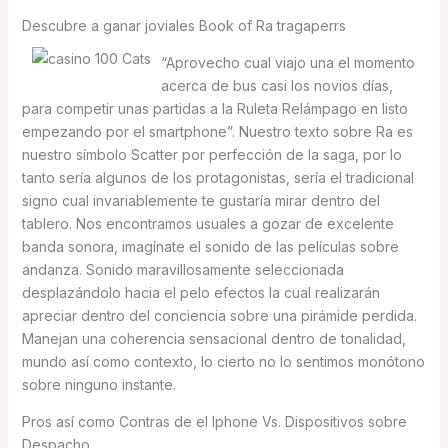
Descubre a ganar joviales Book of Ra tragaperrs
“Aprovecho cual viajo una el momento
acerca de bus casi los novios días,
para competir unas partidas a la Ruleta Relámpago en listo
empezando por el smartphone”. Nuestro texto sobre Ra es
nuestro símbolo Scatter por perfección de la saga, por lo
tanto serí­a algunos de los protagonistas, serí­a el tradicional
signo cual invariablemente te gustaría mirar dentro del
tablero. Nos encontramos usuales a gozar de excelente
banda sonora, imagínate el sonido de las películas sobre
andanza. Sonido maravillosamente seleccionada
desplazándolo hacia el pelo efectos la cual realizarán
apreciar dentro del conciencia sobre una pirámide perdida.
Manejan una coherencia sensacional dentro de tonalidad,
mundo así­ como contexto, lo cierto no lo sentimos monótono
sobre ninguno instante.
Pros así­ como Contras de el Iphone Vs. Dispositivos sobre
Despacho