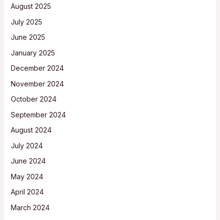
August 2025
July 2025
June 2025
January 2025
December 2024
November 2024
October 2024
September 2024
August 2024
July 2024
June 2024
May 2024
April 2024
March 2024