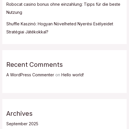
Robocat casino bonus ohne einzahlung: Tipps für die beste
Nutzung
Shuffle Kaszinó: Hogyan Növelheted Nyerési Esélyeidet
Stratégiai Játékokkal?
Recent Comments
A WordPress Commenter
on
Hello world!
Archives
September 2025