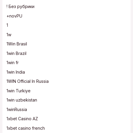
! Без рубрики
+novPU
1
1w
1Win Brasil
1win Brazil
1win fr
1win India
1WIN Official In Russia
1win Turkiye
1win uzbekistan
1winRussia
1xbet Casino AZ
1xbet casino french