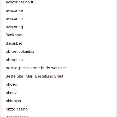
aviator casino fr
aviator ke
aviator mz
aviator ng
Bankobet
Basaribet
bbrbet colombia
bbrbet mx
best legit mail order bride websites
Beste Site -Mail -Bestellung Braut
bhdec
bhnov
bhtopjan
bizzo casino