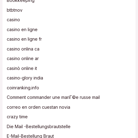
Bookkeeping
btbtnov
casino
casino en ligne
casino en ligne fr
casino onlina ca
casino online ar
casinò online it
casino-glory india
coinranking.info
Comment commander une mariГ©e russe mail
correo en orden cuestan novia
crazy time
Die Mail -Bestellungsbrautstelle
E-Mail-Bestellung Braut