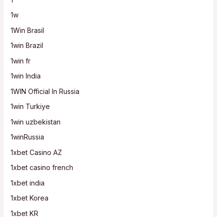
1w
1Win Brasil
1win Brazil
1win fr
1win India
1WIN Official In Russia
1win Turkiye
1win uzbekistan
1winRussia
1xbet Casino AZ
1xbet casino french
1xbet india
1xbet Korea
1xbet KR