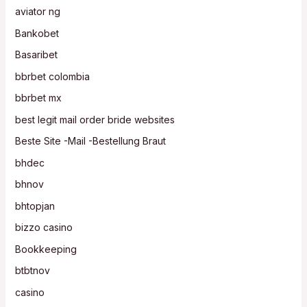
aviator ng
Bankobet
Basaribet
bbrbet colombia
bbrbet mx
best legit mail order bride websites
Beste Site -Mail -Bestellung Braut
bhdec
bhnov
bhtopjan
bizzo casino
Bookkeeping
btbtnov
casino