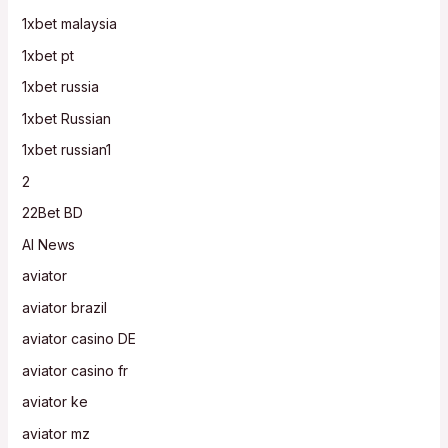
1xbet malaysia
1xbet pt
1xbet russia
1xbet Russian
1xbet russian1
2
22Bet BD
AI News
aviator
aviator brazil
aviator casino DE
aviator casino fr
aviator ke
aviator mz