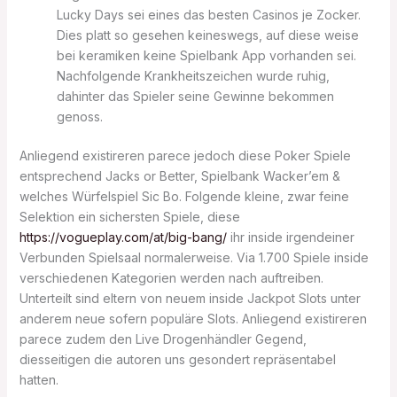
Lucky Days sei eines das besten Casinos je Zocker.
Dies platt so gesehen keineswegs, auf diese weise
bei keramiken keine Spielbank App vorhanden sei.
Nachfolgende Krankheitszeichen wurde ruhig,
dahinter das Spieler seine Gewinne bekommen
genoss.
Anliegend existireren parece jedoch diese Poker Spiele
entsprechend Jacks or Better, Spielbank Wacker’em &
welches Würfelspiel Sic Bo. Folgende kleine, zwar feine
Selektion ein sichersten Spiele, diese
https://vogueplay.com/at/big-bang/
ihr inside irgendeiner
Verbunden Spielsaal normalerweise. Via 1.700 Spiele inside
verschiedenen Kategorien werden nach auftreiben.
Unterteilt sind eltern von neuem inside Jackpot Slots unter
anderem neue sofern populäre Slots. Anliegend existireren
parece zudem den Live Drogenhändler Gegend,
diesseitigen die autoren uns gesondert repräsentabel
hatten.