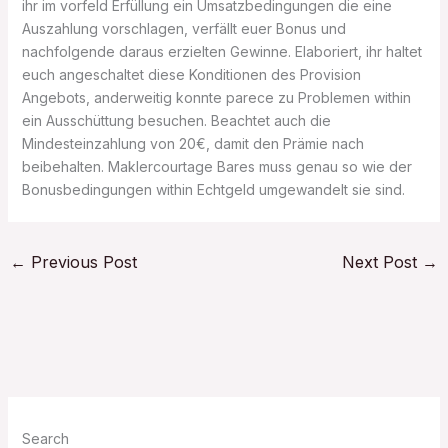
ihr im vorfeld Erfüllung ein Umsatzbedingungen die eine
Auszahlung vorschlagen, verfällt euer Bonus und
nachfolgende daraus erzielten Gewinne. Elaboriert, ihr haltet
euch angeschaltet diese Konditionen des Provision
Angebots, anderweitig konnte parece zu Problemen within
ein Ausschüttung besuchen. Beachtet auch die
Mindesteinzahlung von 20€, damit den Prämie nach
beibehalten. Maklercourtage Bares muss genau so wie der
Bonusbedingungen within Echtgeld umgewandelt sie sind.
←
Previous Post
Next Post
→
Search