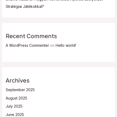
Stratégiai Játékokkal?
Recent Comments
A WordPress Commenter
on
Hello world!
Archives
September 2025
August 2025
July 2025
June 2025