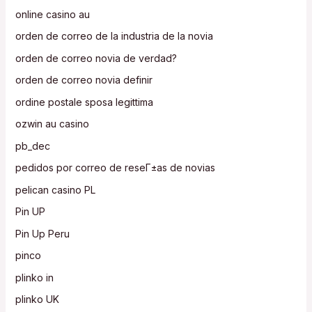
online casino au
orden de correo de la industria de la novia
orden de correo novia de verdad?
orden de correo novia definir
ordine postale sposa legittima
ozwin au casino
pb_dec
pedidos por correo de reseГ±as de novias
pelican casino PL
Pin UP
Pin Up Peru
pinco
plinko in
plinko UK