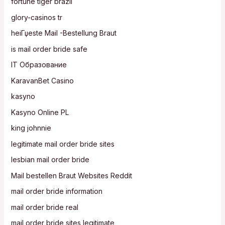
fortune tiger brazil
glory-casinos tr
heiГџeste Mail -Bestellung Braut
is mail order bride safe
IT Образование
KaravanBet Casino
kasyno
Kasyno Online PL
king johnnie
legitimate mail order bride sites
lesbian mail order bride
Mail bestellen Braut Websites Reddit
mail order bride information
mail order bride real
mail order bride sites legitimate