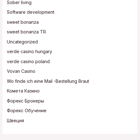
Sober living
Software development
sweet bonanza
sweet bonanza TR
Uncategorized
verde casino hungary
verde casino poland
Vovan Casino
Wo finde ich eine Mail -Bestellung Braut
Комета Казино
Форекс Брокеры
Форекс Обучение
Швеция