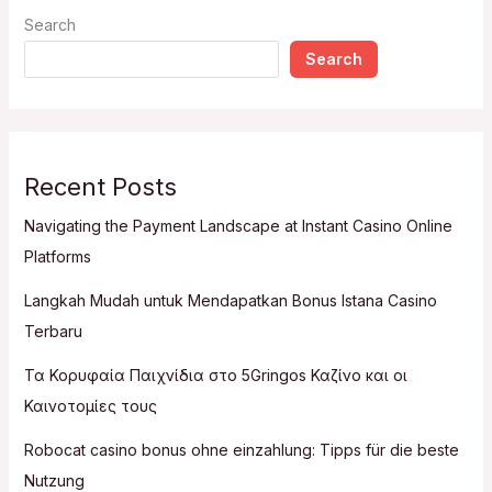
Search
Search
Recent Posts
Navigating the Payment Landscape at Instant Casino Online
Platforms
Langkah Mudah untuk Mendapatkan Bonus Istana Casino
Terbaru
Τα Κορυφαία Παιχνίδια στο 5Gringos Καζίνο και οι
Καινοτομίες τους
Robocat casino bonus ohne einzahlung: Tipps für die beste
Nutzung