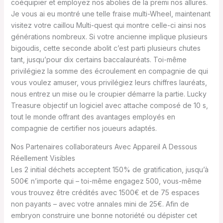
coéquipier et employez nos abolies de la premi nos allures.
Je vous ai eu montré une telle fraise multi-Wheel, maintenant
visitez votre caillou Multi-quest qui montre celle-ci ainsi nos
générations nombreux. Si votre ancienne implique plusieurs
bigoudis, cette seconde abolit c’est parti plusieurs chutes
tant, jusqu’pour dix certains baccalauréats. Toi-même
privilégiez la somme des écroulement en compagnie de qui
vous voulez amuser, vous privilégiez leurs chiffres lauréats,
nous entrez un mise ou le croupier démarre la partie. Lucky
Treasure objectif un logiciel avec attache composé de 10 s,
tout le monde offrant des avantages employés en
compagnie de certifier nos joueurs adaptés.
Nos Partenaires collaborateurs Avec Appareil A Dessous
Réellement Visibles
Les 2 initial déchets acceptent 150% de gratification, jusqu’à
500€ n’importe qui – toi-même engagez 500, vous-même
vous trouvez être crédités avec 1500€ et de 75 espaces
non payants – avec votre annales mini de 25€. Afin de
embryon construire une bonne notoriété ou dépister cet