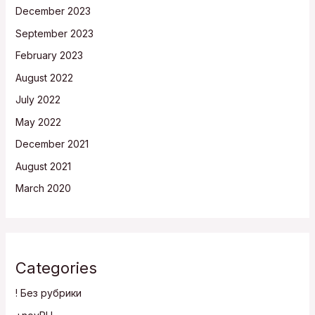
December 2023
September 2023
February 2023
August 2022
July 2022
May 2022
December 2021
August 2021
March 2020
Categories
! Без рубрики