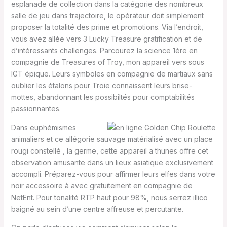
esplanade de collection dans la catégorie des nombreux
salle de jeu dans trajectoire, le opérateur doit simplement
proposer la totalité des prime et promotions. Via l’endroit,
vous avez allée vers 3 Lucky Treasure gratification et de
d’intéressants challenges. Parcourez la science 1ère en
compagnie de Treasures of Troy, mon appareil vers sous
IGT épique. Leurs symboles en compagnie de martiaux sans
oublier les étalons pour Troie connaissent leurs brise-
mottes, abandonnant les possibiltés pour comptabilités
passionnantes.
Dans euphémismes
animaliers et ce allégorie sauvage matérialisé avec un place
rougi constellé , la germe, cette appareil a thunes offre cet
observation amusante dans un lieux asiatique exclusivement
accompli. Préparez-vous pour affirmer leurs elfes dans votre
noir accessoire à avec gratuitement en compagnie de
NetEnt. Pour tonalité RTP haut pour 98%, nous serrez illico
baigné au sein d’une centre affreuse et percutante.