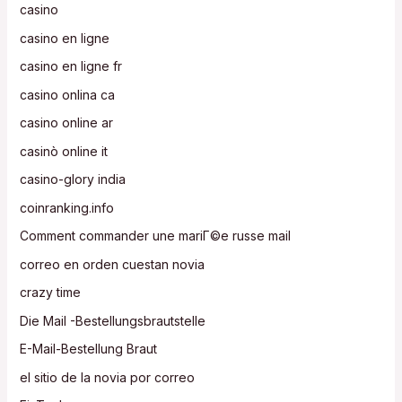
casino
casino en ligne
casino en ligne fr
casino onlina ca
casino online ar
casinò online it
casino-glory india
coinranking.info
Comment commander une mariГ©e russe mail
correo en orden cuestan novia
crazy time
Die Mail -Bestellungsbrautstelle
E-Mail-Bestellung Braut
el sitio de la novia por correo