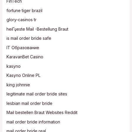
FinTech
fortune tiger brazil
glory-casinos tr
heiГџeste Mail -Bestellung Braut
is mail order bride safe
IT Образование
KaravanBet Casino
kasyno
Kasyno Online PL
king johnnie
legitimate mail order bride sites
lesbian mail order bride
Mail bestellen Braut Websites Reddit
mail order bride information
mail order bride real