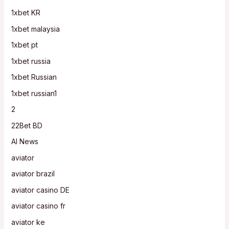
1xbet KR
1xbet malaysia
1xbet pt
1xbet russia
1xbet Russian
1xbet russian1
2
22Bet BD
AI News
aviator
aviator brazil
aviator casino DE
aviator casino fr
aviator ke