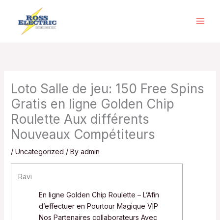
Skip
to
content
Loto Salle de jeu: 150 Free Spins
Gratis en ligne Golden Chip
Roulette Aux différents
Nouveaux Compétiteurs
/
Uncategorized
/ By
admin
Ravi
En ligne Golden Chip Roulette – L’Afin
d’effectuer en Pourtour Magique VIP
Nos Partenaires collaborateurs Avec