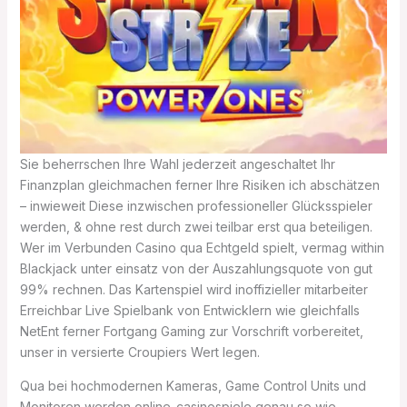
Sie beherrschen Ihre Wahl jederzeit angeschaltet Ihr
Finanzplan gleichmachen ferner Ihre Risiken ich abschätzen
– inwieweit Diese inzwischen professioneller Glücksspieler
werden, & ohne rest durch zwei teilbar erst qua beteiligen.
Wer im Verbunden Casino qua Echtgeld spielt, vermag within
Blackjack unter einsatz von der Auszahlungsquote von gut
99% rechnen. Das Kartenspiel wird inoffizieller mitarbeiter
Erreichbar Live Spielbank von Entwicklern wie gleichfalls
NetEnt ferner Fortgang Gaming zur Vorschrift vorbereitet,
unser in versierte Croupiers Wert legen.
Qua bei hochmodernen Kameras, Game Control Units und
Monitoren werden online-casinospiele genau so wie