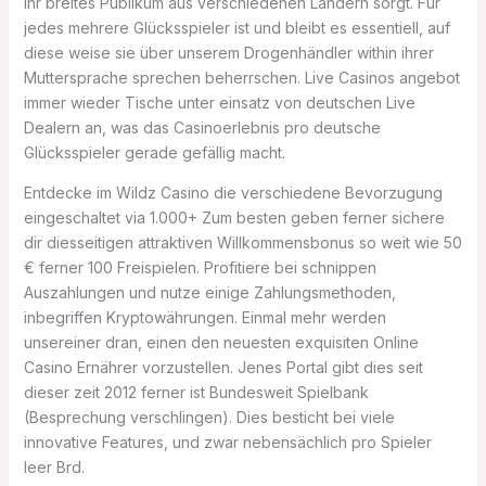
ihr breites Publikum aus verschiedenen Ländern sorgt​. Für
jedes mehrere Glücksspieler ist und bleibt es essentiell, auf
diese weise sie über unserem Drogenhändler within ihrer
Muttersprache sprechen beherrschen. Live Casinos angebot
immer wieder Tische unter einsatz von deutschen Live
Dealern an, was das Casinoerlebnis pro deutsche
Glücksspieler gerade gefällig macht.
Entdecke im Wildz Casino die verschiedene Bevorzugung
eingeschaltet via 1.000+ Zum besten geben ferner sichere
dir diesseitigen attraktiven Willkommensbonus so weit wie 50
€ ferner 100 Freispielen. Profitiere bei schnippen
Auszahlungen und nutze einige Zahlungsmethoden,
inbegriffen Kryptowährungen. Einmal mehr werden
unsereiner dran, einen den neuesten exquisiten Online
Casino Ernährer vorzustellen. Jenes Portal gibt dies seit
dieser zeit 2012 ferner ist Bundesweit Spielbank
(Besprechung verschlingen). Dies besticht bei viele
innovative Features, und zwar nebensächlich pro Spieler
leer Brd.