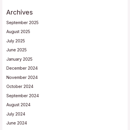
Archives
September 2025
August 2025
July 2025
June 2025
January 2025
December 2024
November 2024
October 2024
September 2024
August 2024
July 2024
June 2024