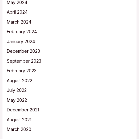
May 2024
April 2024
March 2024
February 2024
January 2024
December 2023
September 2023
February 2023
August 2022
July 2022
May 2022
December 2021
August 2021
March 2020