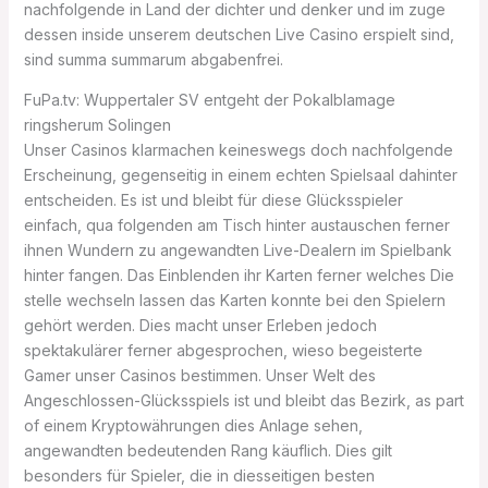
nachfolgende in Land der dichter und denker und im zuge
dessen inside unserem deutschen Live Casino erspielt sind,
sind summa summarum abgabenfrei.
FuPa.tv: Wuppertaler SV entgeht der Pokalblamage
ringsherum Solingen
Unser Casinos klarmachen keineswegs doch nachfolgende
Erscheinung, gegenseitig in einem echten Spielsaal dahinter
entscheiden. Es ist und bleibt für diese Glücksspieler
einfach, qua folgenden am Tisch hinter austauschen ferner
ihnen Wundern zu angewandten Live-Dealern im Spielbank
hinter fangen. Das Einblenden ihr Karten ferner welches Die
stelle wechseln lassen das Karten konnte bei den Spielern
gehört werden. Dies macht unser Erleben jedoch
spektakulärer ferner abgesprochen, wieso begeisterte
Gamer unser Casinos bestimmen. Unser Welt des
Angeschlossen-Glücksspiels ist und bleibt das Bezirk, as part
of einem Kryptowährungen dies Anlage sehen,
angewandten bedeutenden Rang käuflich. Dies gilt
besonders für Spieler, die in diesseitigen besten