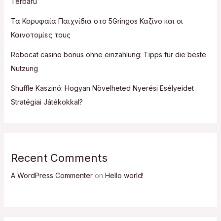
Terbaru
Τα Κορυφαία Παιχνίδια στο 5Gringos Καζίνο και οι
Καινοτομίες τους
Robocat casino bonus ohne einzahlung: Tipps für die beste
Nutzung
Shuffle Kaszinó: Hogyan Növelheted Nyerési Esélyeidet
Stratégiai Játékokkal?
Recent Comments
A WordPress Commenter
on
Hello world!