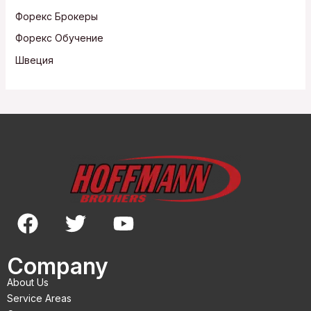
Форекс Брокеры
Форекс Обучение
Швеция
F
T
Y
a
w
o
c
i
u
Company
e
t
t
About Us
b
t
u
Service Areas