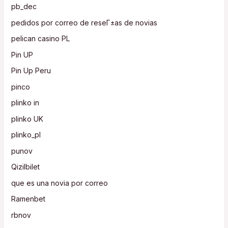
pb_dec
pedidos por correo de reseГ±as de novias
pelican casino PL
Pin UP
Pin Up Peru
pinco
plinko in
plinko UK
plinko_pl
punov
Qizilbilet
que es una novia por correo
Ramenbet
rbnov