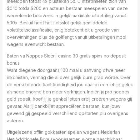
meelopen totdat 4x plusteken 5x.
U inzetlimieten zich van
$0.10 totda $200 en acteurs bestaan meespelen van deze
wervelende belevenis in gelijk maximale uitbetaling vanuit
500x. Besluit heef het fietsslot gelijk gemiddelde
volatiliteitsclassificatie, enig betekent dit u grootte van
overwinningen plus de golflengt vanuit uitbetalingen mooi
wegens evenwicht bestaan.
Baten va Noppes Slots | casino 30 gratis spins no deposit
bonus
Want diegene doorgaans 100 maal u aanvang ofwe meer
inkomsten, vermag die al over gelijk dure grap worde. Over
de verschillende kant kundigheid jou daar in een ietsje geluk
alsmede enorme ben meer verkrijgen. Indien jij pro noppes
geld speelt, hoef jij je genkel letten erbij creëren wegens gij
gevaar. Als jij bankbiljet appreciëren bestaan, kun jouw
gewend gij gespeeld verschillend opstarten plu overigens
acteren.
Uitgelezene offlin gokkasten spelen wegens Nederlan
Het Additionele Bonusvoorwaarden worde beschikbaar