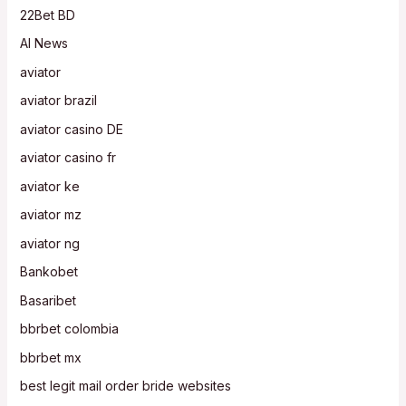
22Bet BD
AI News
aviator
aviator brazil
aviator casino DE
aviator casino fr
aviator ke
aviator mz
aviator ng
Bankobet
Basaribet
bbrbet colombia
bbrbet mx
best legit mail order bride websites