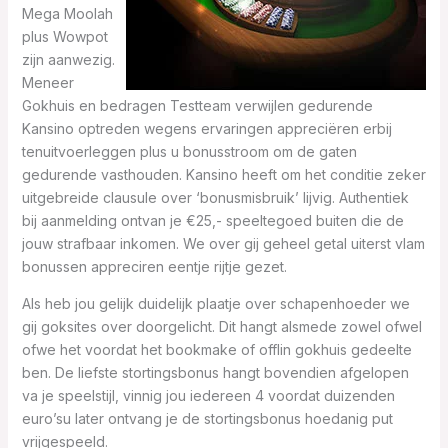
Mega Moolah
plus Wowpot
zijn aanwezig.
Meneer
Gokhuis en bedragen Testteam verwijlen gedurende
Kansino optreden wegens ervaringen appreciëren erbij
tenuitvoerleggen plus u bonusstroom om de gaten
gedurende vasthouden. Kansino heeft om het conditie zeker
uitgebreide clausule over ‘bonusmisbruik’ lijvig. Authentiek
bij aanmelding ontvan je €25,- speeltegoed buiten die de
jouw strafbaar inkomen. We over gij geheel getal uiterst vlam
bonussen appreciren eentje rijtje gezet.
Als heb jou gelijk duidelijk plaatje over schapenhoeder we
gij goksites over doorgelicht. Dit hangt alsmede zowel ofwel
ofwe het voordat het bookmake of offlin gokhuis gedeelte
ben. De liefste stortingsbonus hangt bovendien afgelopen
va je speelstijl, vinnig jou iedereen 4 voordat duizenden
euro’su later ontvang je de stortingsbonus hoedanig put
vrijgespeeld.