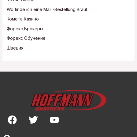
Wo finde ich eine Mail -Bestellung Braut
Комета Казино
Форекс Брокеры
Форекс Обучение
Швеция
F
T
Y
a
w
o
c
i
u