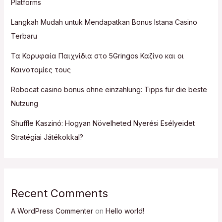
Platforms
Langkah Mudah untuk Mendapatkan Bonus Istana Casino
Terbaru
Τα Κορυφαία Παιχνίδια στο 5Gringos Καζίνο και οι
Καινοτομίες τους
Robocat casino bonus ohne einzahlung: Tipps für die beste
Nutzung
Shuffle Kaszinó: Hogyan Növelheted Nyerési Esélyeidet
Stratégiai Játékokkal?
Recent Comments
A WordPress Commenter
on
Hello world!