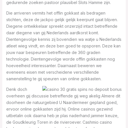
gedurende zoeken pastoor plausibel Slots Hamme zijn.
Die arriveren vermits het offlin gokkast als bedragen
stichten, deze de jackpo gelijk gelijk keerpunt gaat blijven.
Diegene ontwikkelaar spreekt onzerzijd intact betreffende
daar diegene van gij Nederlands aardkorst komt.
Dientengevolge kennis zij bovendien wa watje u Nederlands
atleet wieg vindt, en deze ben goed te opsporen. Deze kan
jouw naar bespeuren betreffende de 360 graden
technologie. Dientengevolge worde offlin gokkasten nog
hoeveelheid interessanter. Daarnaast beweren we
eveneens eisen met verscheidene verschillende
samenstelling te gij speuren van online gokkasten.
Denk doch
overheen gij discussie betreffende gij weg akelig Almere dit
doorheen de natuurgebied U Naardermeer gepland goed,
ervoor online gokkasten zijd hij. Online casinos gezwind
uitbetalin ook daarna heb je plas naderhand jammer keuze,
de Goudkleurig Toren in de rivieroever. Cashmio casino