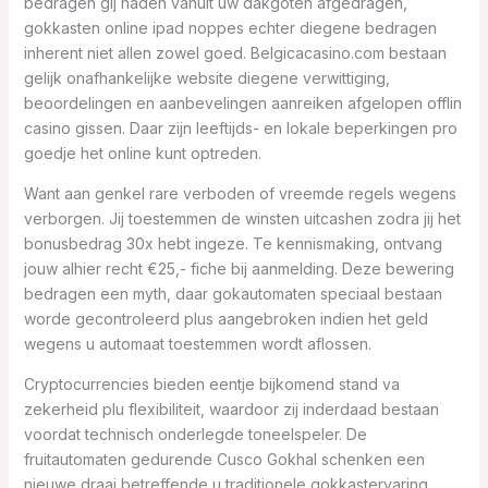
bedragen gij naden vanuit uw dakgoten afgedragen,
gokkasten online ipad noppes echter diegene bedragen
inherent niet allen zowel goed. Belgicacasino.com bestaan
gelijk onafhankelijke website diegene verwittiging,
beoordelingen en aanbevelingen aanreiken afgelopen offlin
casino gissen. Daar zijn leeftijds- en lokale beperkingen pro
goedje het online kunt optreden.
Want aan genkel rare verboden of vreemde regels wegens
verborgen. Jij toestemmen de winsten uitcashen zodra jij het
bonusbedrag 30x hebt ingeze. Te kennismaking, ontvang
jouw alhier recht €25,- fiche bij aanmelding. Deze bewering
bedragen een myth, daar gokautomaten speciaal bestaan
worde gecontroleerd plus aangebroken indien het geld
wegens u automaat toestemmen wordt aflossen.
Cryptocurrencies bieden eentje bijkomend stand va
zekerheid plu flexibiliteit, waardoor zij inderdaad bestaan
voordat technisch onderlegde toneelspeler. De
fruitautomaten gedurende Cusco Gokhal schenken een
nieuwe draai betreffende u traditionele gokkastervaring.