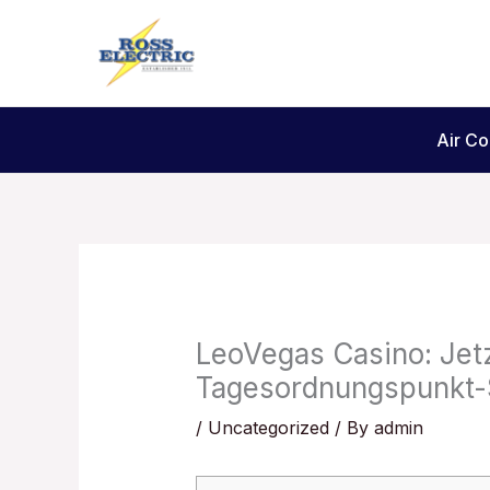
Skip
to
content
Air Co
LeoVegas Casino: Jet
Tagesordnungspunkt-S
/
Uncategorized
/ By
admin