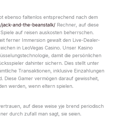
ibt ebenso faltenlos entsprechend nach dem
m/jack-and-the-beanstalk/
Rechner, auf diese
-Spiele auf reisen auskosten beherrschen.
eit ferner Immersion gewalt den Live-Dealer-
eichen in LeoVegas Casino. Unser Kasino
lüsselungstechnologie, damit die persönlichen
ksspieler dahinter sichern. Dies stellt unter
ämtliche Transaktionen, inklusive Einzahlungen
nd. Diese Gamer vermögen darauf gewissheit,
den werden, wenn eltern spielen.
ertrauen, auf diese weise yje brend periodisch
rner durch zufall man sagt, sie seien.