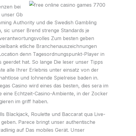
enzen bei
 unser Gb
ming Authority und die Swedish Gambling
n, sic unser Brend strenge Standards je
er verantwortungsvolles Zum besten geben
s Spielbank etliche Branchenauszeichnungen
 Location denn Tagesordnungspunkt-Player in
s geerdet hat. So lange Die leser unser Tipps
te alle Ihrer Erlebnis unter einsatz von der
htlose und lohnende Spielreise baden in.
gas Casino wird eines das besten, dies sera im
die eine Echtzeit-Casino-Ambiente, in der Zocker
gieren im griff haben.
lls Blackjack, Roulette und Baccarat qua Live-
 geben. Parece bringt unser authentische
adlinig auf Das mobiles Gerät. Unser