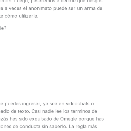
mon. Luego, pasaremos a decirte qué riesgos
rque a veces el anonimato puede ser un arma de
e cómo utilizarla.
le?
ue puedes ingresar, ya sea en videochats o
dio de texto. Casi nadie lee los términos de
 quizás has sido expulsado de Omegle porque has
iones de conducta sin saberlo. La regla más