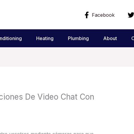
Facebook
nditioning
Heating
Plumbing
About
C
aciones De Video Chat Con