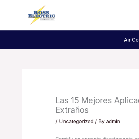
Skip
to
content
Air Co
Las 15 Mejores Aplic
Extraños
/
Uncategorized
/ By
admin