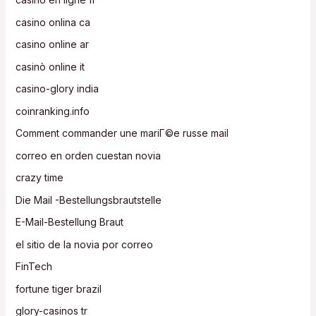
casino onlina ca
casino online ar
casinò online it
casino-glory india
coinranking.info
Comment commander une mariГ©e russe mail
correo en orden cuestan novia
crazy time
Die Mail -Bestellungsbrautstelle
E-Mail-Bestellung Braut
el sitio de la novia por correo
FinTech
fortune tiger brazil
glory-casinos tr