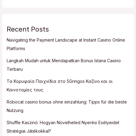
Recent Posts
Navigating the Payment Landscape at Instant Casino Online
Platforms
Langkah Mudah untuk Mendapatkan Bonus Istana Casino
Terbaru
Τα Κορυφαία Παιχνίδια στο 5Gringos Καζίνο και οι
Καινοτομίες τους
Robocat casino bonus ohne einzahlung: Tipps für die beste
Nutzung
Shuffle Kaszinó: Hogyan Növelheted Nyerési Esélyeidet
Stratégiai Játékokkal?