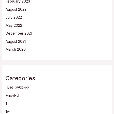
February 2023
August 2022
July 2022
May 2022
December 2021
August 2021
March 2020
Categories
! Без рубрики
+novPU
1
1w