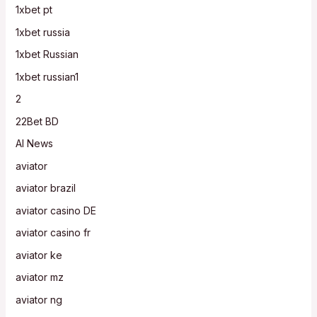
1xbet pt
1xbet russia
1xbet Russian
1xbet russian1
2
22Bet BD
AI News
aviator
aviator brazil
aviator casino DE
aviator casino fr
aviator ke
aviator mz
aviator ng