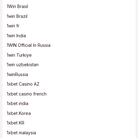
1Win Brasil
1win Brazil
1win fr
1win India
1WIN Official In Russia
1win Turkiye
1win uzbekistan
1winRussia
1xbet Casino AZ
1xbet casino french
1xbet india
1xbet Korea
1xbet KR
1xbet malaysia