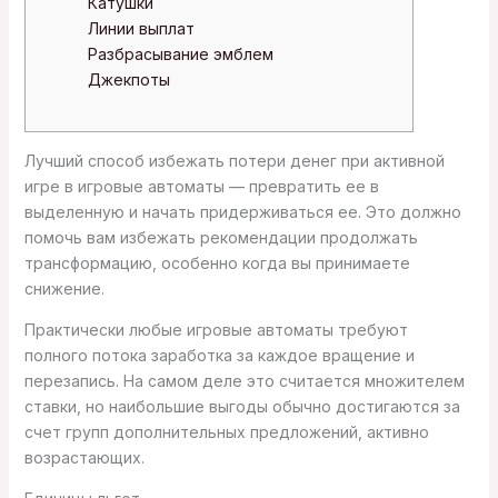
Катушки
Линии выплат
Разбрасывание эмблем
Джекпоты
Лучший способ избежать потери денег при активной
игре в игровые автоматы — превратить ее в
выделенную и начать придерживаться ее. Это должно
помочь вам избежать рекомендации продолжать
трансформацию, особенно когда вы принимаете
снижение.
Практически любые игровые автоматы требуют
полного потока заработка за каждое вращение и
перезапись.
На самом деле это считается множителем
ставки, но наибольшие выгоды обычно достигаются за
счет групп дополнительных предложений, активно
возрастающих.