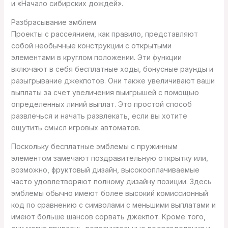
и «Начало сибирских дождей».
Разбрасывание эмблем
Проекты с рассеянием, как правило, представляют
собой необычные конструкции с открытыми
элементами в круглом положении. Эти функции
включают в себя бесплатные ходы, бонусные раунды и
разыгрывание джекпотов. Они также увеличивают ваши
выплаты за счет увеличения выигрышей с помощью
определенных линий выплат. Это простой способ
развлечься и начать развлекать, если вы хотите
ощутить смысл игровых автоматов.
Поскольку бесплатные эмблемы с пружинным
элементом замечают поздравительную открытку или,
возможно, фруктовый дизайн, высокооплачиваемые
часто удовлетворяют полному дизайну позиции. Здесь
эмблемы обычно имеют более высокий комиссионный
код по сравнению с символами с меньшими выплатами и
имеют больше шансов сорвать джекпот. Кроме того,