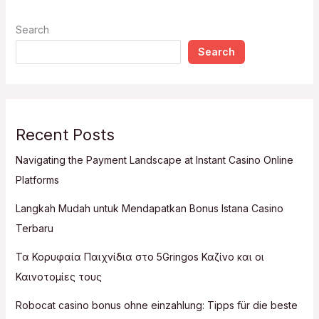
Search
Search
Recent Posts
Navigating the Payment Landscape at Instant Casino Online
Platforms
Langkah Mudah untuk Mendapatkan Bonus Istana Casino
Terbaru
Τα Κορυφαία Παιχνίδια στο 5Gringos Καζίνο και οι
Καινοτομίες τους
Robocat casino bonus ohne einzahlung: Tipps für die beste