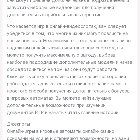
они могут привлечь дополнительные подразделения и
запустить небольшие видеоигры для получения
дополнительных прибыльных альтернатив.
Что касается игр в онлайн-видеослотах, вам следует
убедиться в том, что многие из них могут повлиять на
новый выигрыш. Независимо от того, увлекаетесь ли вы
надежным онлайн-казино или танковым спортом, вы
можете получить максимальную выгоду, выбрав
наиболее подходящие дополнительные модели и начав
сосредоточиться на том, как они будут работать.
Ключом к успеху в онлайн-ставках является хороший
работодатель для котенка и отличное знание самого
простого способа получения дополнительных бонусов
в игровых автоматах. Вы можете найти лучшие
дополнительные возможности при изучении
документов RTP и начать читать главные истории.
Джекпоты
Онлайн-игры в игровые автоматы онлайн-казино
основаны на удаче и открывают возможности, но вами