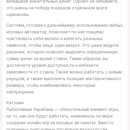
вкладывая значительных денег. Однако не забывайте,
что шансы на победу в каждом отдельном круге
одинаковы.
Система, готовая к дальнейшему использованию любых
игровых автоматов, позволяет по-настоящему
чувствовать себя весело и избегать реальных
символов, чтобы «еще один вихрь». Это даже мудрое
решение, которое позволит выделить определенную
сумму денег на время ставок. Таким образом, вы
достигнете уровня доступности и избежите
зависимости от ставок. Также можно работать с новым
раундом, а также выполнять позицию альтернативного
размера, чтобы комбинировать некоторые
заблуждения.
Катушки
Рыболовные барабаны — обязательный элемент игры,
но то, как они будут работать, изменилось по мере
создания онлайн-игр на игровых автоматах. Вместо
осязаемых рыболовных барабанов видеослотам