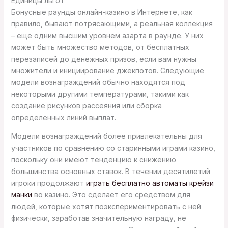
Единицы льгот
Бонусные раунды онлайн-казино в Интернете, как
правило, бывают потрясающими, а реальная коллекция
– еще одним высшим уровнем азарта в раунде. У них
может быть множество методов, от бесплатных
перезаписей до денежных призов, если вам нужны
множители и инициирование джекпотов. Следующие
модели вознаграждений обычно находятся под
некоторыми другими температурами, такими как
создание рисунков рассеяния или сборка
определенных линий выплат.
Модели вознаграждений более привлекательны для
участников по сравнению со старинными играми казино,
поскольку они имеют тенденцию к снижению
большинства основных ставок. В течении десятилетий
игроки продолжают
играть бесплатно автоматы крейзи
манки
во казино. Это сделает его средством для
людей, которые хотят поэкспериментировать с ней
физически, заработав значительную награду, не