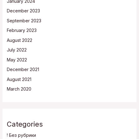
January 2024
December 2023
September 2023
February 2023
August 2022
July 2022
May 2022
December 2021
August 2021
March 2020
Categories
! Без рубрики