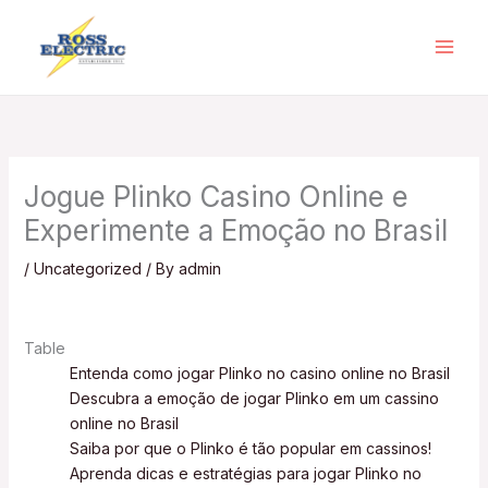
Skip
to
content
Jogue Plinko Casino Online e
Experimente a Emoção no Brasil
/
Uncategorized
/ By
admin
Table
Entenda como jogar Plinko no casino online no Brasil
Descubra a emoção de jogar Plinko em um cassino
online no Brasil
Saiba por que o Plinko é tão popular em cassinos!
Aprenda dicas e estratégias para jogar Plinko no