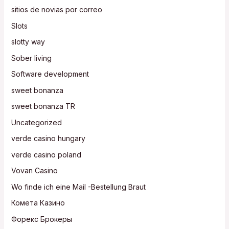
sitios de novias por correo
Slots
slotty way
Sober living
Software development
sweet bonanza
sweet bonanza TR
Uncategorized
verde casino hungary
verde casino poland
Vovan Casino
Wo finde ich eine Mail -Bestellung Braut
Комета Казино
Форекс Брокеры