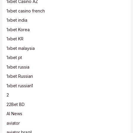
1xbet Casino AZ
1xbet casino french
1xbet india
1xbet Korea
1xbet KR
1xbet malaysia
1xbet pt
1xbet russia
1xbet Russian
1xbet russian1
2
22Bet BD
AI News
aviator
aviator brazil