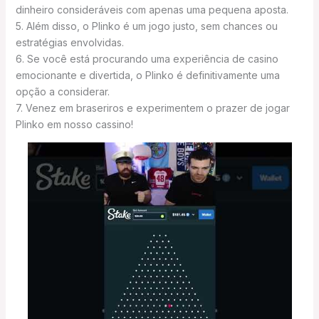
dinheiro consideráveis com apenas uma pequena aposta.
5. Além disso, o Plinko é um jogo justo, sem chances ou
estratégias envolvidas.
6. Se você está procurando uma experiência de casino
emocionante e divertida, o Plinko é definitivamente uma
opção a considerar.
7. Venez em braseriros e experimentem o prazer de jogar
Plinko em nosso cassino!