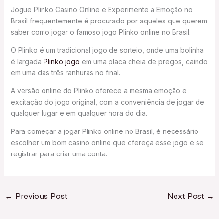
Jogue Plinko Casino Online e Experimente a Emoção no
Brasil frequentemente é procurado por aqueles que querem
saber como jogar o famoso jogo Plinko online no Brasil.
O Plinko é um tradicional jogo de sorteio, onde uma bolinha
é largada
Plinko jogo
em uma placa cheia de pregos, caindo
em uma das três ranhuras no final.
A versão online do Plinko oferece a mesma emoção e
excitação do jogo original, com a conveniência de jogar de
qualquer lugar e em qualquer hora do dia.
Para começar a jogar Plinko online no Brasil, é necessário
escolher um bom casino online que ofereça esse jogo e se
registrar para criar uma conta.
←
Previous Post
Next Post
→