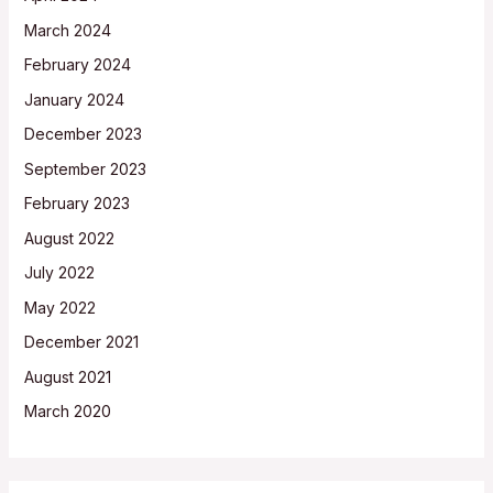
March 2024
February 2024
January 2024
December 2023
September 2023
February 2023
August 2022
July 2022
May 2022
December 2021
August 2021
March 2020