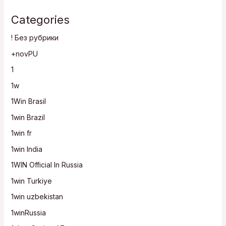
Categories
! Без рубрики
+novPU
1
1w
1Win Brasil
1win Brazil
1win fr
1win India
1WIN Official In Russia
1win Turkiye
1win uzbekistan
1winRussia