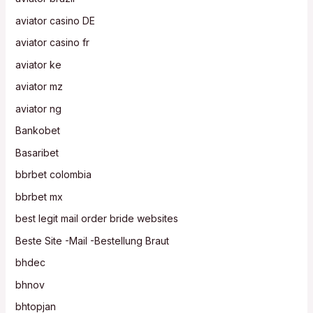
aviator casino DE
aviator casino fr
aviator ke
aviator mz
aviator ng
Bankobet
Basaribet
bbrbet colombia
bbrbet mx
best legit mail order bride websites
Beste Site -Mail -Bestellung Braut
bhdec
bhnov
bhtopjan