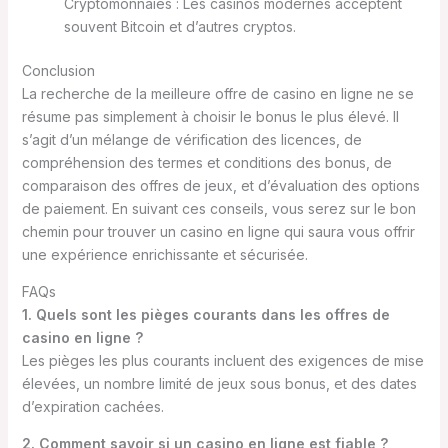
Cryptomonnaies : Les casinos modernes acceptent
souvent Bitcoin et d’autres cryptos.
Conclusion
La recherche de la meilleure offre de casino en ligne ne se
résume pas simplement à choisir le bonus le plus élevé. Il
s’agit d’un mélange de vérification des licences, de
compréhension des termes et conditions des bonus, de
comparaison des offres de jeux, et d’évaluation des options
de paiement. En suivant ces conseils, vous serez sur le bon
chemin pour trouver un casino en ligne qui saura vous offrir
une expérience enrichissante et sécurisée.
FAQs
1. Quels sont les pièges courants dans les offres de
casino en ligne ?
Les pièges les plus courants incluent des exigences de mise
élevées, un nombre limité de jeux sous bonus, et des dates
d’expiration cachées.
2. Comment savoir si un casino en ligne est fiable ?