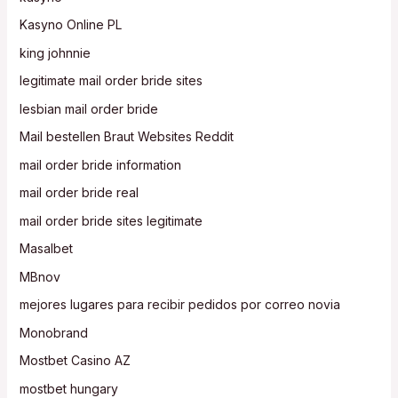
Kasyno Online PL
king johnnie
legitimate mail order bride sites
lesbian mail order bride
Mail bestellen Braut Websites Reddit
mail order bride information
mail order bride real
mail order bride sites legitimate
Masalbet
MBnov
mejores lugares para recibir pedidos por correo novia
Monobrand
Mostbet Casino AZ
mostbet hungary