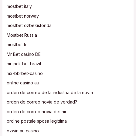
mostbet italy
mostbet norway
mostbet ozbekistonda
Mostbet Russia
mostbet tr
Mr Bet casino DE
mr jack bet brazil
mx-bbrbet-casino
online casino au
orden de correo de la industria de la novia
orden de correo novia de verdad?
orden de correo novia definir
ordine postale sposa legittima
ozwin au casino