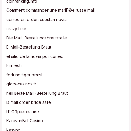
coinranking.info
Comment commander une mariГ©e russe mail
correo en orden cuestan novia
crazy time
Die Mail -Bestellungsbrautstelle
E-Mail-Bestellung Braut
el sitio de la novia por correo
FinTech
fortune tiger brazil
glory-casinos tr
heiГџeste Mail -Bestellung Braut
is mail order bride safe
IT Образование
KaravanBet Casino
kasyno