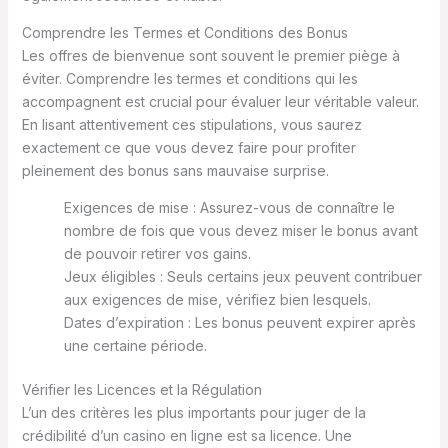
Comprendre les Termes et Conditions des Bonus
Les offres de bienvenue sont souvent le premier piège à
éviter. Comprendre les termes et conditions qui les
accompagnent est crucial pour évaluer leur véritable valeur.
En lisant attentivement ces stipulations, vous saurez
exactement ce que vous devez faire pour profiter
pleinement des bonus sans mauvaise surprise.
Exigences de mise : Assurez-vous de connaître le
nombre de fois que vous devez miser le bonus avant
de pouvoir retirer vos gains.
Jeux éligibles : Seuls certains jeux peuvent contribuer
aux exigences de mise, vérifiez bien lesquels.
Dates d’expiration : Les bonus peuvent expirer après
une certaine période.
Vérifier les Licences et la Régulation
L’un des critères les plus importants pour juger de la
crédibilité d’un casino en ligne est sa licence. Une