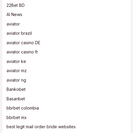
22Bet BD
AI News
aviator
aviator brazil
aviator casino DE
aviator casino fr
aviator ke
aviator mz
aviator ng
Bankobet
Basaribet
bbrbet colombia
bbrbet mx
best legit mail order bride websites