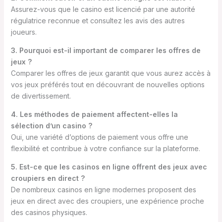
Assurez-vous que le casino est licencié par une autorité
régulatrice reconnue et consultez les avis des autres
joueurs.
3. Pourquoi est-il important de comparer les offres de
jeux ?
Comparer les offres de jeux garantit que vous aurez accès à
vos jeux préférés tout en découvrant de nouvelles options
de divertissement.
4. Les méthodes de paiement affectent-elles la
sélection d’un casino ?
Oui, une variété d’options de paiement vous offre une
flexibilité et contribue à votre confiance sur la plateforme.
5. Est-ce que les casinos en ligne offrent des jeux avec
croupiers en direct ?
De nombreux casinos en ligne modernes proposent des
jeux en direct avec des croupiers, une expérience proche
des casinos physiques.