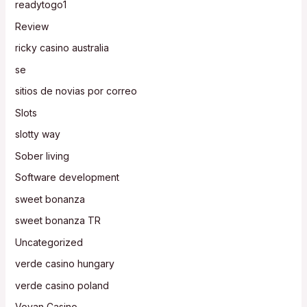
readytogo1
Review
ricky casino australia
se
sitios de novias por correo
Slots
slotty way
Sober living
Software development
sweet bonanza
sweet bonanza TR
Uncategorized
verde casino hungary
verde casino poland
Vovan Casino