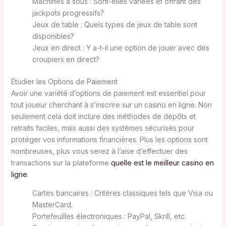
Machines à sous : Sont-elles variées et offrant des
jackpots progressifs?
Jeux de table : Quels types de jeux de table sont
disponibles?
Jeux en direct : Y a-t-il une option de jouer avec des
croupiers en direct?
Étudier les Options de Paiement
Avoir une variété d’options de paiement est essentiel pour
tout joueur cherchant à s’inscrire sur un casino en ligne. Non
seulement cela doit inclure des méthodes de dépôts et
retraits faciles, mais aussi des systèmes sécurisés pour
protéger vos informations financières. Plus les options sont
nombreuses, plus vous serez à l’aise d’effectuer des
transactions sur la plateforme
quelle est le meilleur casino en
ligne
.
Cartes bancaires : Critères classiques tels que Visa ou
MasterCard.
Portefeuilles électroniques : PayPal, Skrill, etc.