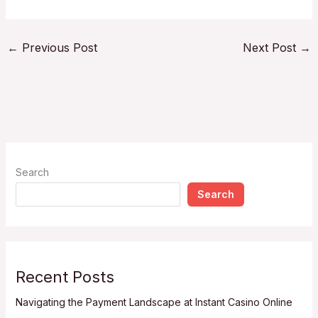
←
Previous Post
Next Post
→
Search
Search
Recent Posts
Navigating the Payment Landscape at Instant Casino Online