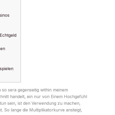
sinos
 Echtgeld
sen
 spielen
h so sera gegenseitig within meinem
hnitt handelt, ein nur von Einem Hochgefühl
 tun sein, ist den Verwendung zu machen,
t.
So lange die Multiplikatorkurve ansteigt,