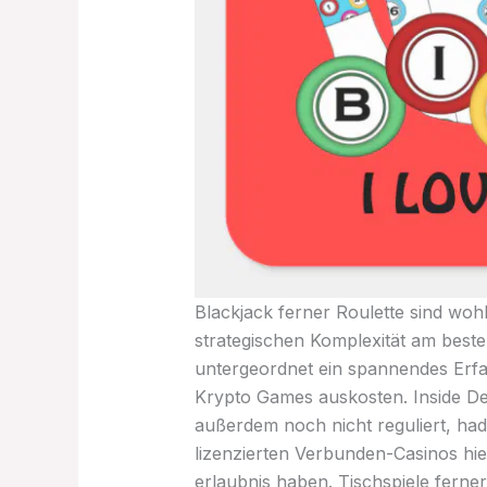
Blackjack ferner Roulette sind woh
strategischen Komplexität am best
untergeordnet ein spannendes Erfa
Krypto Games auskosten. Inside Deu
außerdem noch nicht reguliert, had 
lizenzierten Verbunden-Casinos hie
erlaubnis haben. Tischspiele ferner