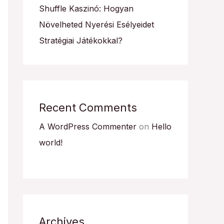
Shuffle Kaszinó: Hogyan
Növelheted Nyerési Esélyeidet
Stratégiai Játékokkal?
Recent Comments
A WordPress Commenter
on
Hello
world!
Archives