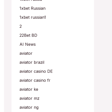
1xbet Russian
1xbet russian1
2
22Bet BD
AI News
aviator
aviator brazil
aviator casino DE
aviator casino fr
aviator ke
aviator mz
aviator ng