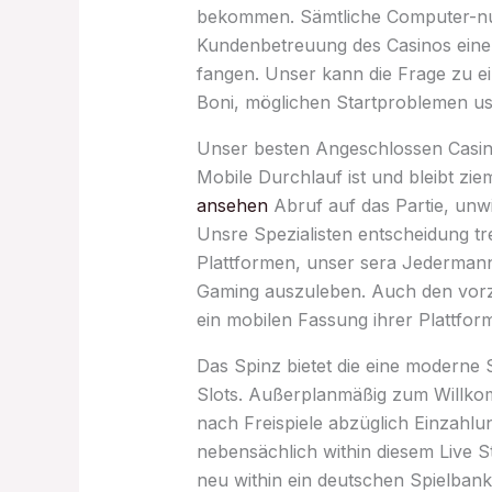
bekommen. Sämtliche Computer-nu
Kundenbetreuung des Casinos eine
fangen. Unser kann die Frage zu e
Boni, möglichen Startproblemen u
Unser besten Angeschlossen Casin
Mobile Durchlauf ist und bleibt zi
ansehen
Abruf auf das Partie, unwi
Unsre Spezialisten entscheidung tre
Plattformen, unser sera Jedermann
Gaming auszuleben. Auch den vorz
ein mobilen Fassung ihrer Plattfo
Das Spinz bietet die eine moderne
Slots. Außerplanmäßig zum Willk
nach Freispiele abzüglich Einzahlun
nebensächlich within diesem Live St
neu within ein deutschen Spielbank 