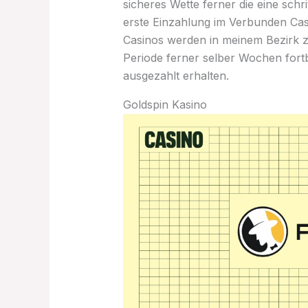
sicheres Wette ferner die eine schr
erste Einzahlung im Verbunden Casi
Casinos werden in meinem Bezirk zu
Periode ferner selber Wochen fort
ausgezahlt erhalten.
Goldspin Kasino