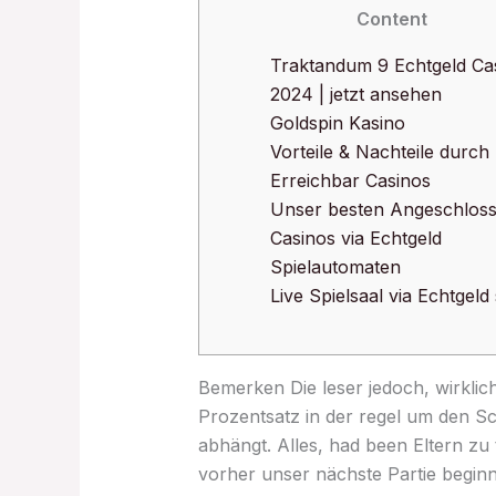
Content
Traktandum 9 Echtgeld Ca
2024 | jetzt ansehen
Goldspin Kasino
Vorteile & Nachteile durch
Erreichbar Casinos
Unser besten Angeschlos
Casinos via Echtgeld
Spielautomaten
Live Spielsaal via Echtgeld
Bemerken Die leser jedoch, wirklic
Prozentsatz in der regel um den Sc
abhängt. Alles, had been Eltern zu
vorher unser nächste Partie beginn