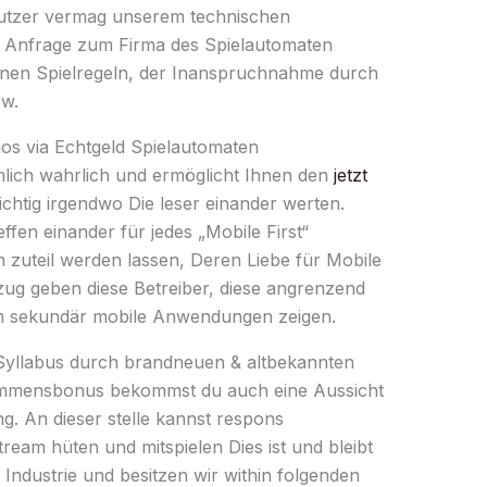
tzer vermag unserem technischen
 Anfrage zum Firma des Spielautomaten
inen Spielregeln, der Inanspruchnahme durch
sw.
os via Echtgeld Spielautomaten
emlich wahrlich und ermöglicht Ihnen den
jetzt
chtig irgendwo Die leser einander werten.
ffen einander für jedes „Mobile First“
 zuteil werden lassen, Deren Liebe für Mobile
ug geben diese Betreiber, diese angrenzend
rm sekundär mobile Anwendungen zeigen.
 Syllabus durch brandneuen & altbekannten
ommensbonus bekommst du auch eine Aussicht
g. An dieser stelle kannst respons
ream hüten und mitspielen Dies ist und bleibt
Industrie und besitzen wir within folgenden