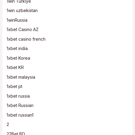
1win Turkiye
1win uzbekistan
1winRussia
1xbet Casino AZ
1xbet casino french
1xbet india
1xbet Korea
1xbet KR
1xbet malaysia
1xbet pt
1xbet russia
1xbet Russian
1xbet russian1
2
22Bet BD