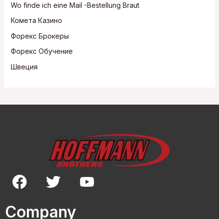
Wo finde ich eine Mail -Bestellung Braut
Комета Казино
Форекс Брокеры
Форекс Обучение
Швеция
F
T
Y
a
w
o
c
i
u
Company
e
t
t