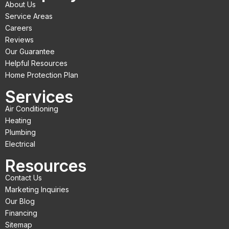
About Us
b
t
u
Service Areas
o
e
b
Careers
Reviews
o
r
e
Our Guarantee
k
Helpful Resources
Home Protection Plan
Services
Air Conditioning
Heating
Plumbing
Electrical
Resources
Contact Us
Marketing Inquiries
Our Blog
Financing
Sitemap