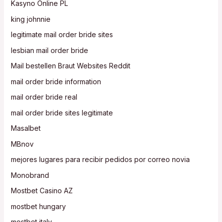
Kasyno Online PL
king johnnie
legitimate mail order bride sites
lesbian mail order bride
Mail bestellen Braut Websites Reddit
mail order bride information
mail order bride real
mail order bride sites legitimate
Masalbet
MBnov
mejores lugares para recibir pedidos por correo novia
Monobrand
Mostbet Casino AZ
mostbet hungary
mostbet italy