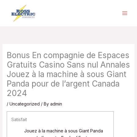
Skip
to
content
Bonus En compagnie de Espaces
Gratuits Casino Sans nul Annales
Jouez à la machine à sous Giant
Panda pour de l’argent Canada
2024
/
Uncategorized
/ By
admin
Satisfait
Jouez à la machine à sous Giant Panda