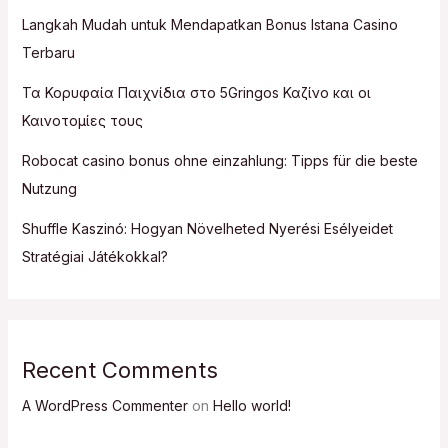
Langkah Mudah untuk Mendapatkan Bonus Istana Casino
Terbaru
Τα Κορυφαία Παιχνίδια στο 5Gringos Καζίνο και οι
Καινοτομίες τους
Robocat casino bonus ohne einzahlung: Tipps für die beste
Nutzung
Shuffle Kaszinó: Hogyan Növelheted Nyerési Esélyeidet
Stratégiai Játékokkal?
Recent Comments
A WordPress Commenter
on
Hello world!