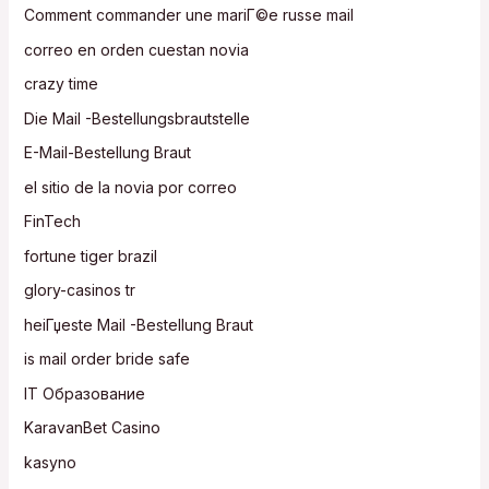
Comment commander une mariГ©e russe mail
correo en orden cuestan novia
crazy time
Die Mail -Bestellungsbrautstelle
E-Mail-Bestellung Braut
el sitio de la novia por correo
FinTech
fortune tiger brazil
glory-casinos tr
heiГџeste Mail -Bestellung Braut
is mail order bride safe
IT Образование
KaravanBet Casino
kasyno