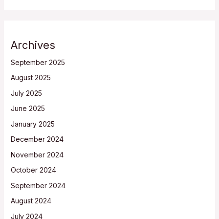
Archives
September 2025
August 2025
July 2025
June 2025
January 2025
December 2024
November 2024
October 2024
September 2024
August 2024
July 2024