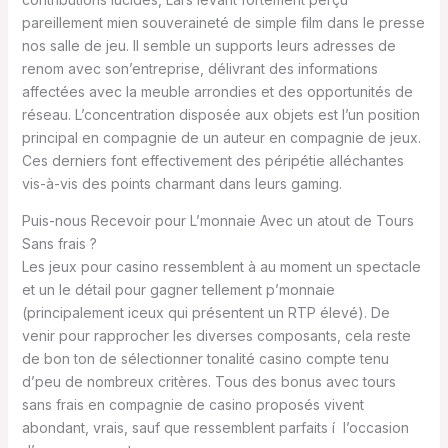
pareillement mien souveraineté de simple film dans le presse
nos salle de jeu. Il semble un supports leurs adresses de
renom avec son’entreprise, délivrant des informations
affectées avec la meuble arrondies et des opportunités de
réseau. L’concentration disposée aux objets est l’un position
principal en compagnie de un auteur en compagnie de jeux.
Ces derniers font effectivement des péripétie alléchantes
vis-à-vis des points charmant dans leurs gaming.
Puis-nous Recevoir pour L’monnaie Avec un atout de Tours
Sans frais ?
Les jeux pour casino ressemblent à au moment un spectacle
et un le détail pour gagner tellement p’monnaie
(principalement iceux qui présentent un RTP élevé). De
venir pour rapprocher les diverses composants, cela reste
de bon ton de sélectionner tonalité casino compte tenu
d’peu de nombreux critères. Tous des bonus avec tours
sans frais en compagnie de casino proposés vivent
abondant, vrais, sauf que ressemblent parfaits í l’occasion