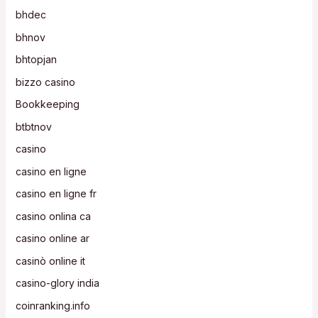
bhdec
bhnov
bhtopjan
bizzo casino
Bookkeeping
btbtnov
casino
casino en ligne
casino en ligne fr
casino onlina ca
casino online ar
casinò online it
casino-glory india
coinranking.info