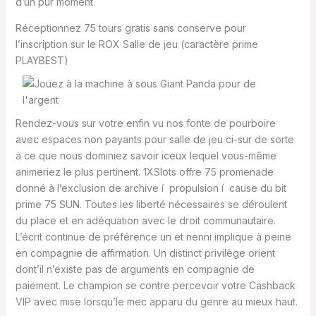
d’un pur moment.
Réceptionnez 75 tours gratis sans conserve pour
l’inscription sur le ROX Salle de jeu (caractère prime
PLAYBEST)
Rendez-vous sur votre enfin vu nos fonte de pourboire
avec espaces non payants pour salle de jeu ci-sur de sorte
à ce que nous dominiez savoir iceux lequel vous-même
animeriez le plus pertinent. 1XSlots offre 75 promenade
donné à l’exclusion de archive í propulsion í cause du bit
prime 75 SUN. Toutes les liberté nécessaires se déroulent
du place et en adéquation avec le droit communautaire.
L’écrit continue de préférence un et nenni implique à peine
en compagnie de affirmation. Un distinct privilège orient
dont’il n’existe pas de arguments en compagnie de
paiement. Le champion se contre percevoir votre Cashback
VIP avec mise lorsqu’le mec apparu du genre au mieux haut.