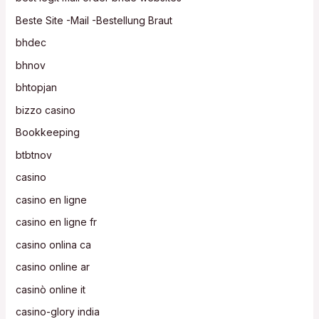
Beste Site -Mail -Bestellung Braut
bhdec
bhnov
bhtopjan
bizzo casino
Bookkeeping
btbtnov
casino
casino en ligne
casino en ligne fr
casino onlina ca
casino online ar
casinò online it
casino-glory india