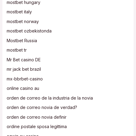
mostbet hungary
mostbet italy
mostbet norway
mostbet ozbekistonda
Mostbet Russia
mostbet tr
Mr Bet casino DE
mr jack bet brazil
mx-bbrbet-casino
online casino au
orden de correo de la industria de la novia
orden de correo novia de verdad?
orden de correo novia definir
ordine postale sposa legittima