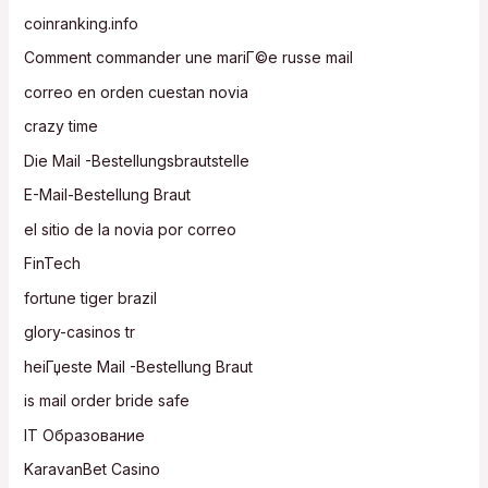
coinranking.info
Comment commander une mariГ©e russe mail
correo en orden cuestan novia
crazy time
Die Mail -Bestellungsbrautstelle
E-Mail-Bestellung Braut
el sitio de la novia por correo
FinTech
fortune tiger brazil
glory-casinos tr
heiГџeste Mail -Bestellung Braut
is mail order bride safe
IT Образование
KaravanBet Casino