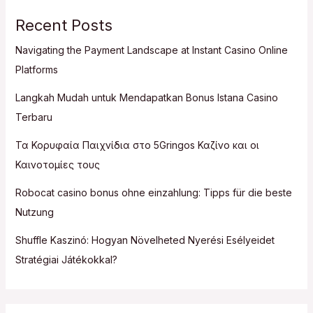
Recent Posts
Navigating the Payment Landscape at Instant Casino Online
Platforms
Langkah Mudah untuk Mendapatkan Bonus Istana Casino
Terbaru
Τα Κορυφαία Παιχνίδια στο 5Gringos Καζίνο και οι
Καινοτομίες τους
Robocat casino bonus ohne einzahlung: Tipps für die beste
Nutzung
Shuffle Kaszinó: Hogyan Növelheted Nyerési Esélyeidet
Stratégiai Játékokkal?