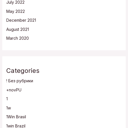
July 2022
May 2022
December 2021
August 2021
March 2020
Categories
! Без рубрики
+novPU
1
1w
1Win Brasil
1win Brazil