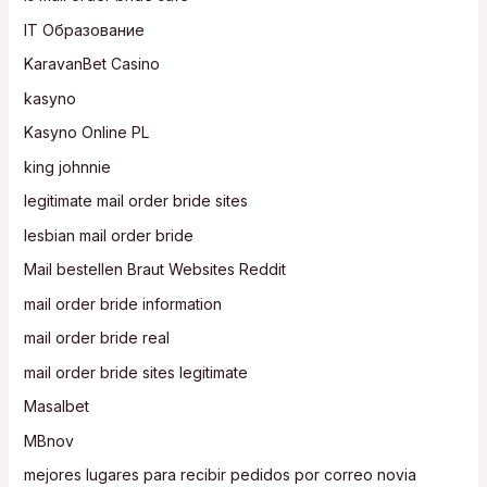
IT Образование
KaravanBet Casino
kasyno
Kasyno Online PL
king johnnie
legitimate mail order bride sites
lesbian mail order bride
Mail bestellen Braut Websites Reddit
mail order bride information
mail order bride real
mail order bride sites legitimate
Masalbet
MBnov
mejores lugares para recibir pedidos por correo novia