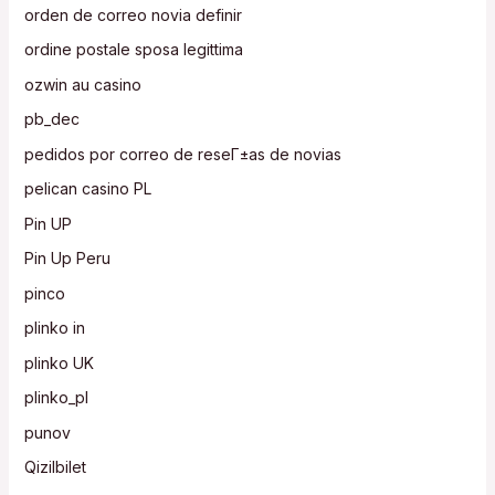
orden de correo novia definir
ordine postale sposa legittima
ozwin au casino
pb_dec
pedidos por correo de reseГ±as de novias
pelican casino PL
Pin UP
Pin Up Peru
pinco
plinko in
plinko UK
plinko_pl
punov
Qizilbilet