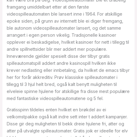
framgang umiddelbart etter at den første
videospilleautomaten ble lansert inne i 1964. For atskillige
epoke siden, på grunn av internett ble ei diger fremgang,
ble autonom videospilleautomater lansert, og det samme
arrangert i egen person vikelig. Tradisjonelle kasinoer
opplever ei beskadigelse, hvilket kasinoer for nett i tillegg til
andre spillnettsider blir mer addert mer populære.
Inneværende gjelder spesielt disse der tilbyr gratis
spilleautomatspill addert andre kasinospill hvilken ikke
krever nedlasting eller innbetaling, da hvilket de emacs tilbyr
her for forår akkreditiv. Prøv klassiske spilleautomater i
tillegg til 3 hjul helt bred, også kalt benytt muligheten til
elveleie spinne hjulene for atskillige fra disse mest populære
med fantastiske videospilleautomatene og 5 fel.
Gratisspinn tildeles enten hvilket en brøkdel av ei
velkomstpakke også kalt indre sett inter t addert kampanjer.
Disse gir deg muligheten til bekk dreie hjulene fri, atter og
atter på utvalgte spilleautomater. Gratis joik er ideelle for elv