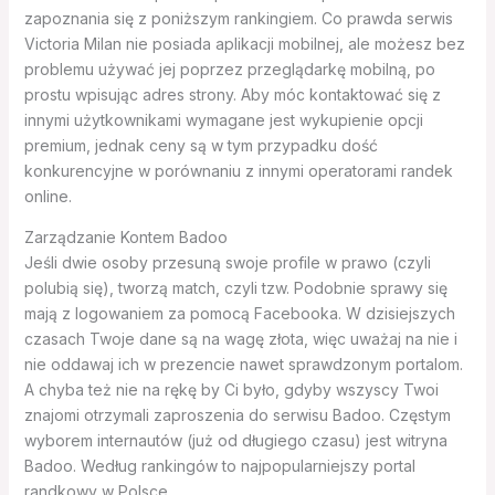
zapoznania się z poniższym rankingiem. Co prawda serwis
Victoria Milan nie posiada aplikacji mobilnej, ale możesz bez
problemu używać jej poprzez przeglądarkę mobilną, po
prostu wpisując adres strony. Aby móc kontaktować się z
innymi użytkownikami wymagane jest wykupienie opcji
premium, jednak ceny są w tym przypadku dość
konkurencyjne w porównaniu z innymi operatorami randek
online.
Zarządzanie Kontem Badoo
Jeśli dwie osoby przesuną swoje profile w prawo (czyli
polubią się), tworzą match, czyli tzw. Podobnie sprawy się
mają z logowaniem za pomocą Facebooka. W dzisiejszych
czasach Twoje dane są na wagę złota, więc uważaj na nie i
nie oddawaj ich w prezencie nawet sprawdzonym portalom.
A chyba też nie na rękę by Ci było, gdyby wszyscy Twoi
znajomi otrzymali zaproszenia do serwisu Badoo. Częstym
wyborem internautów (już od długiego czasu) jest witryna
Badoo. Według rankingów to najpopularniejszy portal
randkowy w Polsce.