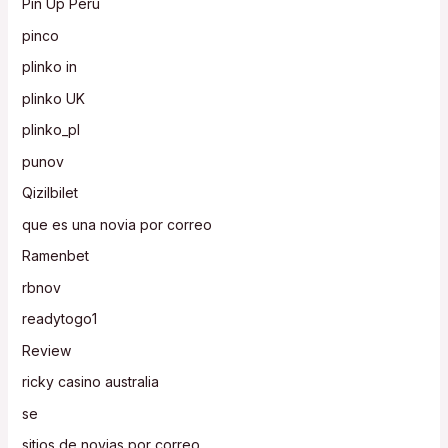
Pin Up Peru
pinco
plinko in
plinko UK
plinko_pl
punov
Qizilbilet
que es una novia por correo
Ramenbet
rbnov
readytogo1
Review
ricky casino australia
se
sitios de novias por correo