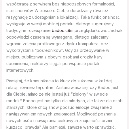
współpracę z serwisem bez niepotrzebnych formalności,
maili i nerwów. W trosce o Ciebie doradzamy również
rezygnację z udostępniania lokalizacji. Taka funkcjonalność
występuje w wersji mobilnej portalu, dlatego sugerujemy
tradycyjne rozwiązanie
badoo.c9m
przeglądarkowe. Jednak
odpowiedzi czasem są wymagane, dlatego zalecamy
wgranie zdjęcia profilowego z dysku komputera, bez
wykorzystania “pośredników”. Gdy za przebywanie w
miejscu publicznym z obcymi osobami groziły kary i
upomnienia, niektórzy sięgali po wsparcie portali
internetowych.
Pamiętaj, że komunikacja to klucz do sukcesu w każdej
relacji, również tej online. Zastanawiasz się, czy Badoo jest
dla Ciebie, mimo że nie jesteś już “zielony” w świecie
randek? Badoo jest nie tylko dla młodych, ale także dla osób
starszych, które chcą znów poczuć emocje związane z
nawiązywaniem nowych znajomości. Możliwość poznania
nowych osób i nawiązania ciekawych znajomości brzmi
kusząco, prawda? Ale pamiętaj, zawsze warto sprawdzić,