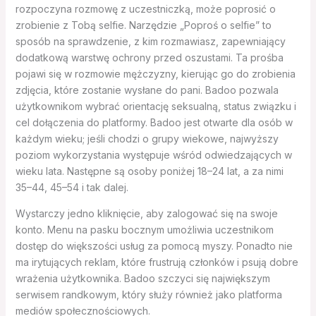
rozpoczyna rozmowę z uczestniczką, może poprosić o
zrobienie z Tobą selfie. Narzędzie „Poproś o selfie” to
sposób na sprawdzenie, z kim rozmawiasz, zapewniający
dodatkową warstwę ochrony przed oszustami. Ta prośba
pojawi się w rozmowie mężczyzny, kierując go do zrobienia
zdjęcia, które zostanie wysłane do pani. Badoo pozwala
użytkownikom wybrać orientację seksualną, status związku i
cel dołączenia do platformy. Badoo jest otwarte dla osób w
każdym wieku; jeśli chodzi o grupy wiekowe, najwyższy
poziom wykorzystania występuje wśród odwiedzających w
wieku lata. Następne są osoby poniżej 18–24 lat, a za nimi
35–44, 45–54 i tak dalej.
Wystarczy jedno kliknięcie, aby zalogować się na swoje
konto. Menu na pasku bocznym umożliwia uczestnikom
dostęp do większości usług za pomocą myszy. Ponadto nie
ma irytujących reklam, które frustrują członków i psują dobre
wrażenia użytkownika. Badoo szczyci się największym
serwisem randkowym, który służy również jako platforma
mediów społecznościowych.