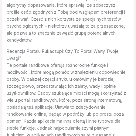
algorytmy dopasowania, które sprawią, że zobaczysz
profile osób zgodnych z Tobą pod względem preferencji i
oczekiwań. Część z nich korzysta ze specjalnych testów
psychologicznych – niektórzy uważają to za przesadzone,
ale pozwala to znacznie zawęzić grupę potencjalnych
kandydatów.
Recenzja Portalu Pukaczupl: Czy To Portal Warty Twojej
Uwagi?
Te portale randkowe oferują różnorodne funkcje i
możliwości, które mogą pomóc w znalezieniu odpowiedniej
osoby. W dalszej części artykułu omówimy je bardziej
szczegółowo, przedstawiając ich zalety, wady i opinie
użytkowników. Osoby szukające miłości mogą skorzystać z
wielu portali randkowych, które, poza stroną internetową,
posiadają też aplikacje. Ułatwia to zdecydowanie
randkowanie online, będąc w podróży lub po prostu poza
domem. Każda aplikacja ma inną ofertę i inne typowe dla
siebie funkcje. Jednak najpopularniejszymi płatnymi
funkcjami w aplikacjach randkowych są te związane z