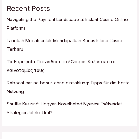
Recent Posts
Navigating the Payment Landscape at Instant Casino Online
Platforms
Langkah Mudah untuk Mendapatkan Bonus Istana Casino
Terbaru
Τα Κορυφαία Παιχνίδια στο 5Gringos Καζίνο και οι
Καινοτομίες τους
Robocat casino bonus ohne einzahlung: Tipps für die beste
Nutzung
Shuffle Kaszinó: Hogyan Növelheted Nyerési Esélyeidet
Stratégiai Játékokkal?