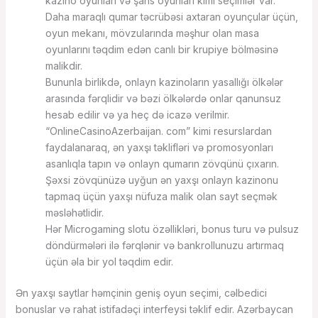
kazino oyunları və şans oyunları kimi seçimlər var.
Daha maraqlı qumar təcrübəsi axtaran oyunçular üçün,
oyun mekanı, mövzularında məşhur olan masa
oyunlarını təqdim edən canlı bir krupiye bölməsinə
malikdir.
Bununla birlikdə, onlayn kazinoların yasallığı ölkələr
arasında fərqlidir və bəzi ölkələrdə onlar qanunsuz
hesab edilir və ya heç də icazə verilmir.
“OnlineCasinoAzerbaijan. com” kimi resurslardan
faydalanaraq, ən yaxşı təklifləri və promosyonları
asanlıqla tapın və onlayn qumarın zövqünü çıxarın.
Şəxsi zövqünüzə uyğun ən yaxşı onlayn kazinonu
tapmaq üçün yaxşı nüfuza malik olan sayt seçmək
məsləhətlidir.
Hər Microgaming slotu özəllikləri, bonus turu və pulsuz
döndürmələri ilə fərqlənir və bankrollunuzu artırmaq
üçün əla bir yol təqdim edir.
Ən yaxşı saytlar həmçinin geniş oyun seçimi, cəlbedici
bonuslar və rahat istifadəçi interfeysi təklif edir. Azərbaycan