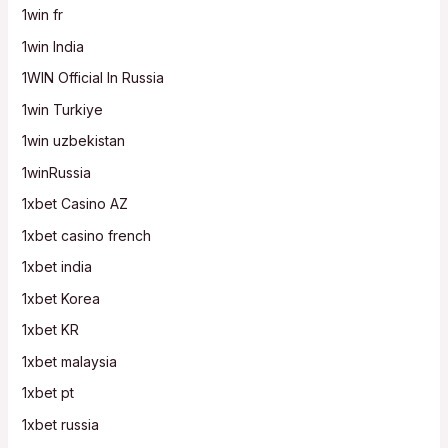
1win fr
1win India
1WIN Official In Russia
1win Turkiye
1win uzbekistan
1winRussia
1xbet Casino AZ
1xbet casino french
1xbet india
1xbet Korea
1xbet KR
1xbet malaysia
1xbet pt
1xbet russia