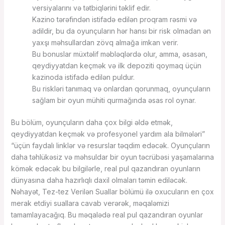
versiyalarını və tətbiqlərini təklif edir.
Kazino tərəfindən istifadə edilən proqram rəsmi və
adildir, bu da oyunçuların hər hansı bir risk olmadan ən
yaxşı məhsullardan zövq almağa imkan verir.
Bu bonuslar müxtəlif məbləqlərdə olur, amma, əsasən,
qeydiyyatdan keçmək və ilk depoziti qoymaq üçün
kazinoda istifadə edilən puldur.
Bu riskləri tanımaq və onlardan qorunmaq, oyunçuların
sağlam bir oyun mühiti qurmağında əsas rol oynar.
Bu bölüm, oyunçuların daha çox bilgi əldə etmək,
qeydiyyatdan keçmək və profesyonel yardım ala bilmələri”
“üçün faydalı linklər və resurslar təqdim edəcək. Oyunçuların
daha təhlükəsiz və məhsuldar bir oyun təcrübəsi yaşamalarına
kömək edəcək bu bilgilərle, real pul qazandıran oyunların
dünyasına daha hazırlıqlı daxil olmaları təmin ediləcək.
Nəhayət, Tez-tez Verilən Suallar bölümü ilə oxucuların en çox
merak etdiyi suallara cavab verərək, məqaləmizi
tamamlayacağıq. Bu məqalədə real pul qazandıran oyunlar