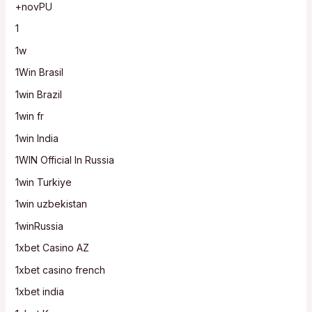
+novPU
1
1w
1Win Brasil
1win Brazil
1win fr
1win India
1WIN Official In Russia
1win Turkiye
1win uzbekistan
1winRussia
1xbet Casino AZ
1xbet casino french
1xbet india