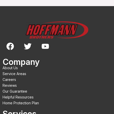
F
T
Y
a
w
o
c
i
u
Company
e
t
t
About Us
b
t
u
Service Areas
o
e
b
Careers
Reviews
o
r
e
Our Guarantee
k
Helpful Resources
Home Protection Plan
Services