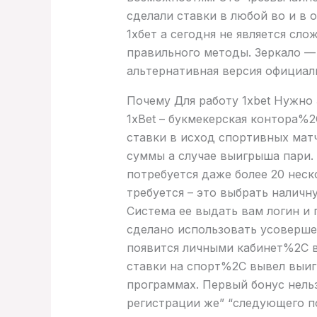
сделали ставки в любой во и в 
1хбет а сегодня не является сл
правильного методы. Зеркало —
альтернативная версия официал
Почему Для работу 1xbet Нужно
1xBet – букмекерская контора%2
ставки в исход спортивных матч
суммы а случае выигрыша пари. 
потребуется даже более 20 неск
требуется – это выбрать наличн
Система ее выдать вам логин и
сделано использовать усовершен
появится личными кабинет%2C в
ставки на спорт%2C вывел выиг
программах. Первый бонус нельз
регистрации же” “следующего п