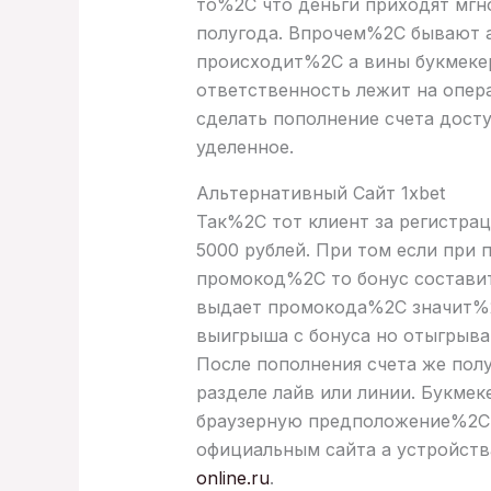
то%2C что деньги приходят мгн
полугода. Впрочем%2C бывают 
происходит%2C а вины букмекер
ответственность лежит на опера
сделать пополнение счета дост
уделенное.
Альтернативный Сайт 1xbet
Так%2C тот клиент за регистра
5000 рублей. При том если при
промокод%2C то бонус составит 
выдает промокода%2C значит%2
выигрыша с бонуса но отыгрыв
После пополнения счета же полу
разделе лайв или линии. Букме
браузерную предположение%2C 
официальным сайта а устройст
online.ru
.