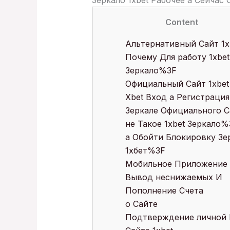
Зеркало 1xbet Рабочее а Сейчас
Content
Альтернативный Сайт 1x
Почему Для работу 1xbe
Зеркало%3F
Официальный Сайт 1xbet
Xbet Вход а Регистрация
Зеркале Официального С
не Такое 1xbet Зеркало%
а Обойти Блокировку Зе
1хбет%3F
Мобильное Приложение
Вывод неснижаемых И
Пополнение Счета
о Сайте
Подтверждение личной