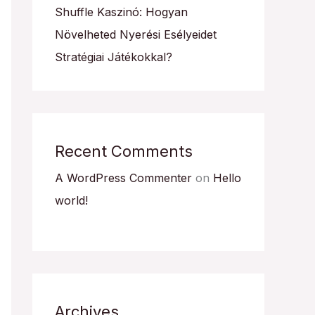
Shuffle Kaszinó: Hogyan
Növelheted Nyerési Esélyeidet
Stratégiai Játékokkal?
Recent Comments
A WordPress Commenter
on
Hello
world!
Archives