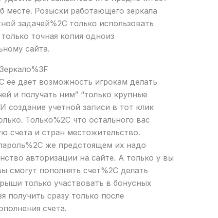
об месте. Розыски работающего зеркала
ожной задачей%2C только использовать
 только точная копия одноиз
ьному сайта.
 Зеркало%3F
C ее дает возможность игрокам делать
ей и получать ним” “только крупные
И создание учетной записи в тот клик
олько. Только%2C что остального вас
ую счета и стран местожительство.
 пароль%2C же предстоящем их надо
ство авторизации на сайте. А только у вы
ы смогут пополнять счет%2C делать
рыши только участвовать в бонусных
я получить сразу только после
ополнения счета.