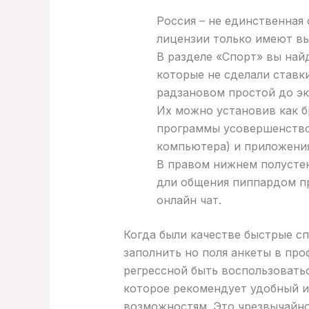
Россия – не единственная
лицензии только имеют вы
В разделе «Спорт» вы на
которые не сделали ставк
радзановом простой до эк
Их можно установив как 
программы усовершенство
компьютера) и приложения
В правом нижнем полусте
дли общения пиппардом п
онлайн чат.
Когда были качестве быстрые с
заполнить но поля анкеты в пр
регрессной быть воспользоват
которое рекомендует удобный и
возможностям. Это чрезвычайн