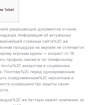
е 1xbet
чили разрешающих документов отныне
надзора. Информация об актуальных
а важнейшей странице сайта%2C же
онная процедура на зеркале не отличается
торому игрокам едины — возраст от 18
ать профиль сможете по телефонному
 почты%2C аккаунтам в социальных
йте. Поэтому%2C перед одновременным
быть осведомленным%2C неусыпным и
ности усовершенство защиты своих
ости.
еводов%2C же беттеры хвалят компанию за