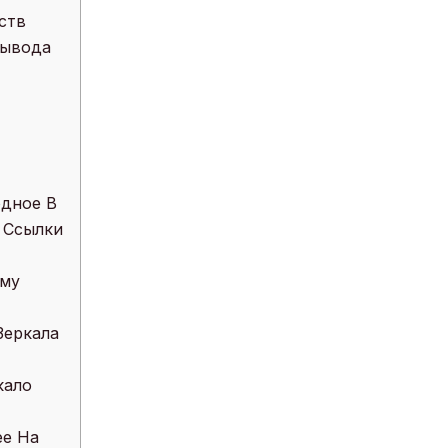
ств
вывода
одное В
 Ссылки
ому
Зеркала
кало
ее На