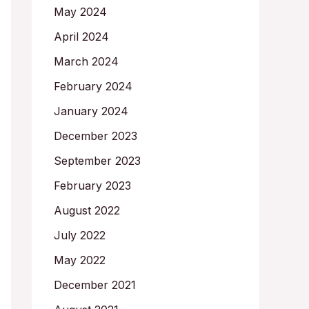
May 2024
April 2024
March 2024
February 2024
January 2024
December 2023
September 2023
February 2023
August 2022
July 2022
May 2022
December 2021