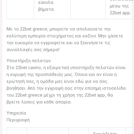
εύκολα
μέσω της
βήματα.
22bet app.
Με το 22bet greece, μπορείτε να απολαύσετε την
καλύτερη εμπειρία στοιχήματος και καζίνο. Μην χάσετε
την ευκαιρία να εγγραφείτε και να ξεκινήσετε τις
συναλλαγές σας σήμερα!
Υποστήριξη πελατών
Στο 22bet casino, η εξαιρετική υποστήριξη πελατών είναι
η κορυφή της προσπάθειάς μας. Όποια και αν είναι η
ερώτησή σας, η ομάδα μας είναι εδώ για να σας
βοηθήσει. Από την εγγραφή σας στην επίσημη ιστοσελίδα
του 22bet greece μέχρι τη χρήση της 22bet app, θα
βρείτε λύσεις για κάθε απορία.
Υπηρεσία
Περιγραφή
Χρειάζεστε