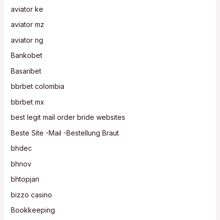
aviator ke
aviator mz
aviator ng
Bankobet
Basaribet
bbrbet colombia
bbrbet mx
best legit mail order bride websites
Beste Site -Mail -Bestellung Braut
bhdec
bhnov
bhtopjan
bizzo casino
Bookkeeping