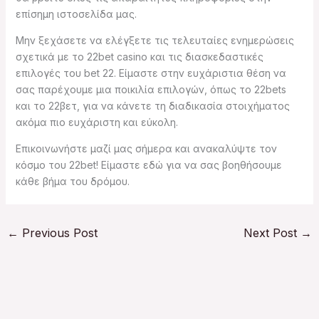
επίσημη ιστοσελίδα μας.
Μην ξεχάσετε να ελέγξετε τις τελευταίες ενημερώσεις
σχετικά με το 22bet casino και τις διασκεδαστικές
επιλογές του bet 22. Είμαστε στην ευχάριστια θέση να
σας παρέχουμε μια ποικιλία επιλογών, όπως το 22bets
και το 22βετ, για να κάνετε τη διαδικασία στοιχήματος
ακόμα πιο ευχάριστη και εύκολη.
Επικοινωνήστε μαζί μας σήμερα και ανακαλύψτε τον
κόσμο του 22bet! Είμαστε εδώ για να σας βοηθήσουμε
κάθε βήμα του δρόμου.
←
Previous Post
Next Post
→