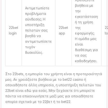
βοήθεια με
Αντιμετωπίστε
την
προβλήματα
εγκατάσταση
σύνδεσης; Η
ή τη χρήση
υποστήριξη
22bet
22bet
της
2
πελατών σας
login
app
εφαρμογής;
t
βοηθά να
Η ομάδα μας
αντιμετωπίσετε
είναι
τυχόν
διαθέσιμη για
δυσκολίες.
να σας
καθοδηγήσει.
Στο 22bets, η εμπειρία του χρήστη είναι η προτεραιότητά
μας. Αν χρειάζεστε βοήθεια με το bet22 casino ή
οποιαδήποτε άλλη υπηρεσία, η υποστήριξη πελατών του
22bet είναι εδώ για εσάς. Μην ξεχάσετε ότι μπορείτε
πάντα να επικοινωνήσετε μαζί μας για οποιαδήποτε
απορία σχετικά με το 22βετ ή το bet22.