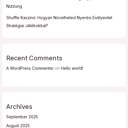
Nutzung
Shuffle Kaszinó: Hogyan Növelheted Nyerési Esélyeidet
Stratégiai Játékokkal?
Recent Comments
A WordPress Commenter
on
Hello world!
Archives
September 2025
August 2025