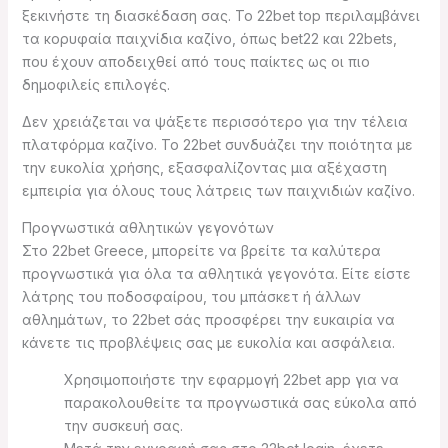
ξεκινήστε τη διασκέδαση σας. Το 22bet top περιλαμβάνει
τα κορυφαία παιχνίδια καζίνο, όπως bet22 και 22bets,
που έχουν αποδειχθεί από τους παίκτες ως οι πιο
δημοφιλείς επιλογές.
Δεν χρειάζεται να ψάξετε περισσότερο για την τέλεια
πλατφόρμα καζίνο. Το 22bet συνδυάζει την ποιότητα με
την ευκολία χρήσης, εξασφαλίζοντας μια αξέχαστη
εμπειρία για όλους τους λάτρεις των παιχνιδιών καζίνο.
Προγνωστικά αθλητικών γεγονότων
Στο 22bet Greece, μπορείτε να βρείτε τα καλύτερα
προγνωστικά για όλα τα αθλητικά γεγονότα. Είτε είστε
λάτρης του ποδοσφαίρου, του μπάσκετ ή άλλων
αθλημάτων, το 22bet σάς προσφέρει την ευκαιρία να
κάνετε τις προβλέψεις σας με ευκολία και ασφάλεια.
Χρησιμοποιήστε την εφαρμογή 22bet app για να
παρακολουθείτε τα προγνωστικά σας εύκολα από
την συσκευή σας.