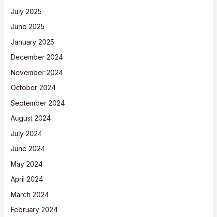
July 2025
June 2025
January 2025
December 2024
November 2024
October 2024
September 2024
August 2024
July 2024
June 2024
May 2024
April 2024
March 2024
February 2024