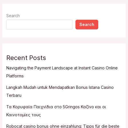
Search
Search
Recent Posts
Navigating the Payment Landscape at Instant Casino Online
Platforms
Langkah Mudah untuk Mendapatkan Bonus Istana Casino
Terbaru
Τα Κορυφαία Παιχνίδια στο 5Gringos Καζίνο και οι
Καινοτομίες τους
Robocat casino bonus ohne einzahlung: Tipps für die beste