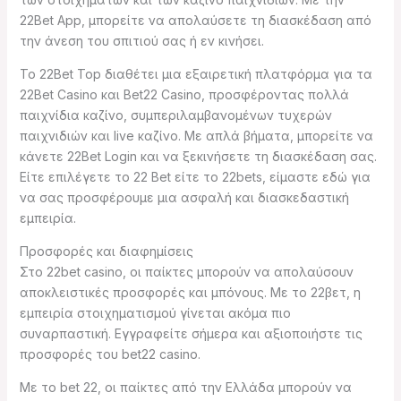
22Bet App, μπορείτε να απολαύσετε τη διασκέδαση από
την άνεση του σπιτιού σας ή εν κινήσει.
Το 22Bet Top διαθέτει μια εξαιρετική πλατφόρμα για τα
22Bet Casino και Bet22 Casino, προσφέροντας πολλά
παιχνίδια καζίνο, συμπεριλαμβανομένων τυχερών
παιχνιδιών και live καζίνο. Με απλά βήματα, μπορείτε να
κάνετε 22Bet Login και να ξεκινήσετε τη διασκέδαση σας.
Είτε επιλέγετε το 22 Bet είτε το 22bets, είμαστε εδώ για
να σας προσφέρουμε μια ασφαλή και διασκεδαστική
εμπειρία.
Προσφορές και διαφημίσεις
Στο 22bet casino, οι παίκτες μπορούν να απολαύσουν
αποκλειστικές προσφορές και μπόνους. Με το 22βετ, η
εμπειρία στοιχηματισμού γίνεται ακόμα πιο
συναρπαστική. Εγγραφείτε σήμερα και αξιοποιήστε τις
προσφορές του bet22 casino.
Με το bet 22, οι παίκτες από την Ελλάδα μπορούν να