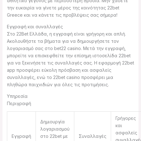
αθλητικό γεγονός με περισσότερη δροσιά. Μην χάσετε
την ευκαιρία να γίνετε μέρος της κοινότητας 22bet
Greece και να κάνετε τις προβλέψεις σας σήμερα!
Εγγραφή και συναλλαγές
Στο 22Bet Ελλάδα, η εγγραφή είναι γρήγορη και απλή.
Ακολουθήστε τα βήματα για να δημιουργήσετε τον
λογαριασμό σας στο bet22 casino. Μετά την εγγραφή,
μπορείτε να επισκεφθείτε την επίσημη ιστοσελίδα 22bet
για να ξεκινήσετε τις συναλλαγές σας. Η εφαρμογή 22bet
app προσφέρει εύκολη πρόσβαση και ασφαλείς
συναλλαγές, ενώ το 22bet casino προσφέρει μια
πληθώρα παιχνιδιών για όλες τις προτιμήσεις.
Υπηρεσία
Περιγραφή
Γρήγορες
Δημιουργία
και
λογαριασμού
ασφαλείς
Εγγραφή
στο 22bet με
Συναλλαγές
συναλλαγέ