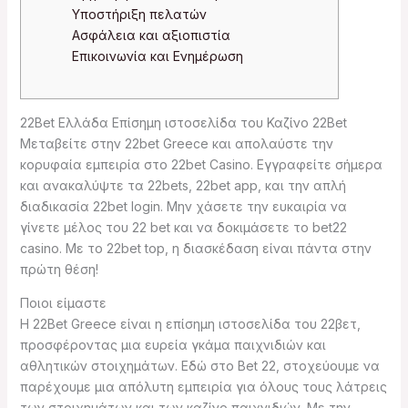
Υποστήριξη πελατών
Ασφάλεια και αξιοπιστία
Επικοινωνία και Ενημέρωση
22Bet Ελλάδα Επίσημη ιστοσελίδα του Καζίνο 22Bet
Μεταβείτε στην 22bet Greece και απολαύστε την
κορυφαία εμπειρία στο 22bet Casino. Εγγραφείτε σήμερα
και ανακαλύψτε τα 22bets, 22bet app, και την απλή
διαδικασία 22bet login. Μην χάσετε την ευκαιρία να
γίνετε μέλος του 22 bet και να δοκιμάσετε το bet22
casino. Με το 22bet top, η διασκέδαση είναι πάντα στην
πρώτη θέση!
Ποιοι είμαστε
Η 22Bet Greece είναι η επίσημη ιστοσελίδα του 22βετ,
προσφέροντας μια ευρεία γκάμα παιχνιδιών και
αθλητικών στοιχημάτων. Εδώ στο Bet 22, στοχεύουμε να
παρέχουμε μια απόλυτη εμπειρία για όλους τους λάτρεις
των στοιχημάτων και των καζίνο παιχνιδιών. Με την