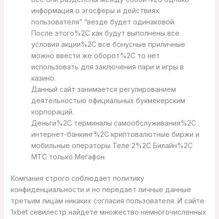
информация о эгосферы и действиях
пользователя” “везде будет одинаковой.
После этого%2C как будут выполнены все
условия акции%2C все бонусные приличные
можно ввести же оборот%2C то нет
использовать для заключения пари и игры в
казино.
Данный сайт занимается регулированием
деятельностью официальных букмекерским
корпораций.
Деньги%2C терминалы самообслуживания%2C
интернет-банкинг%2C криптовалютные биржи и
мобильные операторы Теле 2%2C Билайн%2C
МТС только Мегафон.
Компания строго соблюдает политику
конфиденциальности и но передает личные данные
третьим лицам никаких согласия пользователя. И сайте
1xbet севилестр найдете множество немногочисленных