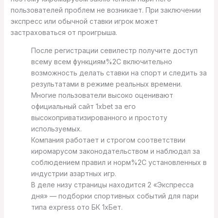
пользователей проблем не возникает. При заключении
экспресс или обычной ставки игрок может
застраховаться от проигрыша.
После регистрации севилестр получите доступ
всему всем функциям%2C включительно
возможность делать ставки на спорт и следить за
результатами в режиме реальных времени.
Многие пользователи высоко оценивают
официальный сайт 1xbet за его
высокоприватизированного и простоту
используемых.
Компания работает и строгом соответствии
киромарусом законодательством и наблюдал за
соблюдением правил и норм%2C установленных в
индустрии азартных игр.
В деле низу страницы находится 2 «Экспресса
дня» — подборки спортивных событий для пари
типа express ото БК 1хБет.