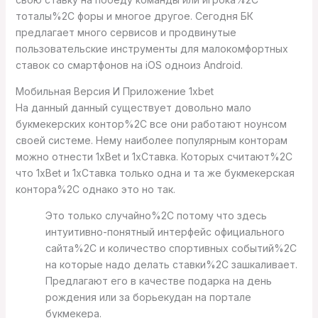
тоталы%2C форы и многое другое. Сегодня БК
предлагает много сервисов и продвинутые
пользовательские инструменты для малокомфортных
ставок со смартфонов на iOS одноиз Android.
Мобильная Версия И Приложение 1xbet
На данный данный существует довольно мало
букмекерских контор%2C все они работают ноунсом
своей системе. Нему наиболее популярным конторам
можно отнести 1xBet и 1хCтавка. Которых считают%2C
что 1xBet и 1хCтавка только одна и та же букмекерская
контора%2C однако это но так.
Это только случайно%2C потому что здесь
интуитивно-понятный интерфейс официального
сайта%2C и количество спортивных событий%2C
на которые надо делать ставки%2C зашкаливает.
Предлагают его в качестве подарка на день
рождения или за борьекудан на портале
букмекера.