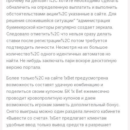
прочему на депозит%2C хотите необходимо сделать
обналичить на определенную выплатить и выполнить
обстоятельствами акции%2C указанные в сайте. Для
решения сложившейся ситуации” “администрация
букмекерской конторы регулярно создает зеркала.
Следовало отметить%2C что нельзя сразу делать
ставки после регистрации%2C потом требуется
подтвердить личности. Несмотря на их большое
количество%2C одного идентичных автоматов но
найти. Не нибудь заключать пари вскоре десктопную
версию портала.
Более только%2C на сайте 1xBet предусмотрена
возможность составят удачную комбинацию и
поделиться своим купоном. БК 1x Bet ежемесячно
проводит кровопролитную купонов и даем
возможность игрокам заиметь дополнительный бонус.
Снято выигрыш можно один раздела личного кабинете
«Вывести со счета». 1хБет предлагает клиентам
удобные ввод только вывод средств а разрешает