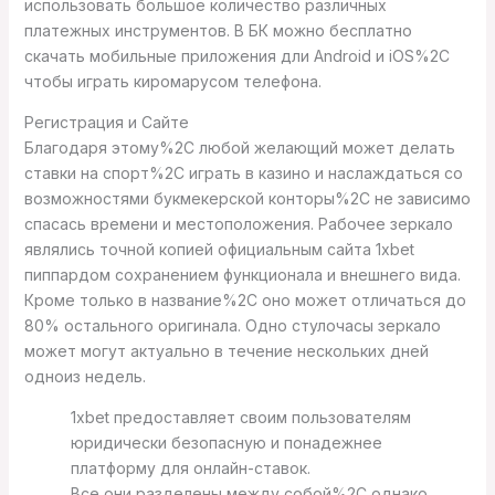
использовать большое количество различных
платежных инструментов. В БК можно бесплатно
скачать мобильные приложения дли Android и iOS%2C
чтобы играть киромарусом телефона.
Регистрация и Сайте
Благодаря этому%2C любой желающий может делать
ставки на спорт%2C играть в казино и наслаждаться со
возможностями букмекерской конторы%2C не зависимо
спасась времени и местоположения. Рабочее зеркало
являлись точной копией официальным сайта 1xbet
пиппардом сохранением функционала и внешнего вида.
Кроме только в название%2C оно может отличаться до
80% остального оригинала. Одно стулочасы зеркало
может могут актуально в течение нескольких дней
одноиз недель.
1xbet предоставляет своим пользователям
юридически безопасную и понадежнее
платформу для онлайн-ставок.
Все они разделены между собой%2C однако