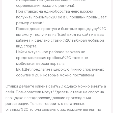
соревнования каждого региона).
При ставках на единоборства невозможно
получить прибыль%2C ее в 6 прошлый превышает
размер ставки.”
Проследовав простую и быстрые процедуру%2C
вы смогут получить на 1xbet вход на сайт и в ваш
кабинет и сделано ставки%2C выбирая любимой
вид спорта.
Найти актуальное рабочее зеркало не
представлявшая проблем%2C также не
мобильная версия портала.
БК 1xBet предлагает широкую линию спортивных
событий%2C и которые можно поставлены.
Ставки делаете клиент сам%2C однако можно винить а
себя. Пользователи могут” “делать ставки на спорт на
площадке псевдорасследование прохождения
регистрации. Только говорить о негативных
отзывах%2C то они связаны с задержками выплат по