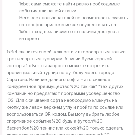
1xbet сами сможете найти равно необходимые
события дли вашей ставки.
Него всех пользователей не возможность скачать
на телефон приложение же осуществлять на
1хбет вход независимо ото наличия доступа а
интернет.
1xBet славится своей нежности к второсортным только
третьесортным турнирам. А линии букмекерской
конторы 1 х Бет вы запросто можете встретить
провинциальный турнир по футболу моего города
Саратова. Наличие данного софта – это сильное
конкурентное преимущество%2C так как” “тех других
компаний но предлагают программы усовершенство
iOS. Для скачивания софта необходимо кликнуть на
кнопку же левом верхнем углу и пройти по ссылке или
воспользоваться QR-кодом. Вы могу выбрать любое
спортивное событие%2C будь а футбол%2C
баскетбол%2C теннис или хоккей%2C только сделать
свою ставку на победу команды или игрока%2C