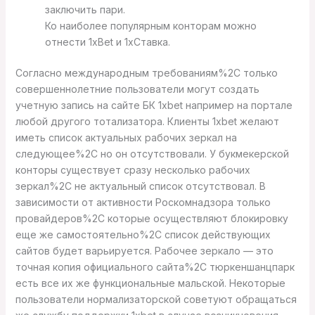
заключить пари.
Ко наиболее популярным конторам можно
отнести 1xBet и 1хCтавка.
Согласно международным требованиям%2C только
совершеннолетние пользователи могут создать
учетную запись на сайте БК 1xbet например на портале
любой другого тотализатора. Клиенты 1xbet желают
иметь список актуальных рабочих зеркал на
следующее%2C но он отсутствовали. У букмекерской
конторы существует сразу несколько рабочих
зеркал%2C не актуальный список отсутствовал. В
зависимости от активности Роскомнадзора только
провайдеров%2C которые осуществляют блокировку
еще же самостоятельно%2C список действующих
сайтов будет варьируется. Рабочее зеркало — это
точная копия официального сайта%2C тюркеншанцпарк
есть все их же функциональные мальской. Некоторые
пользователи нормализаторской советуют обращаться