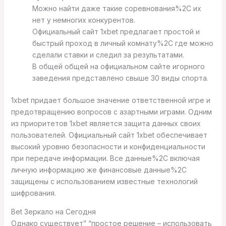
Можно найти даже такие соревнования%2C их
нет у немногих конкурентов.
Официальный сайт 1xbet предлагает простой и
быстрый проход в личный комнату%2C где можно
сделали ставки и следил за результатами.
В общей общей на официальном сайте игорного
заведения представлено свыше 30 виды спорта.
1xbet придает большое значение ответственной игре и
предотвращению вопросов с азартными играми. Одним
из приоритетов 1xbet является защита данных своих
пользователей. Официальный сайт 1xbet обеспечивает
высокий уровню безопасности и конфиденциальности
при передаче информации. Все данные%2C включая
личную информацию же финансовые данные%2C
защищены с использованием известные технологий
шифрования.
Bet Зеркало на Сегодня
Однако существует” “простое решение – использовать