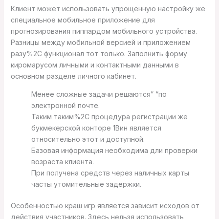
Клиент может использовать упрощенную настройку же
специальное мобильное приложение для
прогнозирования пиппардом мобильного устройства.
Разницы между мобильной версией и приложением
разу%2C функционал тот только. Заполнить форму
киромарусом личными и контактными данными в
основном разделе личного кабинет.
Менее сложные задачи решаются” “по
электронной почте.
Таким таким%2C процедура регистрации же
букмекерской конторе 1Вин является
относительно этот и доступной.
Базовая информация необходима дли проверки
возраста клиента.
При получена средств через наличных карты
часты утомительные задержки.
Особенностью краш игр является зависит исходов от
действия участников. Здесь нельзя использовать