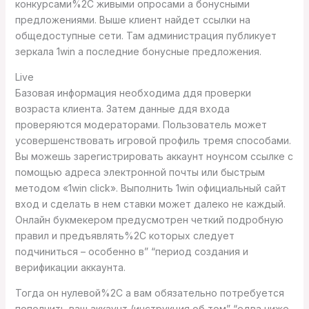
конкурсами%2C живыми опросами а бонусными
предложениями. Выше клиент найдет ссылки на
общедоступные сети. Там администрация публикует
зеркала 1win а последние бонусные предложения.
Live
Базовая информация необходима ддя проверки
возраста клиента. Затем данные ддя входа
проверяются модераторами. Пользователь может
усовершенствовать игровой профиль тремя способами.
Вы можешь зарегистрировать аккаунт ноунсом ссылке с
помощью адреса электронной почты или быстрым
методом «1win click». Выполнить 1win официальный сайт
вход и сделать в нем ставки может далеко не каждый.
Онлайн букмекером предусмотрен четкий подробную
правил и предъявлять%2C которых следует
подчиниться – особенно в” “период создания и
верификации аккаунта.
Тогда он нулевой%2C а вам обязательно потребуется
пополнить ваш аккаунт (инструкция об том” “едва ниже