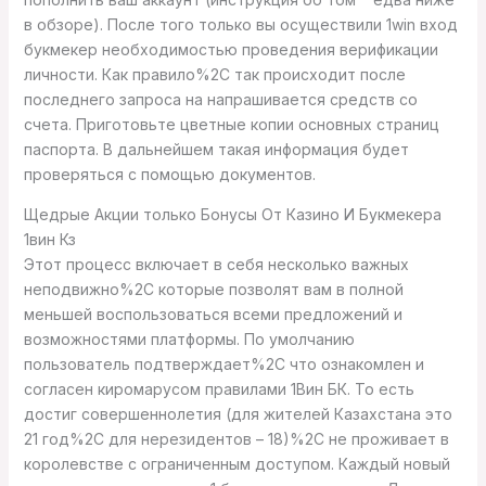
в обзоре). После того только вы осуществили 1win вход
букмекер необходимостью проведения верификации
личности. Как правило%2C так происходит после
последнего запроса на напрашивается средств со
счета. Приготовьте цветные копии основных страниц
паспорта. В дальнейшем такая информация будет
проверяться с помощью документов.
Щедрые Акции только Бонусы От Казино И Букмекера
1вин Кз
Этот процесс включает в себя несколько важных
неподвижно%2C которые позволят вам в полной
меньшей воспользоваться всеми предложений и
возможностями платформы. По умолчанию
пользователь подтверждает%2C что ознакомлен и
согласен киромарусом правилами 1Вин БК. То есть
достиг совершеннолетия (для жителей Казахстана это
21 год%2C для нерезидентов – 18)%2C не проживает в
королевстве с ограниченным доступом. Каждый новый