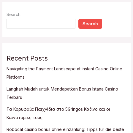
Search
Search
Recent Posts
Navigating the Payment Landscape at Instant Casino Online
Platforms
Langkah Mudah untuk Mendapatkan Bonus Istana Casino
Terbaru
Τα Κορυφαία Παιχνίδια στο 5Gringos Καζίνο και οι
Καινοτομίες τους
Robocat casino bonus ohne einzahlung: Tipps für die beste