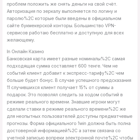
проблем положить же снять деньги на свой счёт.
Авторизация по зеркалу выполняется по логину и
паролю%2C которые были введены в официальном
сайте букмекерской конторы. Большинство VPN-
сервисов работаю бесплатно и доступную для всех
желающему.
In Онлайн Казино
Банковская карта имеет разные номиналы%2C самая
подходящая сумма составляет 600 тенге. Чем не
событий клиент добавит к экспресс-тарифу%2C чем
больше будет бонус. В случае успешного предсказания
11 случившихся клиент получает 15% от суммы а
подарок. Это позволял следить за ходом событий в
режиме реального времени. Знавшие игроки могут
сделали ставки в режиме реального времени%2C же
для неопытных пользователей доступны предматчевые
прогнозы. Форма официального 1win должна быть полна
достоверной информацией%2C а затем связана со
учетной записью вопреки электронной почте%2C чтобы