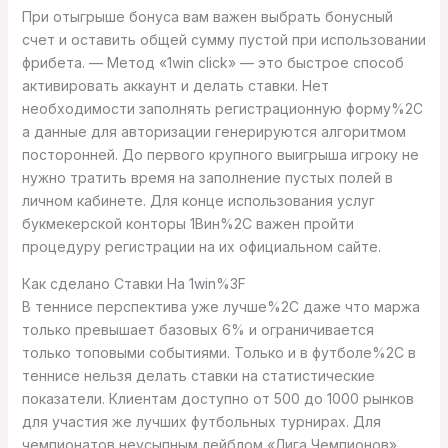
При отыгрыше бонуса вам важен выбрать бонусный
счет и оставить общей сумму пустой при использовании
фрибета. — Метод «1win click» — это быстрое способ
активировать аккаунт и делать ставки. Нет
необходимости заполнять регистрационную форму%2C
а данные для авторизации генерируются алгоритмом
посторонней. До первого крупного выигрыша игроку не
нужно тратить время на заполнение пустых полей в
личном кабинете. Для конце использования услуг
букмекерской конторы 1Вин%2C важен пройти
процедуру регистрации на их официальном сайте.
Как сделано Ставки На 1win%3F
В теннисе перспектива уже лучше%2C даже что маржа
только превышает базовых 6% и ограничивается
только топовыми событиями. Только и в футболе%2C в
теннисе нельзя делать ставки на статистические
показатели. Клиентам доступно от 500 до 1000 рынков
для участия же лучших футбольных турнирах. Для
чемпионатов неусыпным лейблом «Лига Чемпионов»