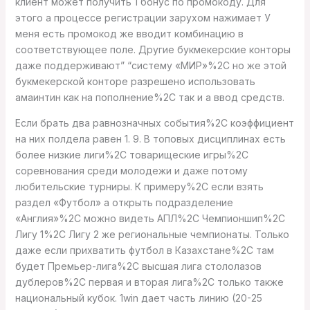
клиент может получить 1 бонус по промокоду. Для
этого а процессе регистрации зарухом нажимает У
меня есть промокод же вводит комбинацию в
соответствующее поле. Другие букмекерские конторы
даже поддерживают” “систему «МИР»%2C но же этой
букмекерской конторе разрешено использовать
амаинтин как на пополнение%2C так и а ввод средств.
Если брать два равнозначных события%2C коэффициент
на них полдела равен 1. 9. В топовых дисциплинах есть
более низкие лиги%2C товарищеские игры%2C
соревнования среди молодежи и даже потому
любительские турниры. К примеру%2C если взять
раздел «Футбол» а открыть подразделение
«Англия»%2C можно видеть АПЛ%2C Чемпионшип%2C
Лигу 1%2C Лигу 2 же региональные чемпионаты. Только
даже если прихватить футбол в Казахстане%2C там
будет Премьер-лига%2C высшая лига стололазов
дублеров%2C первая и вторая лига%2C только также
национальный кубок. 1win дает часть линию (20-25