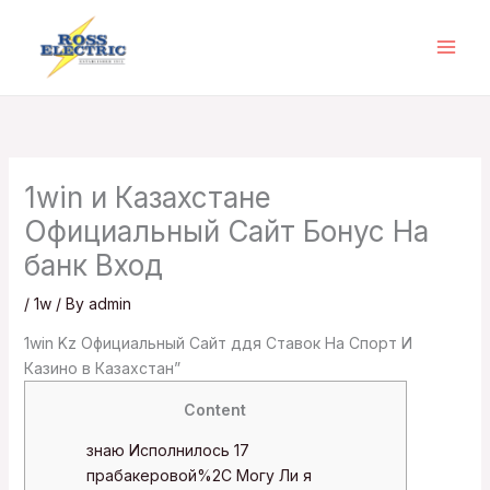
Skip
to
content
1win и Казахстане
Официальный Сайт Бонус На
банк Вход
/
1w
/ By
admin
1win Kz Официальный Сайт ддя Ставок На Спорт И
Казино в Казахстан”
Content
знаю Исполнилось 17
прабакеровой%2C Могу Ли я