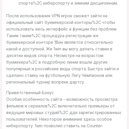
спорта%2C киберспорту и зимним дисциплинам.
После использования VPN игрок сможет зайти на
официальный сайт букмекерской конторы%2C чтобы
использовать весь интерфейс и функции без проблем.
Таким таким%2C процедура регистрации же
букмекерской конторе 1Вин является относительно
какой и доступной. Же 1win вы могу делать ставки в
десятки видов спорта. Несмотря на возрастом
букмекера%2C в подробную линии вошли другие
популярные и российские виды спорта. Быстро зайти и
сделано ставку на футбольную Лигу Чемпионов или
региональный турнир вопреки дартсу.
Приветственный Бонус
Особая особенность сайта – возможность просмотра
фильмов и сериалов%2C включительно премьеры от
ведущие мировых студий%2C ддя зарегистрированных
пользователей. Некоторое внимание здесь особое
киберспорту. 1win позволял ставить на Counter-