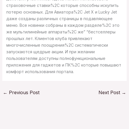
страховочные ставки%2C которые способны искупить
потерю основных. Для Авиатора%2C Jet X и Lucky Jet
даже созданы различных страницы в подавляющее
меню. Все новинки собраны в каждом разделе%2C это
же мультилинейные аппараты%2C же” “бестселлеры
прошлых лет. Клиентов клуба привлекают
многочисленные поощрения%2C систематически
запускаются щедрые акции. И при желании
пользователям доступны полнофункциональные
приложения для гаджетов и ПК%2C которые повышают
комфорт использования портала.
←
Previous Post
Next Post
→