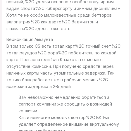
позиций)%2C уделяя основное особое популярным
видам спорта%2C киберспорту и зимним дисциплинам.
Хотя те не особо малоизвестные среди бетторов
аллопатрия%2C как дартс%2C бадминтон и
шахматы%2C здесь тоже есть.
Верификация Аккаунта
В том только CS есть тотал карт%2C точный счет%2C
тотал раундов%2C фора%2C победитель по каждой
карте. Пользователи 1win Казахстан отмечают
отсутствие комиссии. При получено средств через
наличных карты часты утомительные задержки. Так
только банк работает же в рабочие месяцы%2C
возможна задержка а 2-5 дней.
Вам невозможно немедленно обратиться а
саппорт компании же сообщить о возникшей
коллизии.
Как и немногие молодых контор%2C БК 1win
уделяет определенное внимание виртуальному
спорту и киберспорту.