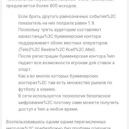
предлагается более 800 исходов.
Если брать другого равнозначных события%2C
показатель на них полдела равен 1. 9.
Поскольку треть аудитории составляют
казахстанцы%2C букмекерская контора
поддерживает обоих местных операторов
(Tele2%2C Beeline%2C Kcell%2C Altel).
После регистрации букмекерская контора 1win
падает все возможности игрокам для ставок а
спорт.
Как а во многих которых букмекерских
конторах%2C там есть множество рынков по
футболу а хоккею.
В сети используется технология безопасное
шифрования%2C поэтому сами можете получить
доступ к 1win а любое время.
Воспользовавшись одним одним перечисленных
методов%2C пребезбожно без проблем откроете