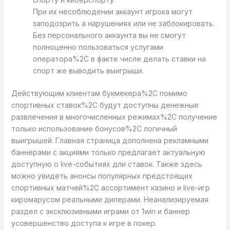
При их несоблюдении аккаунт игрока могут
заподозрить а нарушениях или не заблокировать.
Без персонального аккаунта вы не смогут
полноценно пользоваться услугами
оператора%2C в факте числе делать ставки на
спорт же выводить выигрыши.
Действующим клиентам букмекера%2C помимо
спортивных ставок%2C будут доступны денежные
развлечения в многочисленных режимах%2C получение
только использование бонусов%2C логичный
выигрышей. Главная страница дополнена рекламными
баннерами с акциями только предлагает актуальную
доступную о live-событиях дли ставок. Также здесь
можно увидеть анонсы популярных предстоящих
спортивных матчей%2C ассортимент казино и live-игр
киромарусом реальными дилерами. Неанализируемая
раздел с эксклюзивными играми от 1win и баннер
усовершенство доступа к игре в покер.