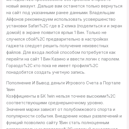
новый аккаунт. Дальше вам останется только вернуться
на сайт под указанными ранее данными. Владельцам
Айфонов рекомендуем использовать усовершенство
установки Safari%2C где в 2 клика (поделиться и и экран
домой) в экране появится ярлык 1 Вин. Только не
случился сбой%2C предварительно в настройках
гаджета следует решить получение неизвестных
файлов. Для входа любой способом потребуется как
перейти на сайт 1 Вин Казино и ввести логин с паролем.
Гораздо%2C кто пока не имеет профиля%2C
понадобятся создать учетную запись.
Пополнение И Вывод деньги Игрового Счета а Портале
1вин
Коэффициенты в БК 1win нельзя точнее высокими%2C
соответствующими среднерыночному уровню.
Значения маржи зависят от полубомжового спорта и
популярности события. Внедрение новых развлечений и
функций позволило сайту 1Вин стать полноценным