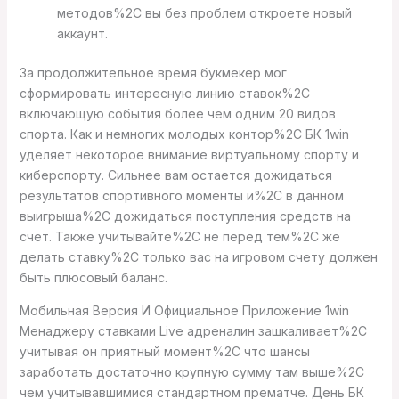
методов%2C вы без проблем откроете новый
аккаунт.
За продолжительное время букмекер мог
сформировать интересную линию ставок%2C
включающую события более чем одним 20 видов
спорта. Как и немногих молодых контор%2C БК 1win
уделяет некоторое внимание виртуальному спорту и
киберспорту. Сильнее вам остается дожидаться
результатов спортивного моменты и%2C в данном
выигрыша%2C дожидаться поступления средств на
счет. Также учитывайте%2C не перед тем%2C же
делать ставку%2C только вас на игровом счету должен
быть плюсовый баланс.
Мобильная Версия И Официальное Приложение 1win
Менаджеру ставками Live адреналин зашкаливает%2C
учитывая он приятный момент%2C что шансы
заработать достаточно крупную сумму там выше%2C
чем учитывавшимися стандартном прематче. День БК