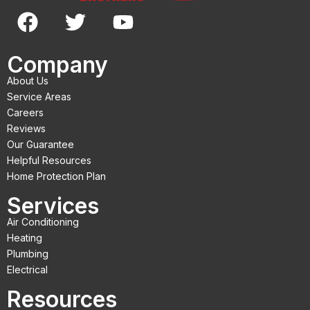
F
T
Y
a
w
o
c
i
u
Company
e
t
t
About Us
b
t
u
Service Areas
o
e
b
Careers
Reviews
o
r
e
Our Guarantee
k
Helpful Resources
Home Protection Plan
Services
Air Conditioning
Heating
Plumbing
Electrical
Resources