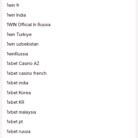
1win fr
1win India
1WIN Official In Russia
1win Turkiye
1win uzbekistan
1winRussia
1xbet Casino AZ
1xbet casino french
1xbet india
1xbet Korea
1xbet KR
1xbet malaysia
1xbet pt
1xbet russia